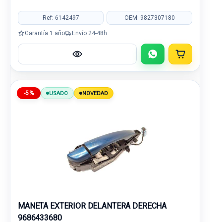
Ref: 6142497
OEM: 9827307180
Garantía 1 año
Envío 24-48h
-5%
USADO
NOVEDAD
MANETA EXTERIOR DELANTERA DERECHA
9686433680