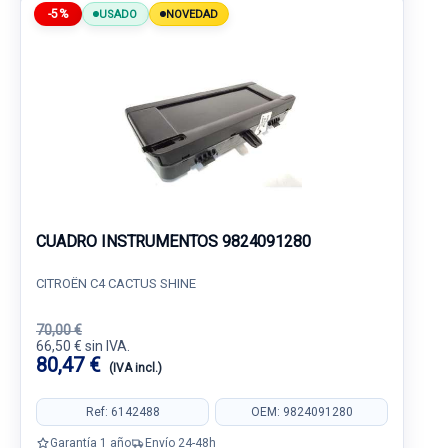
-5%
USADO
NOVEDAD
CUADRO INSTRUMENTOS 9824091280
CITROËN C4 CACTUS SHINE
70,00 €
66,50 € sin IVA.
80,47 €
(IVA incl.)
Ref: 6142488
OEM: 9824091280
Garantía 1 año
Envío 24-48h