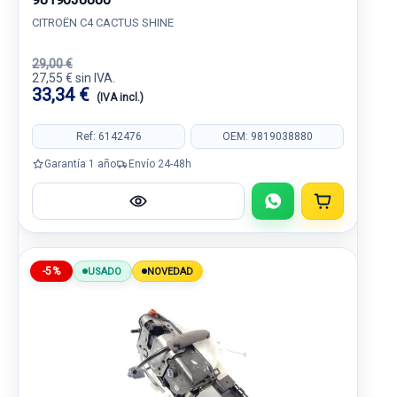
CITROËN C4 CACTUS SHINE
29,00 €
27,55 € sin IVA.
33,34 €
(IVA incl.)
Ref: 6142476
OEM: 9819038880
Garantía 1 año
Envío 24-48h
-5%
USADO
NOVEDAD