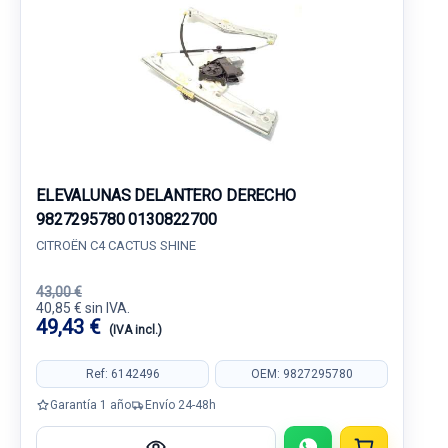
ELEVALUNAS DELANTERO DERECHO
9827295780 0130822700
CITROËN C4 CACTUS SHINE
43,00 €
40,85 € sin IVA.
49,43 €
(IVA incl.)
Ref: 6142496
OEM: 9827295780
Garantía 1 año
Envío 24-48h