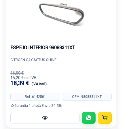
ESPEJO INTERIOR 98088311XT
CITROËN C4 CACTUS SHINE
16,00 €
15,20 € sin IVA.
18,39 €
(IVA incl.)
Ref: 6142501
OEM: 98088311XT
Garantía 1 año
Envío 24-48h