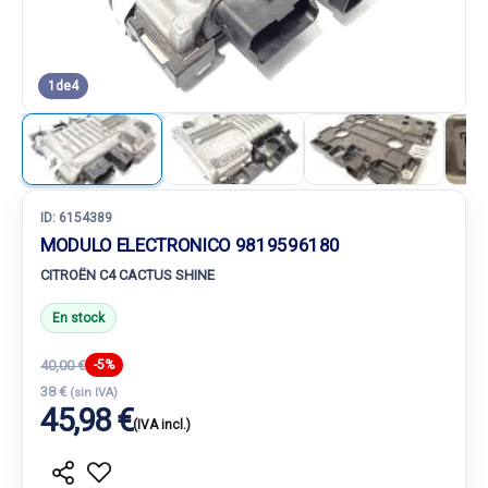
1
de
4
ID:
6154389
MODULO ELECTRONICO 9819596180
CITROËN C4 CACTUS SHINE
En stock
40,00 €
-5%
38 €
(sin IVA)
45,98 €
(IVA incl.)