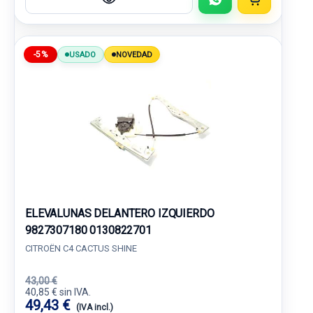
-5%
USADO
NOVEDAD
ELEVALUNAS DELANTERO IZQUIERDO
9827307180 0130822701
CITROËN C4 CACTUS SHINE
43,00 €
40,85 € sin IVA.
49,43 €
(IVA incl.)