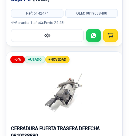
(IVA incl.)
Ref: 6142474
OEM: 9819038480
Garantía 1 año
Envío 24-48h
-5%
USADO
NOVEDAD
CERRADURA PUERTA TRASERA DERECHA
9819038880