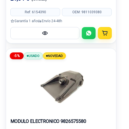
Ref: 6154390
OEM: 9811039380
Garantía 1 año
Envío 24-48h
-5%
USADO
NOVEDAD
MODULO ELECTRONICO 9826575580