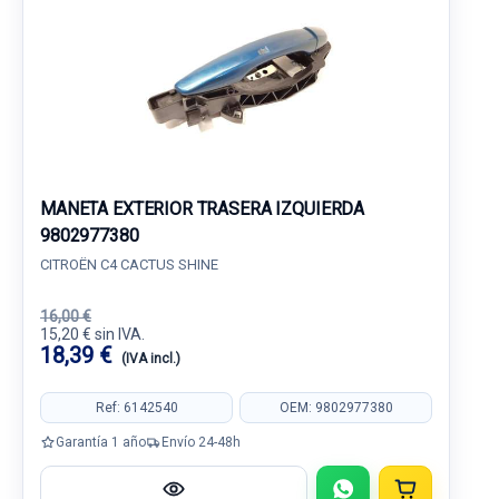
MANETA EXTERIOR TRASERA IZQUIERDA
9802977380
CITROËN C4 CACTUS SHINE
16,00 €
15,20 € sin IVA.
18,39 €
(IVA incl.)
Ref: 6142540
OEM: 9802977380
Garantía 1 año
Envío 24-48h