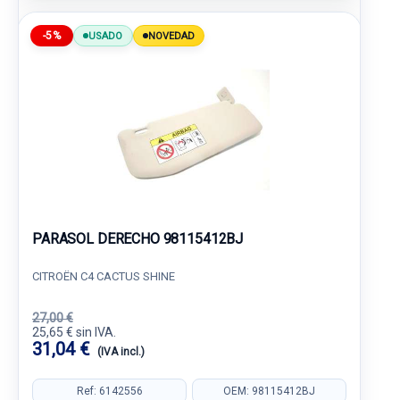
-5%
USADO
NOVEDAD
PARASOL DERECHO 98115412BJ
CITROËN C4 CACTUS SHINE
27,00 €
25,65 € sin IVA.
31,04 €
(IVA incl.)
Ref: 6142556
OEM: 98115412BJ