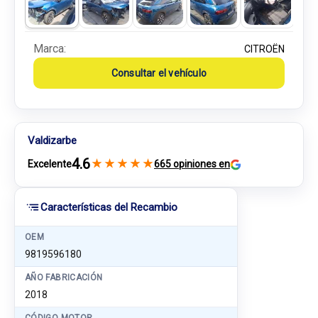
Marca:
CITROËN
Consultar el vehículo
Valdizarbe
4.6
★
★
★
★
★
Excelente
665 opiniones en
Características del Recambio
OEM
9819596180
AÑO FABRICACIÓN
2018