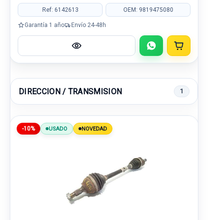
Ref: 6142613
OEM: 9819475080
Garantía 1 año
Envío 24-48h
DIRECCION / TRANSMISION
1
-10%
USADO
NOVEDAD