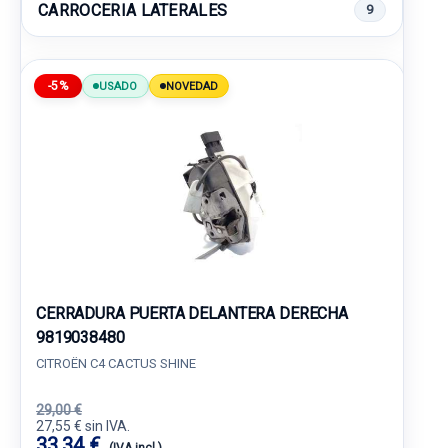
CARROCERIA LATERALES
9
-5%
USADO
NOVEDAD
CERRADURA PUERTA DELANTERA DERECHA
9819038480
CITROËN C4 CACTUS SHINE
29,00 €
27,55 € sin IVA.
33,34 €