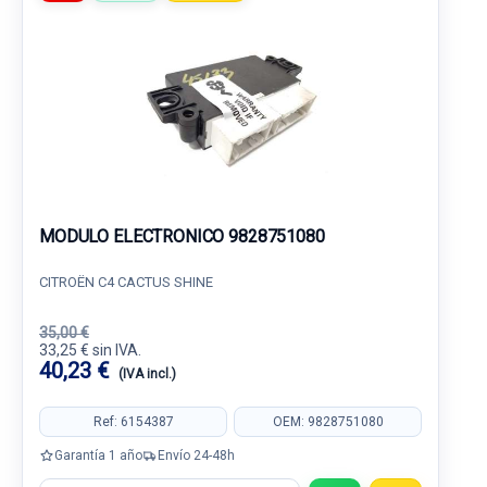
MODULO ELECTRONICO 9828751080
CITROËN C4 CACTUS SHINE
35,00 €
33,25 € sin IVA.
40,23 €
(IVA incl.)
Ref: 6154387
OEM: 9828751080
Garantía 1 año
Envío 24-48h