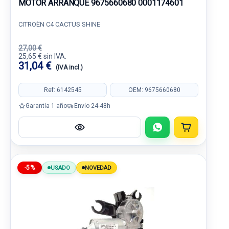
MOTOR ARRANQUE 9675660680 0001174601
CITROËN C4 CACTUS SHINE
27,00 €
25,65 € sin IVA.
31,04 €
(IVA incl.)
Ref: 6142545
OEM: 9675660680
Garantía 1 año
Envío 24-48h
-5%
USADO
NOVEDAD