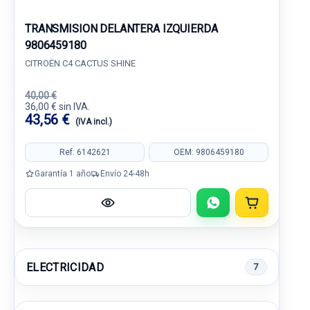
TRANSMISION DELANTERA IZQUIERDA
9806459180
CITROËN C4 CACTUS SHINE
40,00 €
36,00 € sin IVA.
43,56 €
(IVA incl.)
Ref: 6142621
OEM: 9806459180
Garantía 1 año
Envío 24-48h
ELECTRICIDAD
7