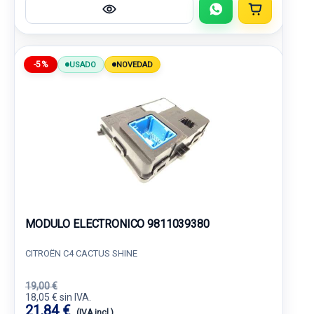
-5%
USADO
NOVEDAD
MODULO ELECTRONICO 9811039380
CITROËN C4 CACTUS SHINE
19,00 €
18,05 € sin IVA.
21,84 €
(IVA incl.)