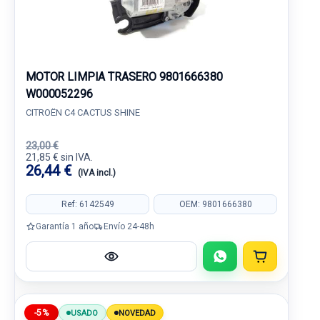
MOTOR LIMPIA TRASERO 9801666380
W000052296
CITROËN C4 CACTUS SHINE
23,00 €
21,85 € sin IVA.
26,44 €
(IVA incl.)
Ref: 6142549
OEM: 9801666380
Garantía 1 año
Envío 24-48h
-5%
USADO
NOVEDAD