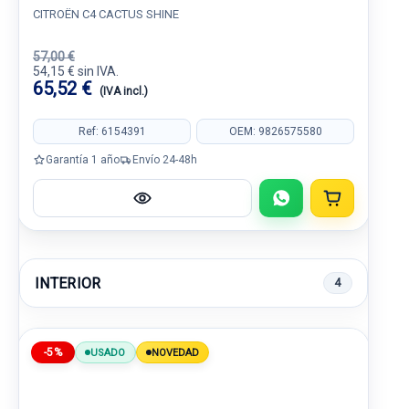
CITROËN C4 CACTUS SHINE
57,00 €
54,15 € sin IVA.
65,52 €
(IVA incl.)
Ref: 6154391
OEM: 9826575580
Garantía 1 año
Envío 24-48h
INTERIOR
4
-5%
USADO
NOVEDAD