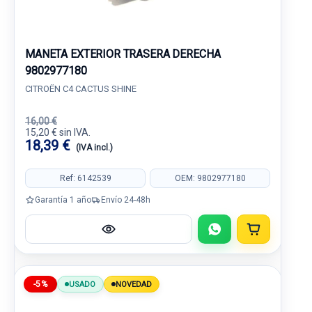
MANETA EXTERIOR TRASERA DERECHA
9802977180
CITROËN C4 CACTUS SHINE
16,00 €
15,20 € sin IVA.
18,39 €
(IVA incl.)
Ref: 6142539
OEM: 9802977180
Garantía 1 año
Envío 24-48h
-5%
USADO
NOVEDAD