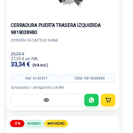
CERRADURA PUERTA TRASERA IZQUIERDA
9819038980
CITROËN C4 CACTUS SHINE
29,00 €
27,55 € sin IVA.
33,34 €
(IVA incl.)
Ref: 6142477
OEM: 9819038980
Garantía 1 año
Envío 24-48h
-5%
USADO
NOVEDAD