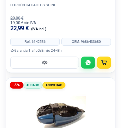
CITROËN C4 CACTUS SHINE
20,00 €
19,00 € sin IVA.
22,99 €
(IVA incl.)
Ref: 6142536
OEM: 9686433680
Garantía 1 año
Envío 24-48h
-5%
USADO
NOVEDAD