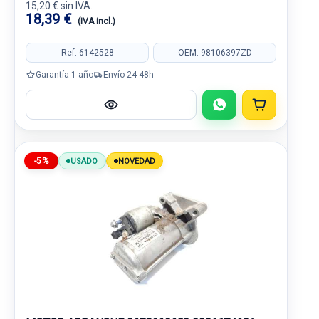
15,20 € sin IVA.
18,39 €
(IVA incl.)
Ref: 6142528
OEM: 98106397ZD
Garantía 1 año
Envío 24-48h
-5%
USADO
NOVEDAD