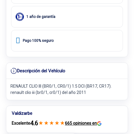
1 año de garantía
Pago 100% seguro
Descripción del Vehículo
RENAULT CLIO III (BR0/1, CR0/1) 1.5 DCI (BR17, CR17).
renault clio iii (br0/1, cr0/1) del año 2011
Valdizarbe
4.6
★
★
★
★
★
Excelente
665 opiniones en