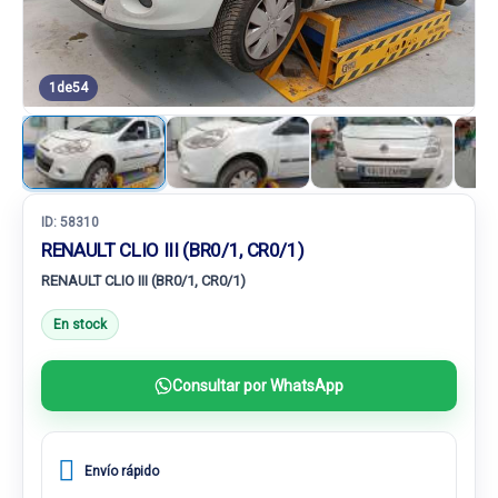
1
de
54
ID:
58310
RENAULT CLIO III (BR0/1, CR0/1)
RENAULT CLIO III (BR0/1, CR0/1)
En stock
Consultar por WhatsApp
Envío rápido