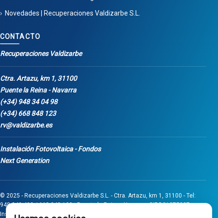
Novedades | Recuperaciones Valdizarbe S.L.
CONTACTO
Recuperaciones Valdizarbe
Ctra. Artazu, km 1, 31100
Puente la Reina - Navarra
(+34) 948 34 04 98
(+34) 668 848 123
rv@valdizarbe.es
Instalación Fotovoltaica - Fondos
Next Generation
© 2025 - Recuperaciones Valdizarbe S.L. - Ctra. Artazu, km 1, 31100 - Tel:
948 340 498 / 668 848 123 - Puente la Reina - Navarra - CIF B31275837.
Inscrita en el Registro Mercantil de Navarra, Tomo 32, Folio 75, Hoja 525.