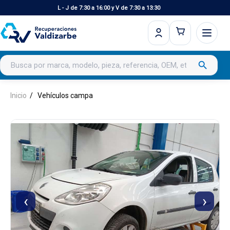
L - J de 7:30 a 16:00 y V de 7:30 a 13:30
Buscar productos
search
Inicio
Vehículos campa
‹
›