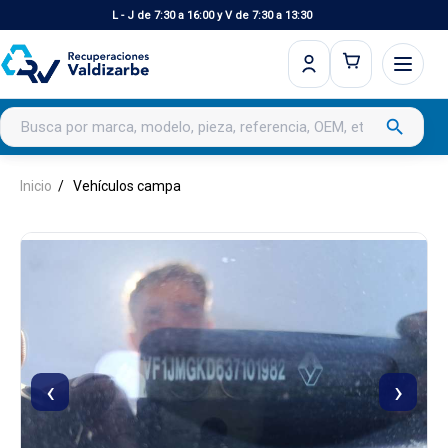
L - J de 7:30 a 16:00 y V de 7:30 a 13:30
Buscar productos
search
Inicio
Vehículos campa
‹
›