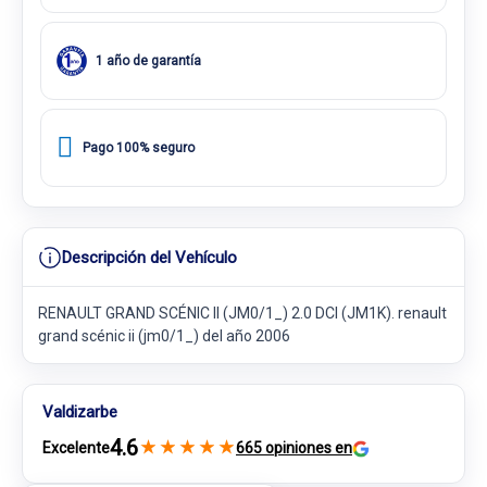
1 año de garantía
Pago 100% seguro
Descripción del Vehículo
RENAULT GRAND SCÉNIC II (JM0/1_) 2.0 DCI (JM1K). renault
grand scénic ii (jm0/1_) del año 2006
Valdizarbe
4.6
★
★
★
★
★
Excelente
665 opiniones en