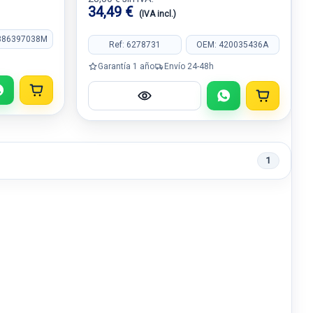
34,49 €
(IVA incl.)
386397038M
Ref: 6278731
OEM: 420035436A
Garantía 1 año
Envío 24-48h
1