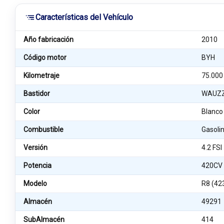
Características del Vehículo
Año fabricación
2010
Código motor
BYH
Kilometraje
75.000
Bastidor
WAUZZ
Color
Blanco
Combustible
Gasoli
Versión
4.2 FSI
Potencia
420CV
Modelo
R8 (42
Almacén
49291
SubAlmacén
414