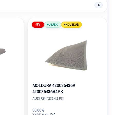
4
-5%
USADO
NOVEDAD
MOLDURA 420035436A
420035436A4PK
AUDI R8 (423) 4.2 FSI
30,00 €
28,50 € sin IVA.