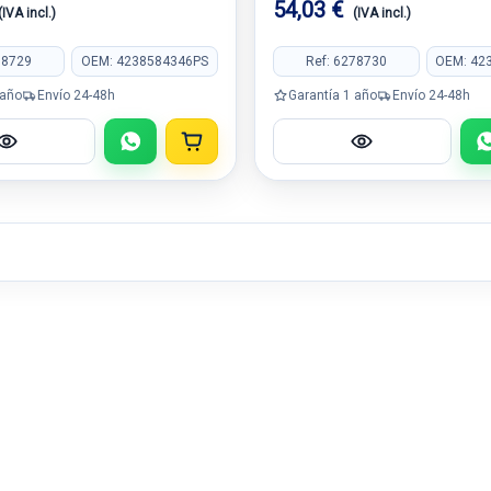
54,03 €
(IVA incl.)
(IVA incl.)
78729
OEM: 4238584346PS
Ref: 6278730
OEM: 42
 año
Envío 24-48h
Garantía 1 año
Envío 24-48h