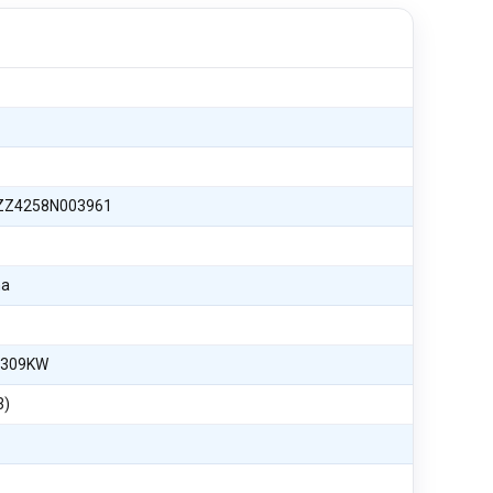
Z4258N003961
na
 309KW
3)