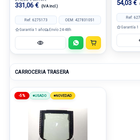
54,03 €
331,06 €
(IVA incl.)
Ref: 62
Ref: 6275173
OEM: 427831051
Garantía 1
Garantía 1 año
Envío 24-48h
CARROCERIA TRASERA
-5%
USADO
NOVEDAD