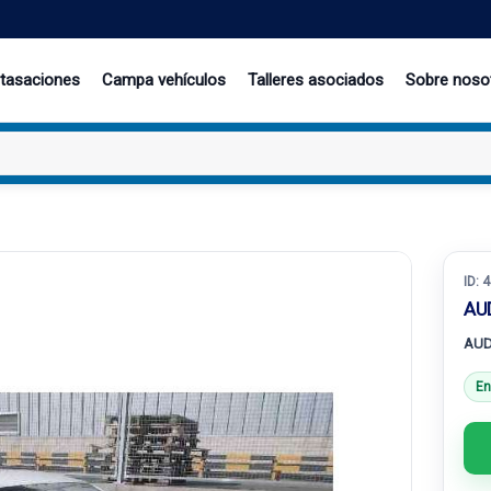
 tasaciones
Campa vehículos
Talleres asociados
Sobre noso
ID:
4
AUD
AUDI
En