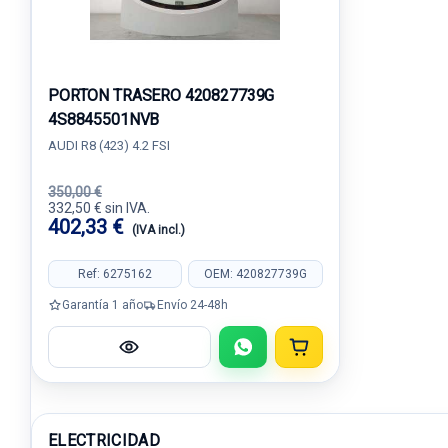
PORTON TRASERO 420827739G
4S8845501NVB
AUDI R8 (423) 4.2 FSI
350,00 €
332,50 € sin IVA.
402,33 €
(IVA incl.)
Ref: 6275162
OEM: 420827739G
Garantía 1 año
Envío 24-48h
ELECTRICIDAD