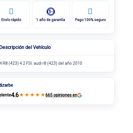
Envío rápido
1 año de garantía
Pago 100% seguro
Descripción del Vehículo
 R8 (423) 4.2 FSI. audi r8 (423) del año 2010
dizarbe
4.6
★
★
★
★
★
elente
665 opiniones en