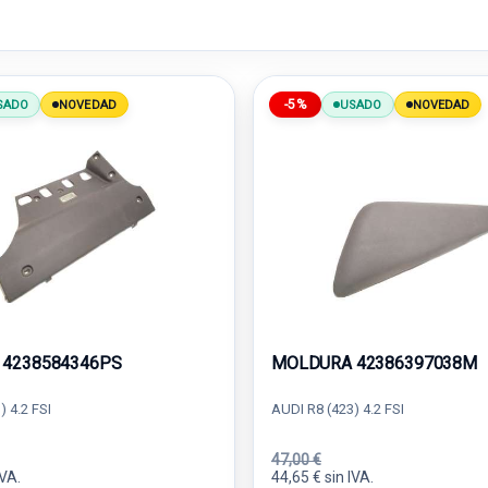
-5%
SADO
NOVEDAD
USADO
NOVEDAD
4238584346PS
MOLDURA 42386397038M
) 4.2 FSI
AUDI R8 (423) 4.2 FSI
47,00 €
IVA.
44,65 € sin IVA.