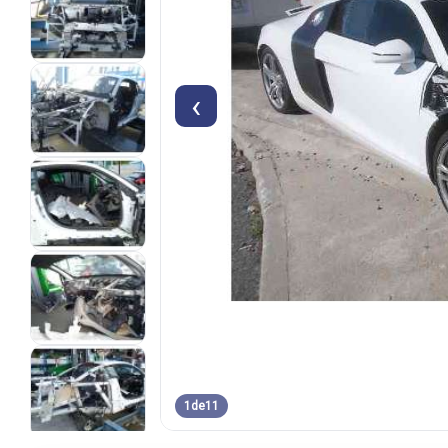
‹
1
de
11