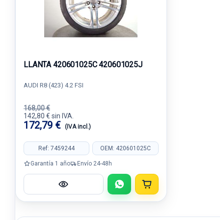
LLANTA 420601025C 420601025J
AUDI R8 (423) 4.2 FSI
168,00 €
142,80 € sin IVA.
172,79 €
(IVA incl.)
Ref: 7459244
OEM: 420601025C
Garantía 1 año
Envío 24-48h