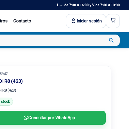
L - J de 7:30 a 16:00 y V de 7:30 a 13:30
tros
Contacto
Iniciar sesión
search
5947
I R8 (423)
 R8 (423)
 stock
Consultar por WhatsApp