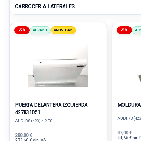
CARROCERIA LATERALES
-5%
-5%
USADO
NOVEDAD
U
PUERTA DELANTERA IZQUIERDA
MOLDURA 
427831051
AUDI R8 (423
AUDI R8 (423) 4.2 FSI
47,00 €
288,00 €
44,65 € sin 
273,60 € sin IVA.