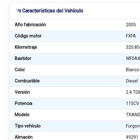
Características del Vehículo
Año fabricación
2005
Código motor
FXFA
Kilometraje
320.85
Bastidor
WF0AX
Color
Blanco
Combustible
Diesel
Versión
2.4 TD
Potencia
115CV
Modelo
TRANSI
Tipo vehículo
Furgon
Almacén
49291