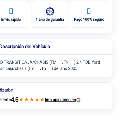
Envío rápido
1 año de garantía
Pago 100% seguro
Descripción del Vehículo
D TRANSIT CAJA/CHASIS (FM_ _, FN_ _) 2.4 TDE. ford
sit caja/chasis (fm_ _, fn_ _) del año 2005
dizarbe
4.6
★
★
★
★
★
elente
665 opiniones en