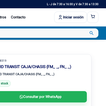
L - J de 7:30 a 16:00 y V de 7:30 a 13:30
tros
Contacto
Iniciar sesión
search
8319
RD TRANSIT CAJA/CHASIS (FM_ _, FN_ _)
D TRANSIT CAJA/CHASIS (FM_ _, FN_ _)
 stock
Consultar por WhatsApp