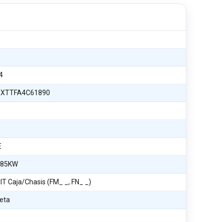
4
XTTFA4C61890
E
 85KW
T Caja/Chasis (FM_ _, FN_ _)
eta