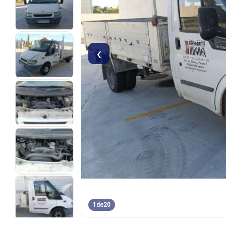
‹
1
de
20