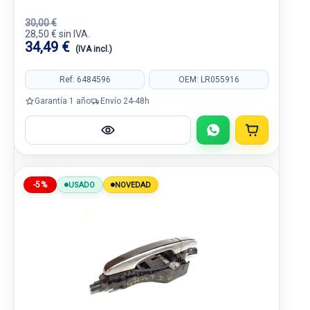
30,00 €
28,50 € sin IVA.
34,49 €
(IVA incl.)
Ref: 6484596
OEM: LR055916
Garantía 1 año
Envío 24-48h
-5%
USADO
NOVEDAD