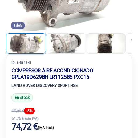
1
de
5
ID:
6484541
COMPRESOR AIRE ACONDICIONADO
CPLA19D629BH LR112585 PXC16
LAND ROVER DISCOVERY SPORT HSE
En stock
65,00 €
-5%
61.75 €
(sin IVA)
74,72 €
(IVA incl.)