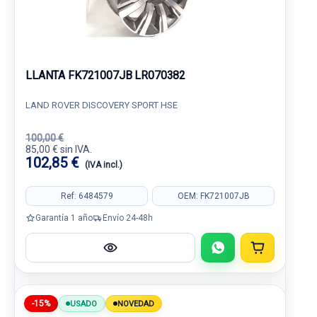
LLANTA FK721007JB LR070382
LAND ROVER DISCOVERY SPORT HSE
100,00 €
85,00 € sin IVA.
102,85 €
(IVA incl.)
Ref: 6484579
OEM: FK721007JB
Garantía 1 año
Envío 24-48h
-15%
USADO
NOVEDAD