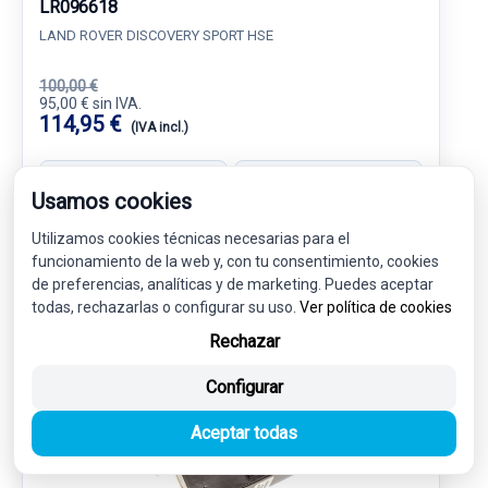
LR096618
LAND ROVER DISCOVERY SPORT HSE
100,00 €
95,00 € sin IVA.
114,95 €
(IVA incl.)
Ref: 6526803
OEM: JK7219H406BC
Usamos cookies
Garantía 1 año
Envío 24-48h
Utilizamos cookies técnicas necesarias para el
funcionamiento de la web y, con tu consentimiento, cookies
de preferencias, analíticas y de marketing. Puedes aceptar
todas, rechazarlas o configurar su uso.
Ver política de cookies
Rechazar
-5%
USADO
NOVEDAD
Configurar
Aceptar todas