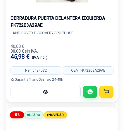
CERRADURA PUERTA DELANTERA IZQUIERDA
FK72203A29AE
LAND ROVER DISCOVERY SPORT HSE
40,00 €
38,00 € sin IVA.
45,98 €
(IVA incl.)
Ref: 6484532
OEM: FK72203A29AE
Garantía 1 año
Envío 24-48h
-5%
USADO
NOVEDAD