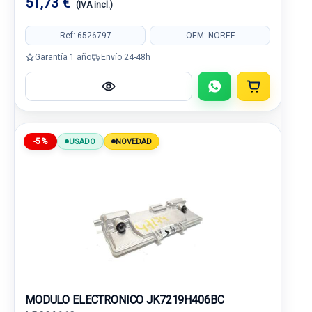
51,73 €
(IVA incl.)
Ref: 6526797
OEM: NOREF
Garantía 1 año
Envío 24-48h
-5%
USADO
NOVEDAD
MODULO ELECTRONICO JK7219H406BC