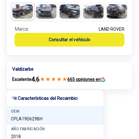
Marca:
LAND ROVER
Consultar el vehículo
Valdizarbe
4.6
★
★
★
★
★
Excelente
665 opiniones en
Características del Recambio
OEM
CPLA19D629BH
AÑO FABRICACIÓN
2018