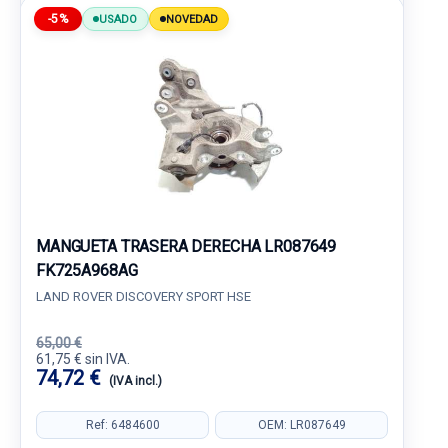
-5%
USADO
NOVEDAD
MANGUETA TRASERA DERECHA LR087649
FK725A968AG
LAND ROVER DISCOVERY SPORT HSE
65,00 €
61,75 € sin IVA.
74,72 €
(IVA incl.)
Ref: 6484600
OEM: LR087649