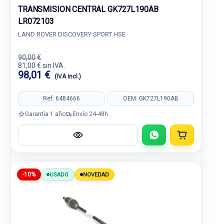
TRANSMISION CENTRAL GK727L190AB
LR072103
LAND ROVER DISCOVERY SPORT HSE
90,00 €
81,00 € sin IVA.
98,01 €
(IVA incl.)
Ref: 6484666
OEM: GK727L190AB
Garantía 1 año
Envío 24-48h
-10%
USADO
NOVEDAD