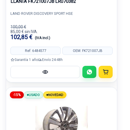
LLANTA FK721007JB LR070382
LAND ROVER DISCOVERY SPORT HSE
100,00 €
85,00 € sin IVA.
102,85 €
(IVA incl.)
Ref: 6484577
OEM: FK721007JB
Garantía 1 año
Envío 24-48h
-15%
USADO
NOVEDAD