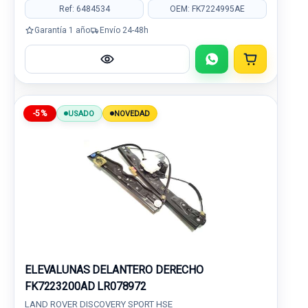
Ref: 6484534
OEM: FK7224995AE
Garantía 1 año
Envío 24-48h
-5%
USADO
NOVEDAD
ELEVALUNAS DELANTERO DERECHO
FK7223200AD LR078972
LAND ROVER DISCOVERY SPORT HSE