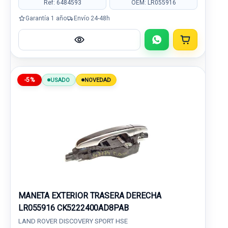
Ref: 6484593
OEM: LR055916
Garantía 1 año
Envío 24-48h
-5%
USADO
NOVEDAD
MANETA EXTERIOR TRASERA DERECHA
LR055916 CK5222400AD8PAB
LAND ROVER DISCOVERY SPORT HSE