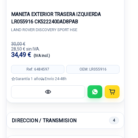
MANETA EXTERIOR TRASERA IZQUIERDA
LR055916 CK5222400AD8PAB
LAND ROVER DISCOVERY SPORT HSE
30,00 €
28,50 € sin IVA.
34,49 €
(IVA incl.)
Ref: 6484597
OEM: LR055916
Garantía 1 año
Envío 24-48h
DIRECCION / TRANSMISION
4