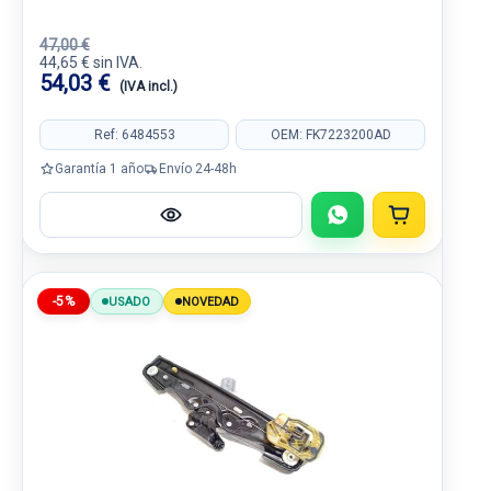
47,00 €
44,65 € sin IVA.
54,03 €
(IVA incl.)
Ref: 6484553
OEM: FK7223200AD
Garantía 1 año
Envío 24-48h
-5%
USADO
NOVEDAD