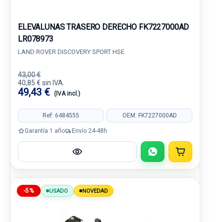
ELEVALUNAS TRASERO DERECHO FK7227000AD
LR078973
LAND ROVER DISCOVERY SPORT HSE
43,00 €
40,85 € sin IVA.
49,43 €
(IVA incl.)
Ref: 6484555
OEM: FK7227000AD
Garantía 1 año
Envío 24-48h
-5%
USADO
NOVEDAD