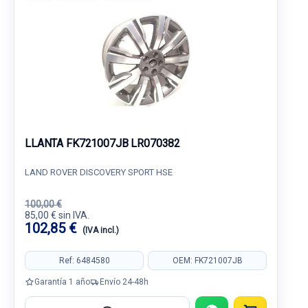
LLANTA FK721007JB LR070382
LAND ROVER DISCOVERY SPORT HSE
100,00 €
85,00 € sin IVA.
102,85 €
(IVA incl.)
Ref: 6484580
OEM: FK721007JB
Garantía 1 año
Envío 24-48h