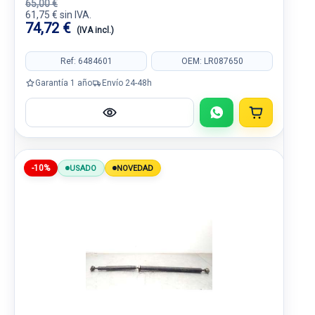
65,00 €
61,75 € sin IVA.
74,72 €
(IVA incl.)
Ref: 6484601
OEM: LR087650
Garantía 1 año
Envío 24-48h
-10%
USADO
NOVEDAD