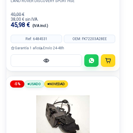
LAND ROVER DISCOVERY SPORT HSE
40,00 €
38,00 € sin IVA.
45,98 €
(IVA incl.)
Ref: 6484531
OEM: FK72203A28EE
Garantía 1 año
Envío 24-48h
-5%
USADO
NOVEDAD