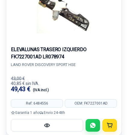
ELEVALUNAS TRASERO IZQUIERDO
FK7227001AD LR078974
LAND ROVER DISCOVERY SPORT HSE
43,00 €
40,85 € sin IVA.
49,43 €
(IVA incl.)
Ref: 6484556
OEM: FK7227001AD
Garantía 1 año
Envío 24-48h