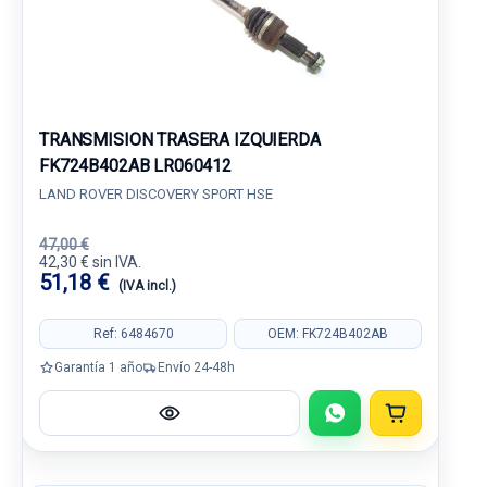
TRANSMISION TRASERA IZQUIERDA
FK724B402AB LR060412
LAND ROVER DISCOVERY SPORT HSE
47,00 €
42,30 € sin IVA.
51,18 €
(IVA incl.)
Ref: 6484670
OEM: FK724B402AB
Garantía 1 año
Envío 24-48h