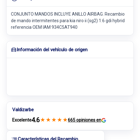
CONJUNTO MANDOS INCLUYE ANILLO AIRBAG. Recambio
de mando intermitentes para kia niro ii (sg2) 1.6 gdi hybrid
referencia OEM IAM 934C5AT940
Información del vehículo de origen
Valdizarbe
4.6
★
★
★
★
★
Excelente
665 opiniones en
Características del Recambio