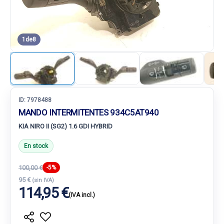
1
de
8
ID:
7978488
MANDO INTERMITENTES 934C5AT940
KIA NIRO II (SG2) 1.6 GDI HYBRID
En stock
100,00 €
-5%
95 €
(sin IVA)
114,95 €
(IVA incl.)