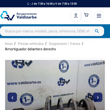
L - J de 7:30 a 16:00 y V de 7:30 a 13:30
Buscar productos
search
Inicio
Piezas vehículos
Suspension / frenos
Amortiguador delantero derecho
‹
›