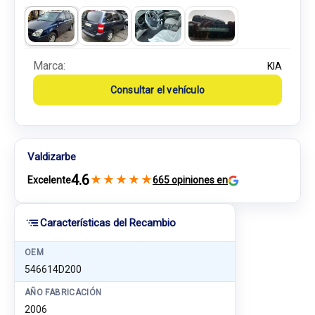
Marca:
KIA
Consultar el vehículo
Valdizarbe
4.6
★
★
★
★
★
Excelente
665 opiniones en
Características del Recambio
OEM
546614D200
AÑO FABRICACIÓN
2006