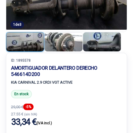
1
de
3
ID:
1895578
AMORTIGUADOR DELANTERO DERECHO
546614D200
KIA CARNIVAL 2.9 CRDI VGT ACTIVE
En stock
29,00 €
-5%
27.55 €
(sin IVA)
33,34 €
(IVA incl.)