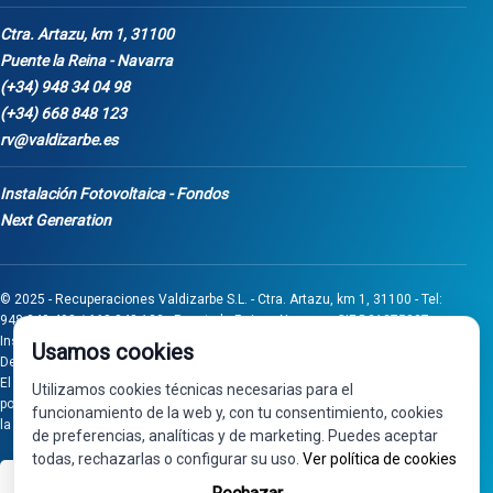
Ctra. Artazu, km 1, 31100
Puente la Reina - Navarra
(+34) 948 34 04 98
(+34) 668 848 123
rv@valdizarbe.es
Instalación Fotovoltaica - Fondos
Next Generation
© 2025 - Recuperaciones Valdizarbe S.L. - Ctra. Artazu, km 1, 31100 - Tel:
948 340 498 / 668 848 123 - Puente la Reina - Navarra - CIF B31275837.
Inscrita en el Registro Mercantil de Navarra, Tomo 32, Folio 75, Hoja 525.
Usamos cookies
Desarrollado por
Seintosoft
El proyecto de inversión "0011-0558-2024-000008" ha sido subvencionado
Utilizamos cookies técnicas necesarias para el
por Gobierno de Navarra al amparo de la convocatoria de 2024 de Ayudas a
funcionamiento de la web y, con tu consentimiento, cookies
la inversión en pymes industriales
de preferencias, analíticas y de marketing. Puedes aceptar
todas, rechazarlas o configurar su uso.
Ver política de cookies
VISA
PayPal