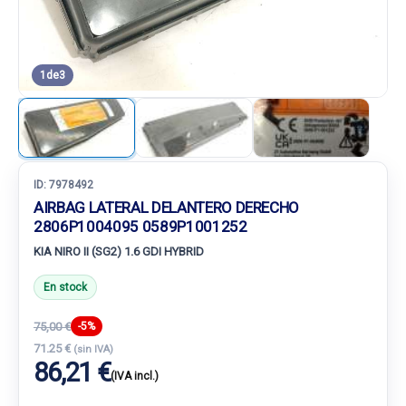
1
de
3
ID:
7978492
AIRBAG LATERAL DELANTERO DERECHO
2806P1004095 0589P1001252
KIA NIRO II (SG2) 1.6 GDI HYBRID
En stock
75,00 €
-5%
71.25 €
(sin IVA)
86,21 €
(IVA incl.)