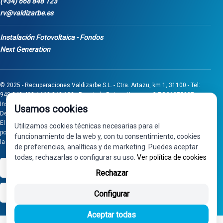
(+34) 668 848 123
rv@valdizarbe.es
Instalación Fotovoltaica - Fondos
Next Generation
© 2025 - Recuperaciones Valdizarbe S.L. - Ctra. Artazu, km 1, 31100 - Tel:
948 340 498 / 668 848 123 - Puente la Reina - Navarra - CIF B31275837.
Inscrita en el Registro Mercantil de Navarra, Tomo 32, Folio 75, Hoja 525.
Usamos cookies
Desarrollado por
Seintosoft
El proyecto de inversión "0011-0558-2024-000008" ha sido subvencionado
Utilizamos cookies técnicas necesarias para el
por Gobierno de Navarra al amparo de la convocatoria de 2024 de Ayudas a
funcionamiento de la web y, con tu consentimiento, cookies
la inversión en pymes industriales
de preferencias, analíticas y de marketing. Puedes aceptar
todas, rechazarlas o configurar su uso.
Ver política de cookies
VISA
PayPal
Rechazar
bizum
Configurar
Aceptar todas