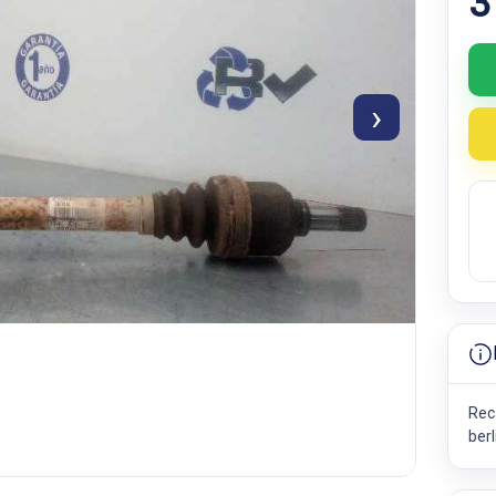
3
›
Rec
ber