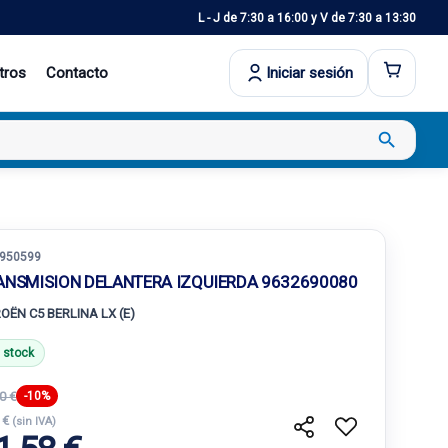
L - J de 7:30 a 16:00 y V de 7:30 a 13:30
tros
Contacto
Iniciar sesión
search
950599
ANSMISION DELANTERA IZQUIERDA 9632690080
ROËN C5 BERLINA LX (E)
 stock
0 €
-10%
 €
(sin IVA)