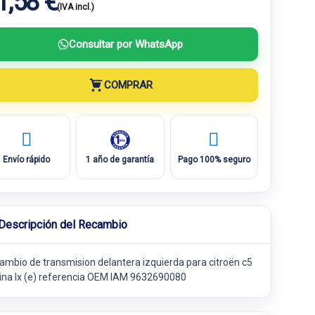
1,58 €
(IVA incl.)
Consultar por WhatsApp
COMPRAR
Envío rápido
1 año de garantía
Pago 100% seguro
Descripción del Recambio
ambio de transmision delantera izquierda para citroën c5
lina lx (e) referencia OEM IAM 9632690080