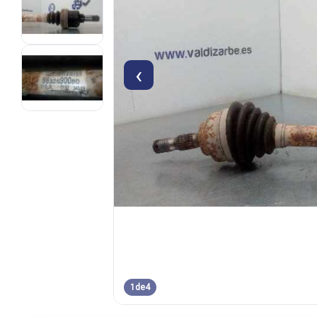
‹
1
de
4