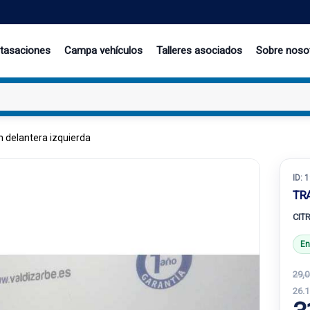
 tasaciones
Campa vehículos
Talleres asociados
Sobre noso
 delantera izquierda
ID:
1
TR
CIT
En
29,0
26.1