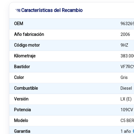
Características del Recambio
OEM
96326
Año fabricación
2006
Código motor
9HZ
Kilometraje
383.00
Bastidor
VF7RC
Color
Gris
Combustible
Diesel
Versión
LX (E)
Potencia
109CV
Modelo
C5 BE
Garantia
1 año