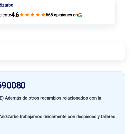
dizarbe
4.6
★
★
★
★
★
elente
665 opiniones en
690080
E)
Además de otros recambios relacionados con la
aldizarbe
trabajamos únicamente con despieces y talleres