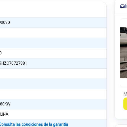
90080
0
9HZC76727881
M
 80KW
RLINA
Consulta las condiciones de la garantía