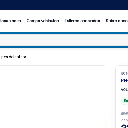
 tasaciones
Campa vehículos
Talleres asociados
Sobre noso
lpes delantero
ID:
6
RE
VOL
En
29,0
27.