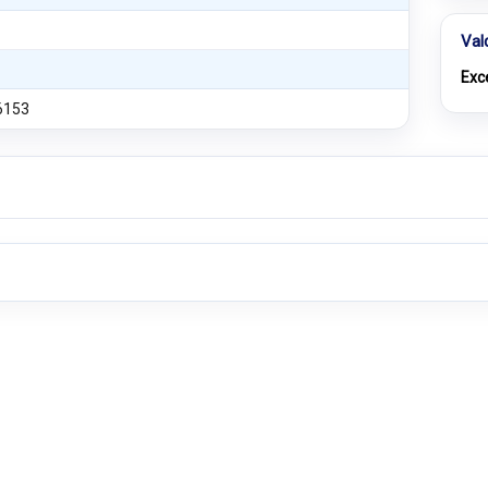
Val
Exc
6153