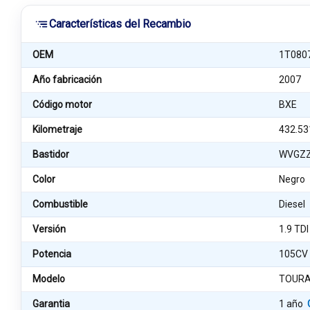
Características del Recambio
OEM
1T080
Año fabricación
2007
Código motor
BXE
Kilometraje
432.53
Bastidor
WVGZZ
Color
Negro
Combustible
Diesel
Versión
1.9 TDI
Potencia
105CV
Modelo
TOURA
Garantia
1 año