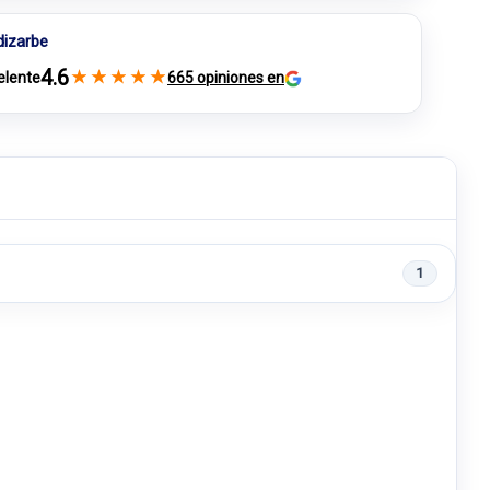
dizarbe
4.6
★
★
★
★
★
elente
665 opiniones en
1