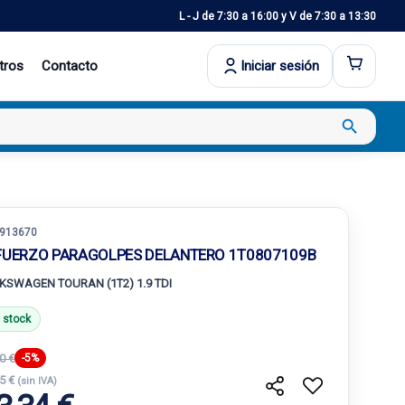
L - J de 7:30 a 16:00 y V de 7:30 a 13:30
tros
Contacto
Iniciar sesión
search
913670
FUERZO PARAGOLPES DELANTERO 1T0807109B
KSWAGEN TOURAN (1T2) 1.9 TDI
 stock
0 €
-5%
55 €
(sin IVA)