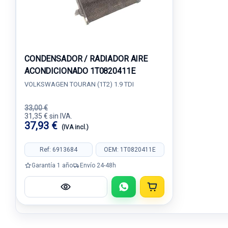
CONDENSADOR / RADIADOR AIRE
ACONDICIONADO 1T0820411E
VOLKSWAGEN TOURAN (1T2) 1.9 TDI
33,00 €
31,35 € sin IVA.
37,93 €
(IVA incl.)
Ref: 6913684
OEM: 1T0820411E
Garantía 1 año
Envío 24-48h