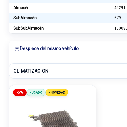
Almacén
49291
SubAlmacén
679
SubSubAlmacén
10008
Despiece del mismo vehículo
CLIMATIZACION
-5%
USADO
NOVEDAD