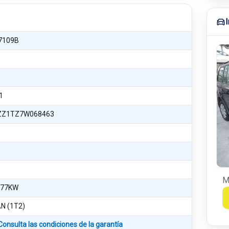
7109B
1
Z1TZ7W068463
M
 77KW
N (1T2)
Consulta las condiciones de la garantía