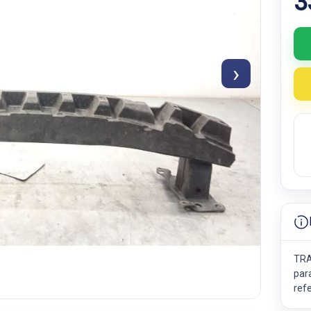
3
›
TRA
par
ref