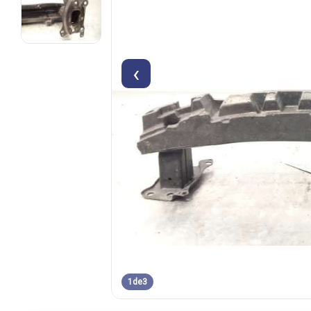
‹
1
de
3