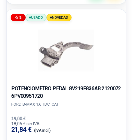
-5%
USADO
NOVEDAD
POTENCIOMETRO PEDAL 8V219F836AB 2120072
6PV00951720
FORD B-MAX 1.6 TDCI CAT
19,00 €
18,05 € sin IVA.
21,84 €
(IVA incl.)