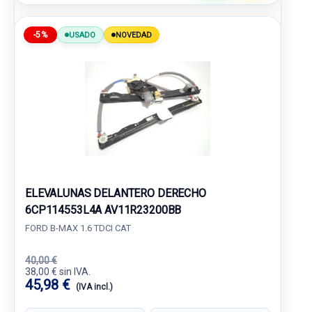
-5%
USADO
NOVEDAD
ELEVALUNAS DELANTERO DERECHO
6CP114553L4A AV11R23200BB
FORD B-MAX 1.6 TDCI CAT
40,00 €
38,00 € sin IVA.
45,98 €
(IVA incl.)