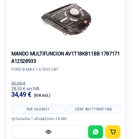
MANDO MULTIFUNCION AV1T18K811BB 1787171
A12528933
FORD B-MAX 1.6 TDCI CAT
30,00 €
28,50 € sin IVA.
34,49 €
(IVA incl.)
Ref: 6634031
OEM: AV1T18K811BB
Garantía 1 año
Envío 24-48h