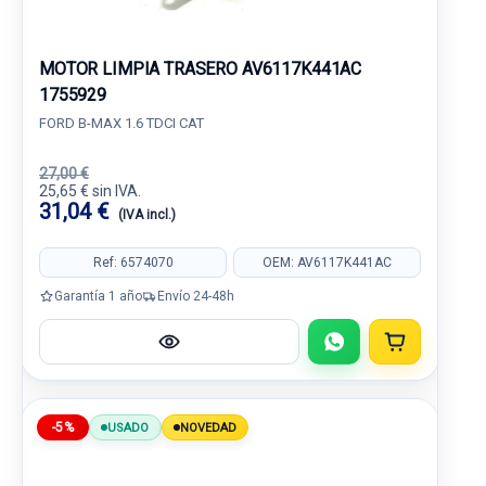
MOTOR LIMPIA TRASERO AV6117K441AC
1755929
FORD B-MAX 1.6 TDCI CAT
27,00 €
25,65 € sin IVA.
31,04 €
(IVA incl.)
Ref: 6574070
OEM: AV6117K441AC
Garantía 1 año
Envío 24-48h
-5%
USADO
NOVEDAD