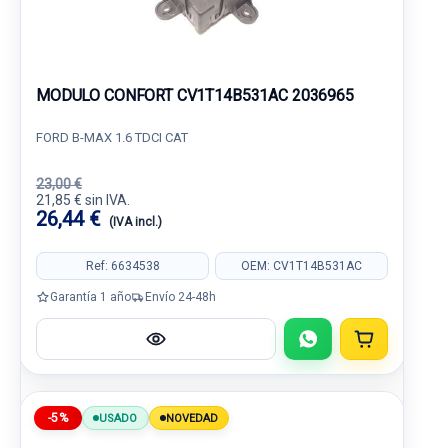
MODULO CONFORT CV1T14B531AC 2036965
FORD B-MAX 1.6 TDCI CAT
23,00 €
21,85 € sin IVA.
26,44 €
(IVA incl.)
Ref: 6634538
OEM: CV1T14B531AC
Garantía 1 año
Envío 24-48h
-5%
USADO
NOVEDAD