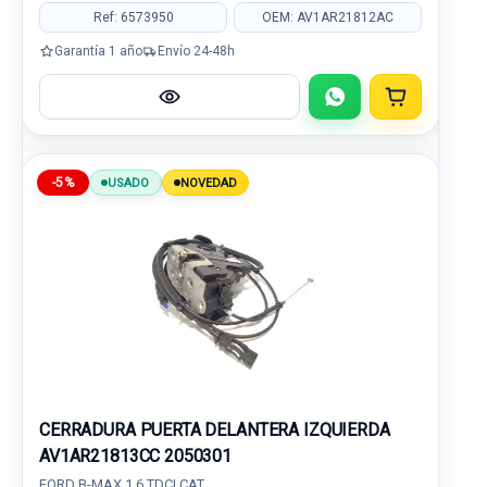
Ref: 6573950
OEM: AV1AR21812AC
Garantía 1 año
Envío 24-48h
-5%
USADO
NOVEDAD
CERRADURA PUERTA DELANTERA IZQUIERDA
AV1AR21813CC 2050301
FORD B-MAX 1.6 TDCI CAT