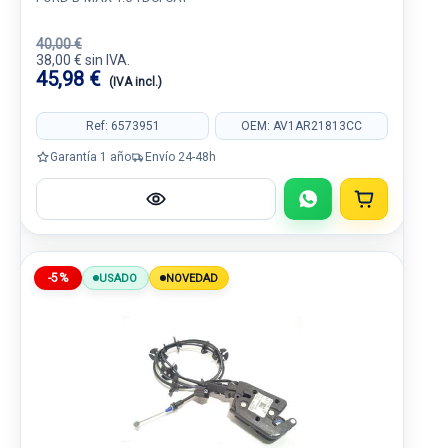
40,00 €
38,00 € sin IVA.
45,98 €
(IVA incl.)
Ref: 6573951
OEM: AV1AR21813CC
Garantía 1 año
Envío 24-48h
-5%
USADO
NOVEDAD