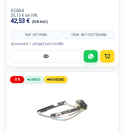
37,00 €
35,15 € sin IVA.
42,53 €
(IVA incl.)
Ref: 6573986
OEM: AV11R27000AB
Garantía 1 año
Envío 24-48h
-5%
USADO
NOVEDAD