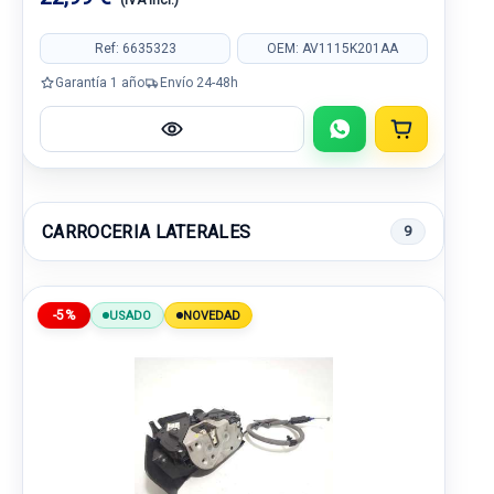
(IVA incl.)
Ref: 6635323
OEM: AV1115K201AA
Garantía 1 año
Envío 24-48h
CARROCERIA LATERALES
9
-5%
USADO
NOVEDAD