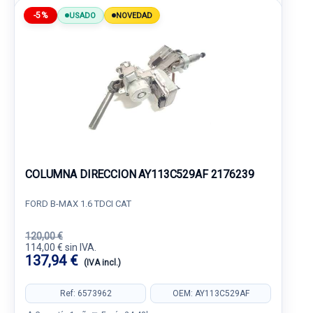
-5%
USADO
NOVEDAD
COLUMNA DIRECCION AY113C529AF 2176239
FORD B-MAX 1.6 TDCI CAT
120,00 €
114,00 € sin IVA.
137,94 €
(IVA incl.)
Ref: 6573962
OEM: AY113C529AF