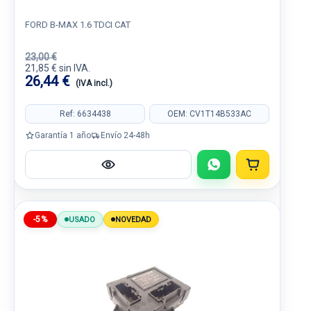
FORD B-MAX 1.6 TDCI CAT
23,00 €
21,85 € sin IVA.
26,44 €
(IVA incl.)
Ref: 6634438
OEM: CV1T14B533AC
Garantía 1 año
Envío 24-48h
-5%
USADO
NOVEDAD