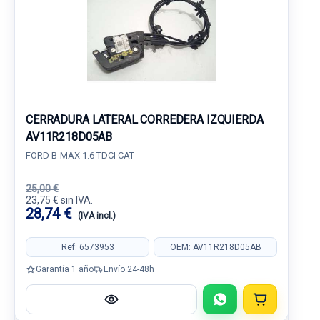
CERRADURA LATERAL CORREDERA IZQUIERDA
AV11R218D05AB
FORD B-MAX 1.6 TDCI CAT
25,00 €
23,75 € sin IVA.
28,74 €
(IVA incl.)
Ref: 6573953
OEM: AV11R218D05AB
Garantía 1 año
Envío 24-48h