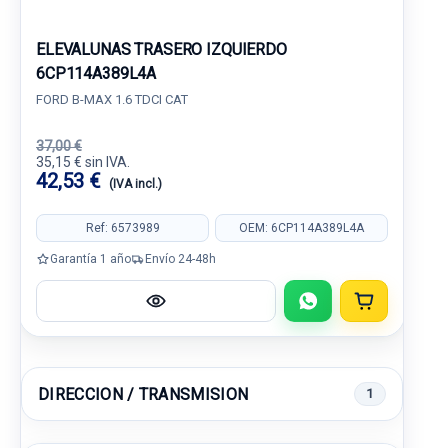
ELEVALUNAS TRASERO IZQUIERDO
6CP114A389L4A
FORD B-MAX 1.6 TDCI CAT
37,00 €
35,15 € sin IVA.
42,53 €
(IVA incl.)
Ref: 6573989
OEM: 6CP114A389L4A
Garantía 1 año
Envío 24-48h
DIRECCION / TRANSMISION
1