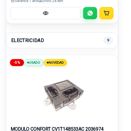
Garantía 1 año
Envío 24-48h
ELECTRICIDAD
9
-5%
USADO
NOVEDAD
MODULO CONFORT CV1T14B533AC 2036974