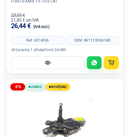
FORD B-MAX 1.6 TDCI CAT
23,00 €
21,85 € sin IVA.
26,44 €
(IVA incl.)
Ref: 6574036
OEM: AV1T13D061AD
Garantía 1 año
Envío 24-48h
-5%
USADO
NOVEDAD