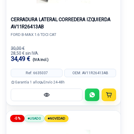
CERRADURA LATERAL CORREDERA IZQUIERDA
AV11R26413AB
FORD B-MAX 1.6 TDCI CAT
30,00 €
28,50 € sin IVA.
34,49 €
(IVA incl.)
Ref: 6635037
OEM: AV11R26413AB
Garantía 1 año
Envío 24-48h
-5%
USADO
NOVEDAD