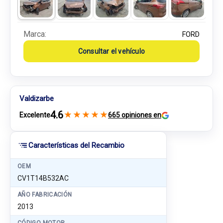
Marca:
FORD
Consultar el vehículo
Valdizarbe
4.6
★
★
★
★
★
Excelente
665 opiniones en
Características del Recambio
OEM
CV1T14B532AC
AÑO FABRICACIÓN
2013