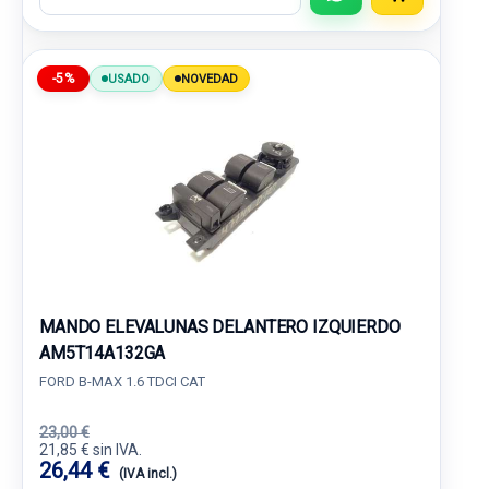
-5%
USADO
NOVEDAD
MANDO ELEVALUNAS DELANTERO IZQUIERDO
AM5T14A132GA
FORD B-MAX 1.6 TDCI CAT
23,00 €
21,85 € sin IVA.
26,44 €
(IVA incl.)