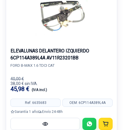
ELEVALUNAS DELANTERO IZQUIERDO
6CP114A389L4A AV11R23201BB
FORD B-MAX 1.6 TDCI CAT
40,00 €
38,00 € sin IVA.
45,98 €
(IVA incl.)
Ref: 6635683
OEM: 6CP114A389L4A
Garantía 1 año
Envío 24-48h