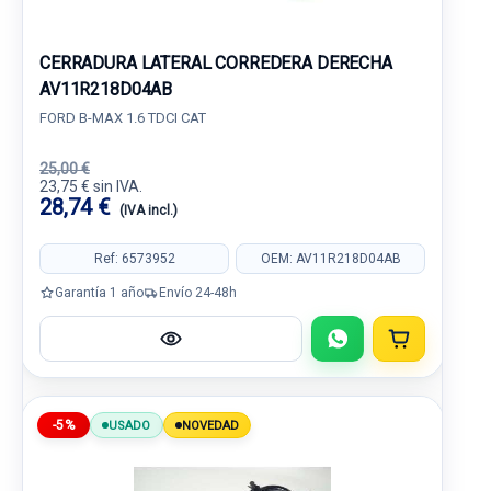
CERRADURA LATERAL CORREDERA DERECHA
AV11R218D04AB
FORD B-MAX 1.6 TDCI CAT
25,00 €
23,75 € sin IVA.
28,74 €
(IVA incl.)
Ref: 6573952
OEM: AV11R218D04AB
Garantía 1 año
Envío 24-48h
-5%
USADO
NOVEDAD