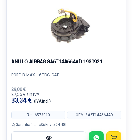
ANILLO AIRBAG 8A6T14A664AD 1930921
FORD B-MAX 1.6 TDCI CAT
29,00 €
27,55 € sin IVA.
33,34 €
(IVA incl.)
Ref: 6573910
OEM: 8A6T14A664AD
Garantía 1 año
Envío 24-48h