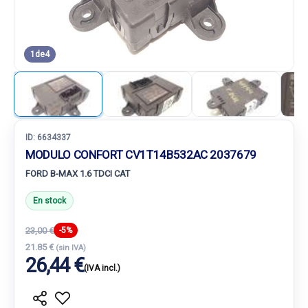
1
de
4
ID:
6634337
MODULO CONFORT CV1T14B532AC 2037679
FORD B-MAX 1.6 TDCI CAT
En stock
23,00 €
-5%
21.85 €
(sin IVA)
26,44 €
(IVA incl.)