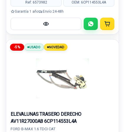
Ref: 6573982
OEM: 6CP114553L4A
Garantía 1 año
Envío 24-48h
-5%
USADO
NOVEDAD
ELEVALUNAS TRASERO DERECHO
AV11R27000AB 6CP114553L4A
FORD B-MAX 1.6 TDCI CAT