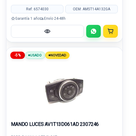
Ref: 6574030
OEM: AM5T14A132GA
Garantía 1 año
Envío 24-48h
-5%
USADO
NOVEDAD
MANDO LUCES AV1T13D061AD 2307246