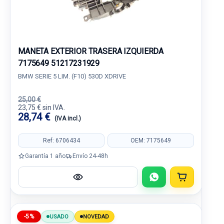
MANETA EXTERIOR TRASERA IZQUIERDA
7175649 51217231929
BMW SERIE 5 LIM. (F10) 530D XDRIVE
25,00 €
23,75 € sin IVA.
28,74 €
(IVA incl.)
Ref: 6706434
OEM: 7175649
Garantía 1 año
Envío 24-48h
-5%
USADO
NOVEDAD