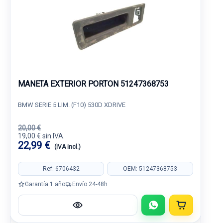
MANETA EXTERIOR PORTON 51247368753
BMW SERIE 5 LIM. (F10) 530D XDRIVE
20,00 €
19,00 € sin IVA.
22,99 €
(IVA incl.)
Ref: 6706432
OEM: 51247368753
Garantía 1 año
Envío 24-48h