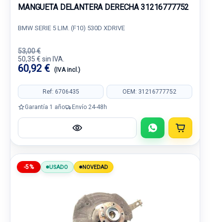
MANGUETA DELANTERA DERECHA 31216777752
BMW SERIE 5 LIM. (F10) 530D XDRIVE
53,00 €
50,35 € sin IVA.
60,92 €
(IVA incl.)
Ref: 6706435
OEM: 31216777752
Garantía 1 año
Envío 24-48h
-5%
USADO
NOVEDAD