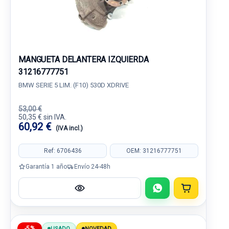
MANGUETA DELANTERA IZQUIERDA
31216777751
BMW SERIE 5 LIM. (F10) 530D XDRIVE
53,00 €
50,35 € sin IVA.
60,92 €
(IVA incl.)
Ref: 6706436
OEM: 31216777751
Garantía 1 año
Envío 24-48h
-5%
USADO
NOVEDAD