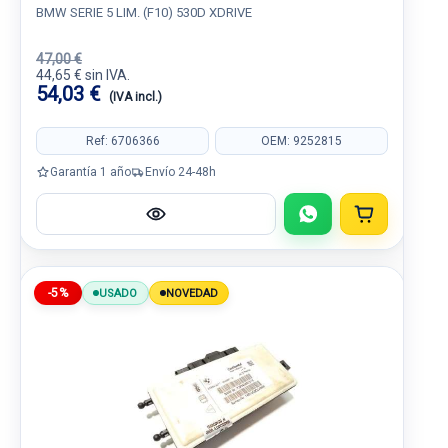
BMW SERIE 5 LIM. (F10) 530D XDRIVE
47,00 €
44,65 € sin IVA.
54,03 €
(IVA incl.)
Ref: 6706366
OEM: 9252815
Garantía 1 año
Envío 24-48h
-5%
USADO
NOVEDAD