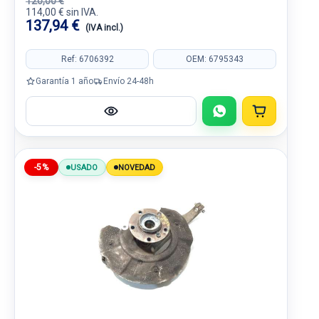
120,00 €
114,00 € sin IVA.
137,94 €
(IVA incl.)
Ref: 6706392
OEM: 6795343
Garantía 1 año
Envío 24-48h
-5%
USADO
NOVEDAD