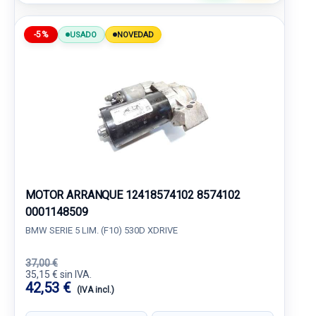
-5%
USADO
NOVEDAD
MOTOR ARRANQUE 12418574102 8574102
0001148509
BMW SERIE 5 LIM. (F10) 530D XDRIVE
37,00 €
35,15 € sin IVA.
42,53 €
(IVA incl.)