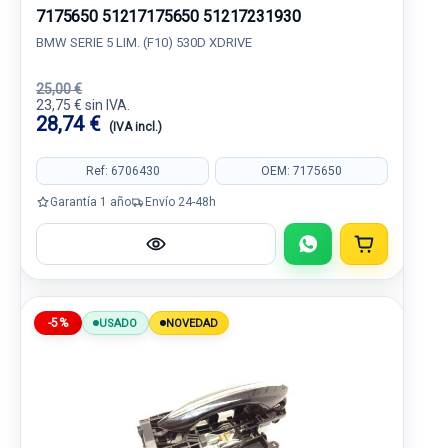
7175650 51217175650 51217231930
BMW SERIE 5 LIM. (F10) 530D XDRIVE
25,00 €
23,75 € sin IVA.
28,74 €
(IVA incl.)
Ref: 6706430
OEM: 7175650
Garantía 1 año
Envío 24-48h
-5%
USADO
NOVEDAD