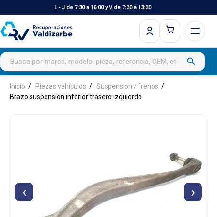
L - J de 7:30 a 16:00 y V de 7:30 a 13:30
Buscar productos
search
Inicio
Piezas vehículos
Suspension / frenos
Brazo suspension inferior trasero izquierdo
‹
›