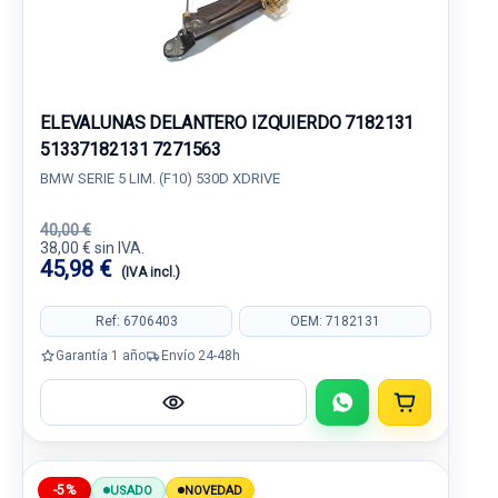
ELEVALUNAS DELANTERO IZQUIERDO 7182131
51337182131 7271563
BMW SERIE 5 LIM. (F10) 530D XDRIVE
40,00 €
38,00 € sin IVA.
45,98 €
(IVA incl.)
Ref: 6706403
OEM: 7182131
Garantía 1 año
Envío 24-48h
-5%
USADO
NOVEDAD