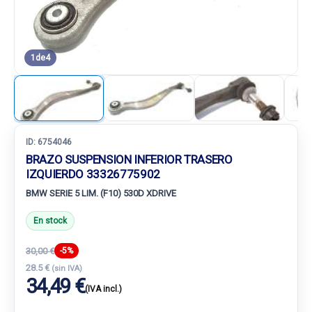
1
de
4
ID:
6754046
BRAZO SUSPENSION INFERIOR TRASERO
IZQUIERDO 33326775902
BMW SERIE 5 LIM. (F10) 530D XDRIVE
En stock
30,00 €
-5%
28.5 €
(sin IVA)
34,49 €
(IVA incl.)