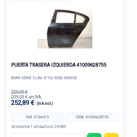
PUERTA TRASERA IZQUIERDA 41009628755
BMW SERIE 5 LIM. (F10) 530D XDRIVE
220,00 €
209,00 € sin IVA.
252,89 €
(IVA incl.)
Ref: 6706473
OEM: 41009628755
Garantía 1 año
Envío 24-48h