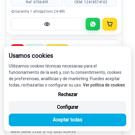
Ref: 6706439
OEM: 12418574102
Garantía 1 año
Envío 24-48h
-5%
USADO
NOVEDAD
Usamos cookies
Utilizamos cookies técnicas necesarias para el
funcionamiento de la web y, con tu consentimiento, cookies
de preferencias, analíticas y de marketing. Puedes aceptar
todas, rechazarlas o configurar su uso.
Ver política de cookies
Rechazar
Configurar
MOTOR LIMPIA DELANTERO 7306266
Aceptar todas
61617306266 3397021520
BMW SERIE 5 LIM. (F10) 530D XDRIVE