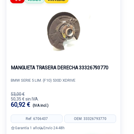
MANGUETA TRASERA DERECHA 33326793770
BMW SERIE 5 LIM. (F10) 530D XDRIVE
53,00 €
50,35 € sin IVA.
60,92 €
(IVA incl.)
Ref: 6706437
OEM: 33326793770
Garantía 1 año
Envío 24-48h