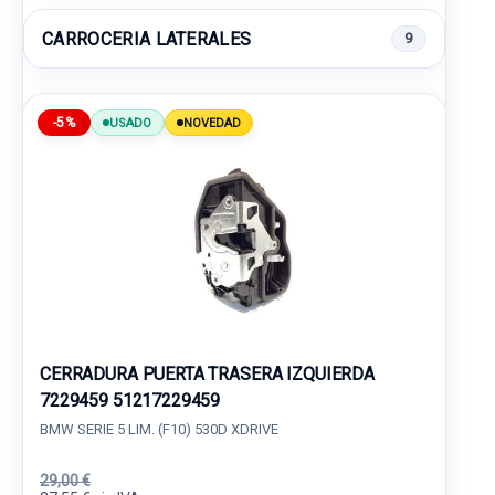
CARROCERIA LATERALES
9
-5%
USADO
NOVEDAD
CERRADURA PUERTA TRASERA IZQUIERDA
7229459 51217229459
BMW SERIE 5 LIM. (F10) 530D XDRIVE
29,00 €