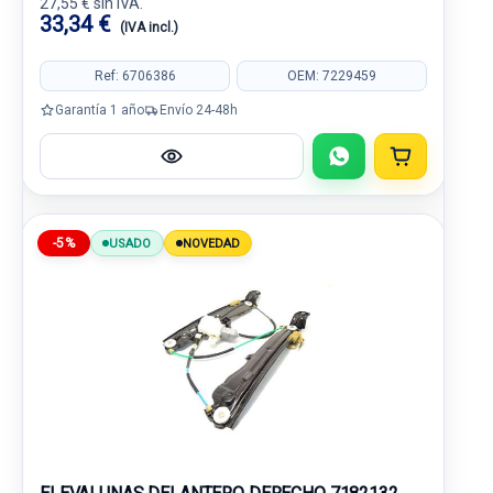
27,55 € sin IVA.
33,34 €
(IVA incl.)
Ref: 6706386
OEM: 7229459
Garantía 1 año
Envío 24-48h
-5%
USADO
NOVEDAD