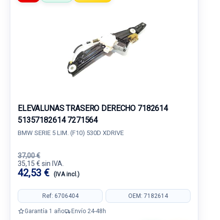
ELEVALUNAS TRASERO DERECHO 7182614
51357182614 7271564
BMW SERIE 5 LIM. (F10) 530D XDRIVE
37,00 €
35,15 € sin IVA.
42,53 €
(IVA incl.)
Ref: 6706404
OEM: 7182614
Garantía 1 año
Envío 24-48h