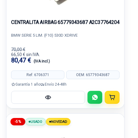
CENTRALITA AIRBAG 65779343687 A2C37764204
BMW SERIE 5 LIM. (F10) 530D XDRIVE
70,00 €
66,50 € sin IVA.
80,47 €
(IVA incl.)
Ref: 6706371
OEM: 65779343687
Garantía 1 año
Envío 24-48h
-5%
USADO
NOVEDAD