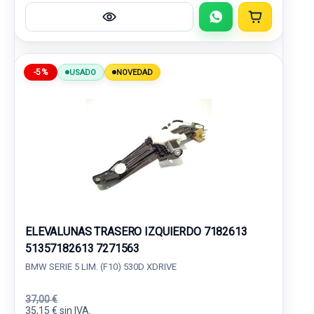
-5%
USADO
NOVEDAD
ELEVALUNAS TRASERO IZQUIERDO 7182613
51357182613 7271563
BMW SERIE 5 LIM. (F10) 530D XDRIVE
37,00 €
35,15 € sin IVA.