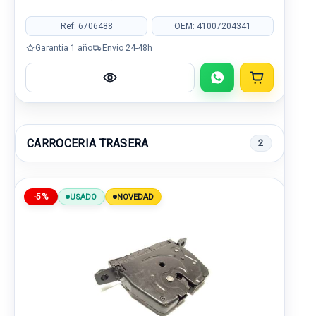
Ref: 6706488
OEM: 41007204341
Garantía 1 año
Envío 24-48h
CARROCERIA TRASERA
2
-5%
USADO
NOVEDAD