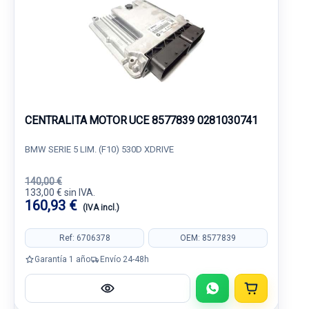
CENTRALITA MOTOR UCE 8577839 0281030741
BMW SERIE 5 LIM. (F10) 530D XDRIVE
140,00 €
133,00 € sin IVA.
160,93 €
(IVA incl.)
Ref: 6706378
OEM: 8577839
Garantía 1 año
Envío 24-48h