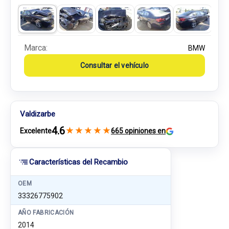
Marca:
BMW
Consultar el vehículo
Valdizarbe
4.6
★
★
★
★
★
Excelente
665 opiniones en
Características del Recambio
OEM
33326775902
AÑO FABRICACIÓN
2014