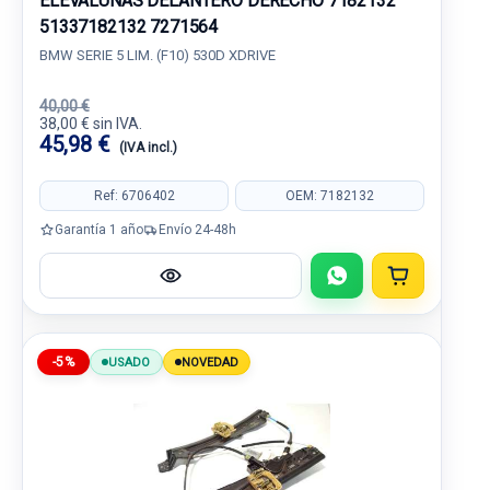
ELEVALUNAS DELANTERO DERECHO 7182132
51337182132 7271564
BMW SERIE 5 LIM. (F10) 530D XDRIVE
40,00 €
38,00 € sin IVA.
45,98 €
(IVA incl.)
Ref: 6706402
OEM: 7182132
Garantía 1 año
Envío 24-48h
-5%
USADO
NOVEDAD