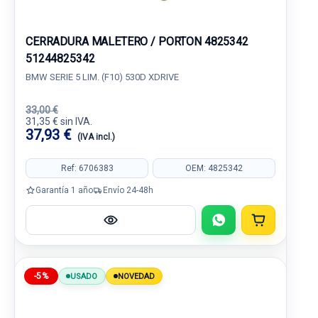
CERRADURA MALETERO / PORTON 4825342
51244825342
BMW SERIE 5 LIM. (F10) 530D XDRIVE
33,00 €
31,35 € sin IVA.
37,93 €
(IVA incl.)
Ref: 6706383
OEM: 4825342
Garantía 1 año
Envío 24-48h
-5%
USADO
NOVEDAD