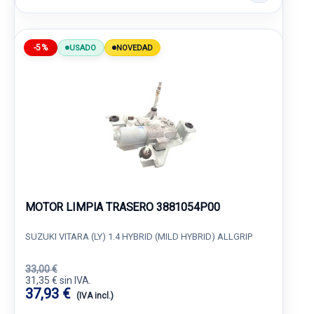
-5%
USADO
NOVEDAD
MOTOR LIMPIA TRASERO 3881054P00
SUZUKI VITARA (LY) 1.4 HYBRID (MILD HYBRID) ALLGRIP
33,00 €
31,35 € sin IVA.
37,93 €
(IVA incl.)