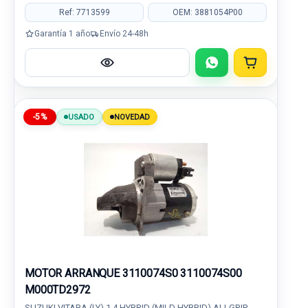
Ref: 7713599
OEM: 3881054P00
Garantía 1 año
Envío 24-48h
-5%
USADO
NOVEDAD
MOTOR ARRANQUE 3110074S0 3110074S00
M000TD2972
SUZUKI VITARA (LY) 1.4 HYBRID (MILD HYBRID) ALLGRIP