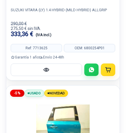
SUZUKI VITARA (LY) 1.4 HYBRID (MILD HYBRID) ALLGRIP
290,00 €
275,50 € sin IVA.
333,36 €
(IVA incl.)
Ref: 7713625
OEM: 6800254P01
Garantía 1 año
Envío 24-48h
-5%
USADO
NOVEDAD