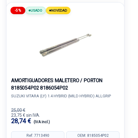
-5%
USADO
NOVEDAD
AMORTIGUADORES MALETERO / PORTON
8185054P02 8186054P02
SUZUKI VITARA (LY) 1.4 HYBRID (MILD HYBRID) ALLGRIP
25,00 €
23,75 € sin IVA.
28,74 €
(IVA incl.)
Ref: 7713490
OEM: 8185054P02