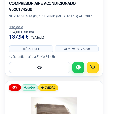
COMPRESOR AIRE ACONDICIONADO
9520174S00
SUZUKI VITARA (LY) 1.4 HYBRID (MILD HYBRID) ALLGRIP
120,00 €
114,00 € sin IVA.
137,94 €
(IVA incl.)
Ref: 7713549
OEM: 9520174S00
Garantía 1 año
Envío 24-48h
-5%
USADO
NOVEDAD