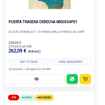
PUERTA TRASERA DERECHA 6800354P01
SUZUKI VITARA (LY) 1.4 HYBRID (MILD HYBRID) ALLGRIP
228,00 €
216,60 € sin IVA.
262,09 €
(IVA incl.)
Ref: 7713628
OEM: 6800354P01
Garantía 1 año
Envío 24-48h
-5%
USADO
NOVEDAD