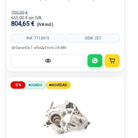
700,00 €
665,00 € sin IVA.
804,65 €
(IVA incl.)
Ref: 7713515
OEM: ZE7
Garantía 1 año
Envío 24-48h
-5%
USADO
NOVEDAD