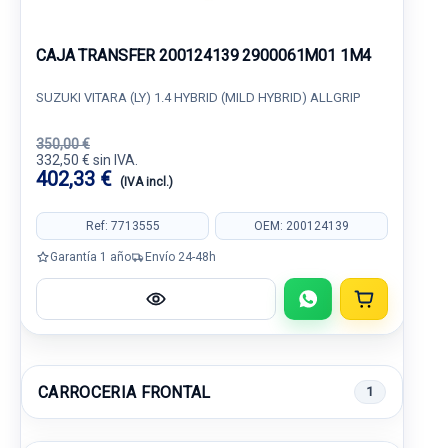
CAJA TRANSFER 200124139 2900061M01 1M4
SUZUKI VITARA (LY) 1.4 HYBRID (MILD HYBRID) ALLGRIP
350,00 €
332,50 € sin IVA.
402,33 €
(IVA incl.)
Ref: 7713555
OEM: 200124139
Garantía 1 año
Envío 24-48h
CARROCERIA FRONTAL
1