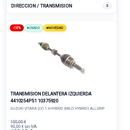
DIRECCION / TRANSMISION
3
-10%
USADO
NOVEDAD
TRANSMISION DELANTERA IZQUIERDA
4410254P51 10375920
SUZUKI VITARA (LY) 1.4 HYBRID (MILD HYBRID) ALLGRIP
100,00 €
90,00 € sin IVA.