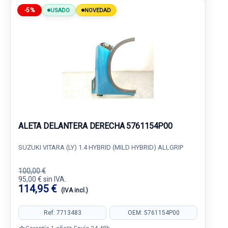
-5%
USADO
NOVEDAD
ALETA DELANTERA DERECHA 5761154P00
SUZUKI VITARA (LY) 1.4 HYBRID (MILD HYBRID) ALLGRIP
100,00 €
95,00 € sin IVA.
114,95 €
(IVA incl.)
Ref: 7713483
OEM: 5761154P00