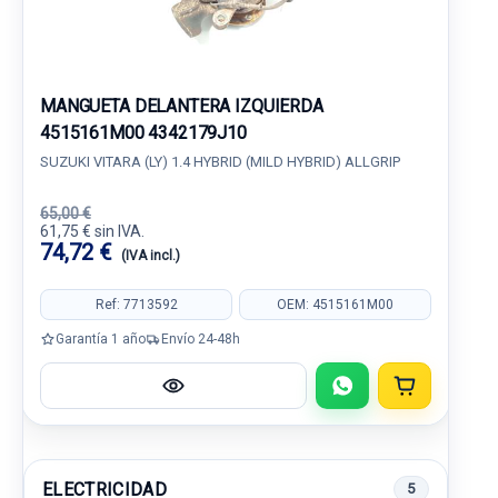
MANGUETA DELANTERA IZQUIERDA
4515161M00 4342179J10
SUZUKI VITARA (LY) 1.4 HYBRID (MILD HYBRID) ALLGRIP
65,00 €
61,75 € sin IVA.
74,72 €
(IVA incl.)
Ref: 7713592
OEM: 4515161M00
Garantía 1 año
Envío 24-48h
ELECTRICIDAD
5