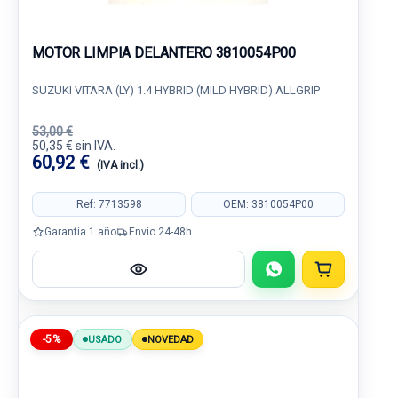
MOTOR LIMPIA DELANTERO 3810054P00
SUZUKI VITARA (LY) 1.4 HYBRID (MILD HYBRID) ALLGRIP
53,00 €
50,35 € sin IVA.
60,92 €
(IVA incl.)
Ref: 7713598
OEM: 3810054P00
Garantía 1 año
Envío 24-48h
-5%
USADO
NOVEDAD