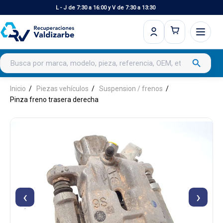
L - J de 7:30 a 16:00 y V de 7:30 a 13:30
Buscar productos
search
Inicio
Piezas vehículos
Suspension / frenos
Pinza freno trasera derecha
‹
›