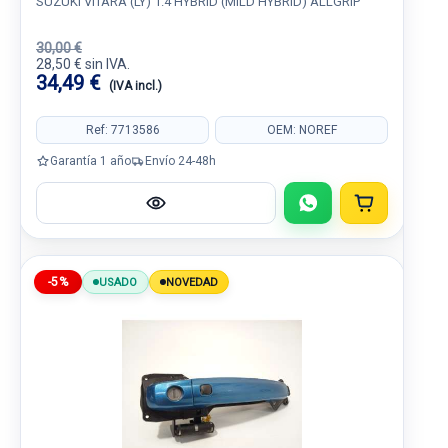
SUZUKI VITARA (LY) 1.4 HYBRID (MILD HYBRID) ALLGRIP
30,00 €
28,50 € sin IVA.
34,49 €
(IVA incl.)
Ref: 7713586
OEM: NOREF
Garantía 1 año
Envío 24-48h
-5%
USADO
NOVEDAD