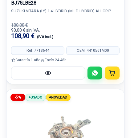
BJ75LBE28
SUZUKI VITARA (LY) 1.4 HYBRID (MILD HYBRID) ALLGRIP
100,00 €
90,00 € sin IVA.
108,90 €
(IVA incl.)
Ref: 7713644
OEM: 4410561M00
Garantía 1 año
Envío 24-48h
-5%
USADO
NOVEDAD