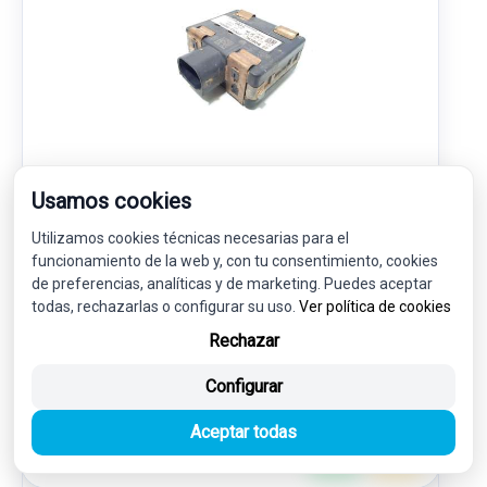
MODULO ELECTRONICO 3394386R01
Usamos cookies
0203301800
SUZUKI VITARA (LY) 1.4 HYBRID (MILD HYBRID) ALLGRIP
Utilizamos cookies técnicas necesarias para el
funcionamiento de la web y, con tu consentimiento, cookies
235,00 €
de preferencias, analíticas y de marketing. Puedes aceptar
223,25 € sin IVA.
todas, rechazarlas o configurar su uso.
Ver política de cookies
270,13 €
(IVA incl.)
Rechazar
Ref: 7735286
OEM: 3394386R01
Configurar
Garantía 1 año
Envío 24-48h
Aceptar todas