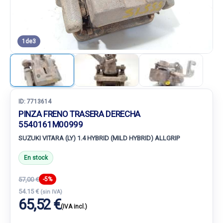
1
de
3
ID:
7713614
PINZA FRENO TRASERA DERECHA
5540161M00999
SUZUKI VITARA (LY) 1.4 HYBRID (MILD HYBRID) ALLGRIP
En stock
57,00 €
-5%
54.15 €
(sin IVA)
65,52 €
(IVA incl.)