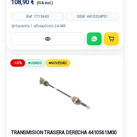
108,90 €
(IVA incl.)
Ref: 7713643
OEM: 4410254P51
Garantía 1 año
Envío 24-48h
-10%
USADO
NOVEDAD
TRANSMISION TRASERA DERECHA 4410561M00