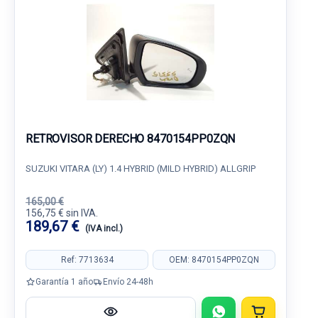
RETROVISOR DERECHO 8470154PP0ZQN
SUZUKI VITARA (LY) 1.4 HYBRID (MILD HYBRID) ALLGRIP
165,00 €
156,75 € sin IVA.
189,67 €
(IVA incl.)
Ref: 7713634
OEM: 8470154PP0ZQN
Garantía 1 año
Envío 24-48h