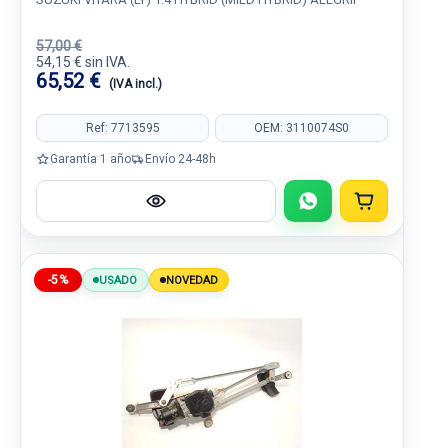
57,00 €
54,15 € sin IVA.
65,52 €
(IVA incl.)
Ref: 7713595
OEM: 3110074S0
Garantía 1 año
Envío 24-48h
-5%
USADO
NOVEDAD