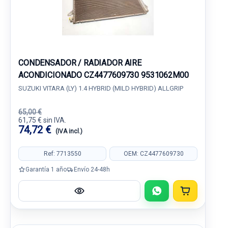
CONDENSADOR / RADIADOR AIRE
ACONDICIONADO CZ4477609730 9531062M00
SUZUKI VITARA (LY) 1.4 HYBRID (MILD HYBRID) ALLGRIP
65,00 €
61,75 € sin IVA.
74,72 €
(IVA incl.)
Ref: 7713550
OEM: CZ4477609730
Garantía 1 año
Envío 24-48h