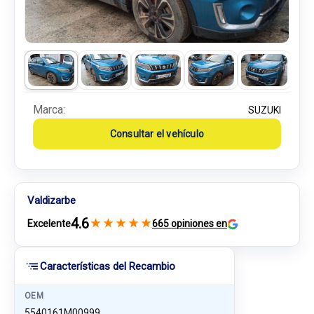
Marca:
SUZUKI
Consultar el vehículo
Valdizarbe
4.6
★
★
★
★
★
Excelente
665 opiniones en
Características del Recambio
OEM
5540161M00999