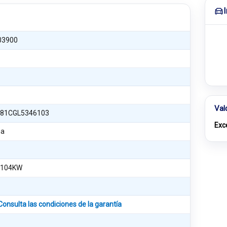
03900
Val
81CGL5346103
Exc
na
 104KW
Consulta las condiciones de la garantía