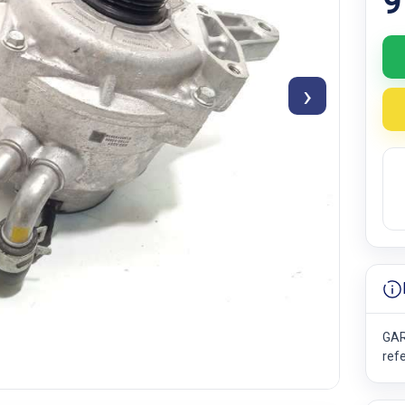
9
›
GAR
ref