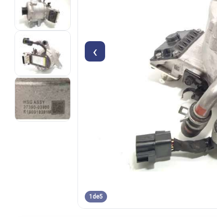
‹
1
de
5