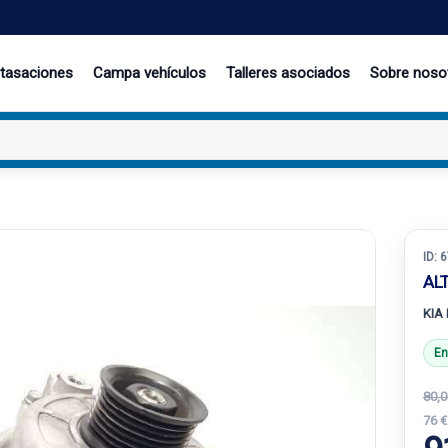
 tasaciones
Campa vehículos
Talleres asociados
Sobre noso
ID:
6
AL
KIA
En
80,0
76 