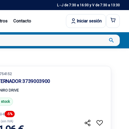
L - J de 7:30 a 16:00 y V de 7:30 a 13:30
tros
Contacto
Iniciar sesión
search
754152
TERNADOR 3739003900
 NIRO DRIVE
 stock
0 €
-5%
€
(sin IVA)