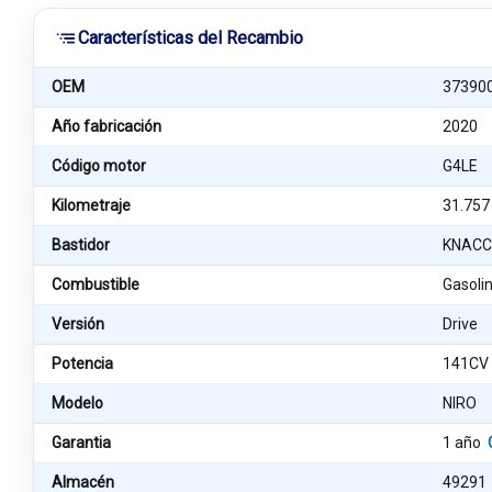
Características del Recambio
OEM
37390
Año fabricación
2020
Código motor
G4LE
Kilometraje
31.757
Bastidor
KNACC
Combustible
Gasoli
Versión
Drive
Potencia
141CV
Modelo
NIRO
Garantia
1 año
Almacén
49291