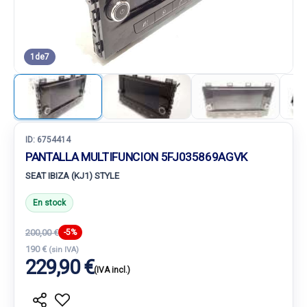
1
de
7
ID:
6754414
PANTALLA MULTIFUNCION 5FJ035869AGVK
SEAT IBIZA (KJ1) STYLE
En stock
200,00 €
-5%
190 €
(sin IVA)
229,90 €
(IVA incl.)