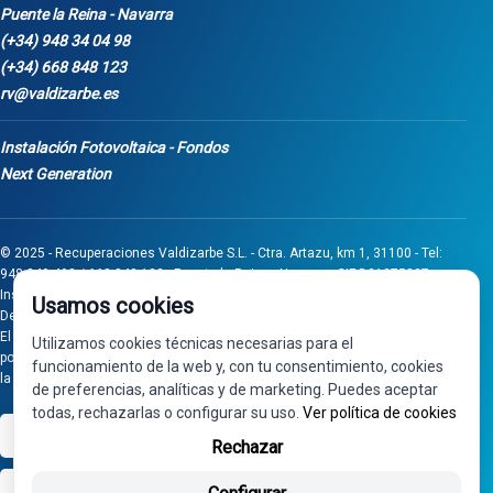
Puente la Reina - Navarra
(+34) 948 34 04 98
(+34) 668 848 123
rv@valdizarbe.es
Instalación Fotovoltaica - Fondos
Next Generation
© 2025 - Recuperaciones Valdizarbe S.L. - Ctra. Artazu, km 1, 31100 - Tel:
948 340 498 / 668 848 123 - Puente la Reina - Navarra - CIF B31275837.
Inscrita en el Registro Mercantil de Navarra, Tomo 32, Folio 75, Hoja 525.
Usamos cookies
Desarrollado por
Seintosoft
El proyecto de inversión "0011-0558-2024-000008" ha sido subvencionado
Utilizamos cookies técnicas necesarias para el
por Gobierno de Navarra al amparo de la convocatoria de 2024 de Ayudas a
funcionamiento de la web y, con tu consentimiento, cookies
la inversión en pymes industriales
de preferencias, analíticas y de marketing. Puedes aceptar
todas, rechazarlas o configurar su uso.
Ver política de cookies
VISA
PayPal
Rechazar
bizum