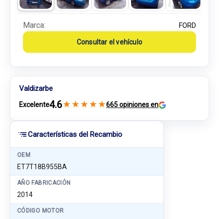
Marca:
FORD
Consultar el vehículo
Valdizarbe
4.6
★
★
★
★
★
Excelente
665 opiniones en
Características del Recambio
OEM
ET7T18B955BA
AÑO FABRICACIÓN
2014
CÓDIGO MOTOR