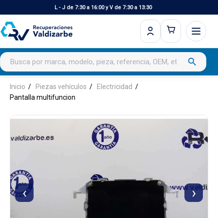
L - J de 7:30 a 16:00 y V de 7:30 a 13:30
Buscar productos
search
Inicio
Piezas vehículos
Electricidad
Pantalla multifuncion
‹
›