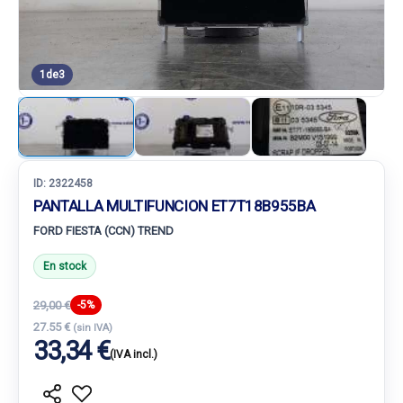
1
de
3
ID:
2322458
PANTALLA MULTIFUNCION ET7T18B955BA
FORD FIESTA (CCN) TREND
En stock
29,00 €
-5%
27.55 €
(sin IVA)
33,34 €
(IVA incl.)