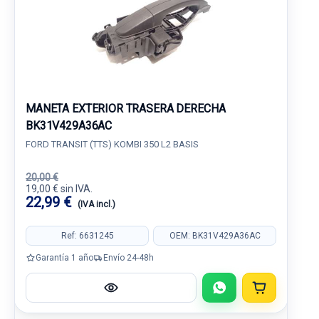
MANETA EXTERIOR TRASERA DERECHA
BK31V429A36AC
FORD TRANSIT (TTS) KOMBI 350 L2 BASIS
20,00 €
19,00 € sin IVA.
22,99 €
(IVA incl.)
Ref: 6631245
OEM: BK31V429A36AC
Garantía 1 año
Envío 24-48h