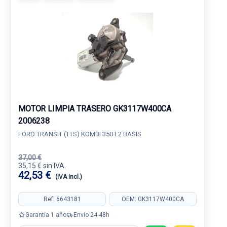
MOTOR LIMPIA TRASERO GK3117W400CA
2006238
FORD TRANSIT (TTS) KOMBI 350 L2 BASIS
37,00 €
35,15 € sin IVA.
42,53 €
(IVA incl.)
Ref: 6643181
OEM: GK3117W400CA
Garantía 1 año
Envío 24-48h