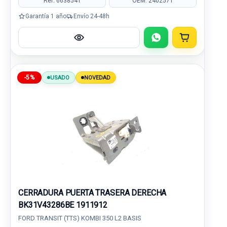
Ref: 6638541
OEM: 2402571
Garantía 1 año
Envío 24-48h
-5%
USADO
NOVEDAD
CERRADURA PUERTA TRASERA DERECHA
BK31V43286BE 1911912
FORD TRANSIT (TTS) KOMBI 350 L2 BASIS