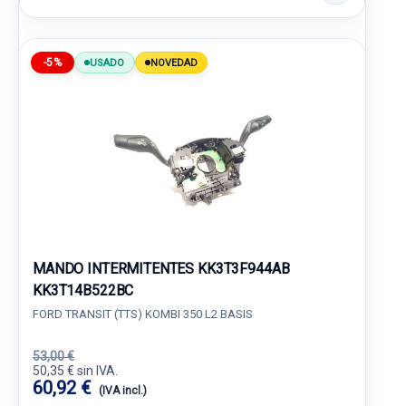
-5%
USADO
NOVEDAD
MANDO INTERMITENTES KK3T3F944AB
KK3T14B522BC
FORD TRANSIT (TTS) KOMBI 350 L2 BASIS
53,00 €
50,35 € sin IVA.
60,92 €
(IVA incl.)