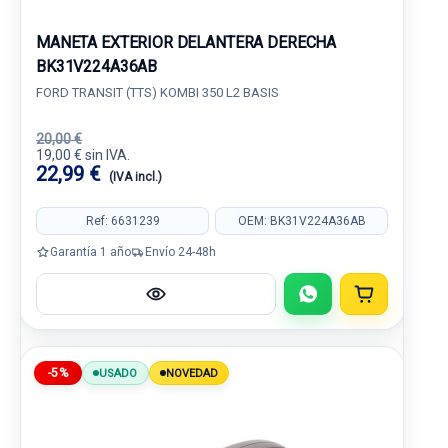
MANETA EXTERIOR DELANTERA DERECHA
BK31V224A36AB
FORD TRANSIT (TTS) KOMBI 350 L2 BASIS
20,00 €
19,00 € sin IVA.
22,99 €
(IVA incl.)
Ref: 6631239
OEM: BK31V224A36AB
Garantía 1 año
Envío 24-48h
-5%
USADO
NOVEDAD