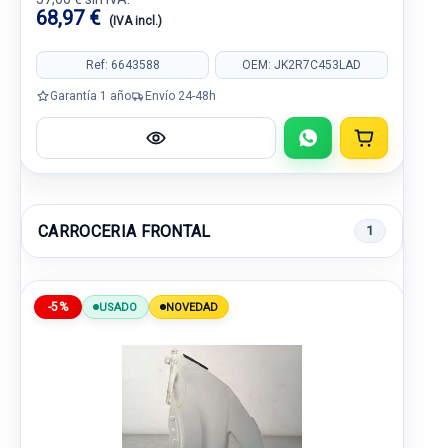
68,97 €
(IVA incl.)
Ref: 6643588
OEM: JK2R7C453LAD
Garantía 1 año
Envío 24-48h
CARROCERIA FRONTAL
1
-5%
USADO
NOVEDAD