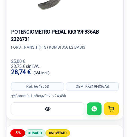
POTENCIOMETRO PEDAL KK319F836AB
2326731
FORD TRANSIT (TTS) KOMBI 350 L2 BASIS
25,00 €
23,75 € sin IVA.
28,74 €
(IVA incl.)
Ref: 6643063
OEM: KK319F836AB
Garantía 1 año
Envío 24-48h
-5%
USADO
NOVEDAD