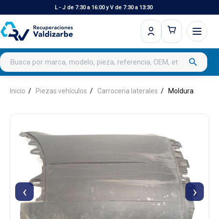
L - J de 7:30 a 16:00 y V de 7:30 a 13:30
Buscar productos
search
Inicio
Piezas vehículos
Carroceria laterales
Moldura
‹
›