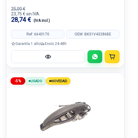
25,00 €
23,75 € sin IVA.
28,74 €
(IVA incl.)
Ref: 6643170
OEM: BK31V43286BE
Garantía 1 año
Envío 24-48h
-5%
USADO
NOVEDAD