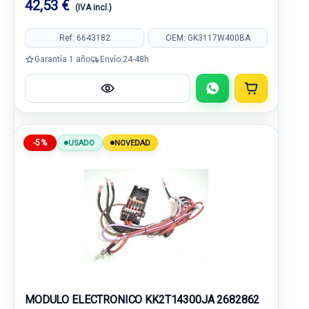
42,53 €
(IVA incl.)
Ref: 6643182
OEM: GK3117W400BA
Garantía 1 año
Envío 24-48h
-5%
USADO
NOVEDAD
MODULO ELECTRONICO KK2T14300JA 2682862