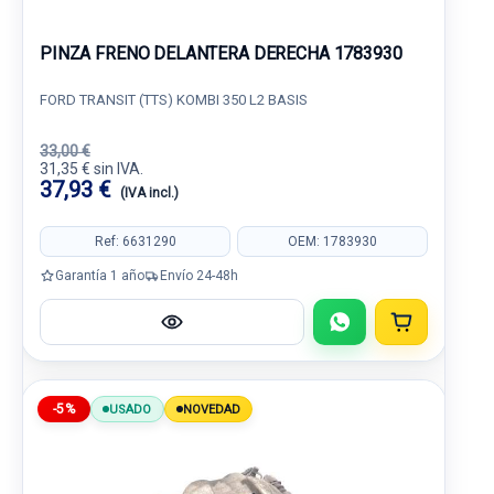
PINZA FRENO DELANTERA DERECHA 1783930
FORD TRANSIT (TTS) KOMBI 350 L2 BASIS
33,00 €
31,35 € sin IVA.
37,93 €
(IVA incl.)
Ref: 6631290
OEM: 1783930
Garantía 1 año
Envío 24-48h
-5%
USADO
NOVEDAD