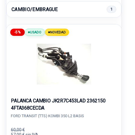
CAMBIO/EMBRAGUE
1
-5%
USADO
NOVEDAD
PALANCA CAMBIO JK2R7C453LAD 2362150
4FTA368CECDA
FORD TRANSIT (TTS) KOMBI 350 L2 BASIS
60,00 €
57,00 € sin IVA.