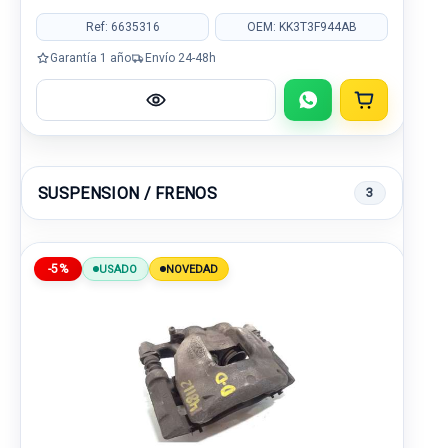
Ref: 6635316
OEM: KK3T3F944AB
Garantía 1 año
Envío 24-48h
SUSPENSION / FRENOS
3
-5%
USADO
NOVEDAD