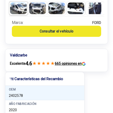
Marca:
FORD
Consultar el vehículo
Valdizarbe
4.6
★
★
★
★
★
Excelente
665 opiniones en
Características del Recambio
OEM
2402578
AÑO FABRICACIÓN
2020