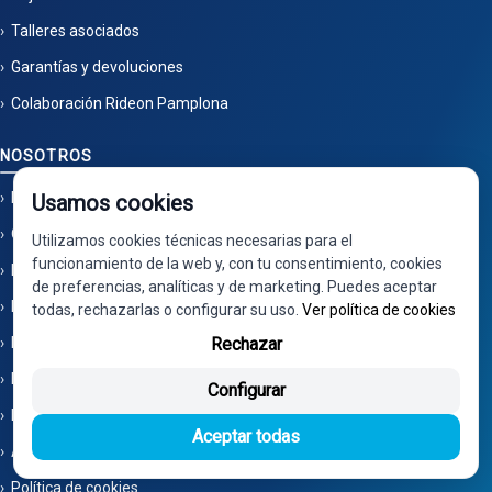
Talleres asociados
Garantías y devoluciones
Colaboración Rideon Pamplona
NOSOTROS
Mapa del sitio
Usamos cookies
Quiénes somos
Utilizamos cookies técnicas necesarias para el
funcionamiento de la web y, con tu consentimiento, cookies
Localización
de preferencias, analíticas y de marketing. Puedes aceptar
Preguntas frecuentes
todas, rechazarlas o configurar su uso.
Ver política de cookies
Pago por TPV
Rechazar
Proceso de trabajo
Configurar
Política de privacidad
Aceptar todas
Aviso legal
Política de cookies