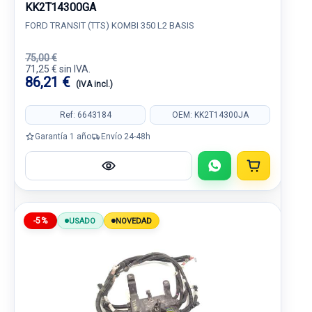
KK2T14300GA
FORD TRANSIT (TTS) KOMBI 350 L2 BASIS
75,00 €
71,25 € sin IVA.
86,21 €
(IVA incl.)
Ref: 6643184
OEM: KK2T14300JA
Garantía 1 año
Envío 24-48h
-5%
USADO
NOVEDAD