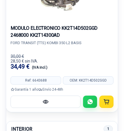
MODULO ELECTRONICO KK2T14D502GGD
2468000 KK2T14300AD
FORD TRANSIT (TTS) KOMBI 350 L2 BASIS
30,00 €
28,50 € sin IVA.
34,49 €
(IVA incl.)
Ref: 6643688
OEM: KK2T14D502GGD
Garantía 1 año
Envío 24-48h
INTERIOR
1