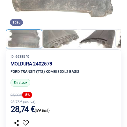
1
de
5
ID:
6638540
MOLDURA 2402578
FORD TRANSIT (TTS) KOMBI 350 L2 BASIS
En stock
25,00 €
-5%
23.75 €
(sin IVA)
28,74 €
(IVA incl.)