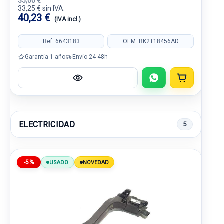
35,00 €
33,25 € sin IVA.
40,23 €
(IVA incl.)
Ref: 6643183
OEM: BK2T18456AD
Garantía 1 año
Envío 24-48h
ELECTRICIDAD
5
-5%
USADO
NOVEDAD