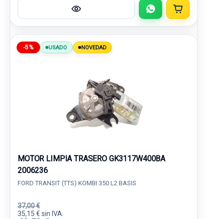
-5%
USADO
NOVEDAD
MOTOR LIMPIA TRASERO GK3117W400BA
2006236
FORD TRANSIT (TTS) KOMBI 350 L2 BASIS
37,00 €
35,15 € sin IVA.