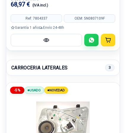
68,97 €
(IVA incl.)
Ref: 7804337
OEM: 5N0807109F
Garantía 1 año
Envío 24-48h
CARROCERIA LATERALES
3
-5%
USADO
NOVEDAD