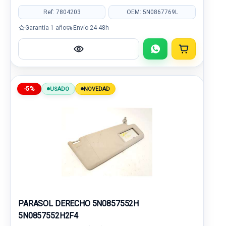
Ref: 7804203
OEM: 5N0867769L
Garantía 1 año
Envío 24-48h
-5%
USADO
NOVEDAD
PARASOL DERECHO 5N0857552H
5N0857552H2F4