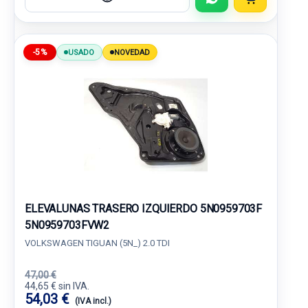
-5%
USADO
NOVEDAD
ELEVALUNAS TRASERO IZQUIERDO 5N0959703F
5N0959703FVW2
VOLKSWAGEN TIGUAN (5N_) 2.0 TDI
47,00 €
44,65 € sin IVA.
54,03 €
(IVA incl.)