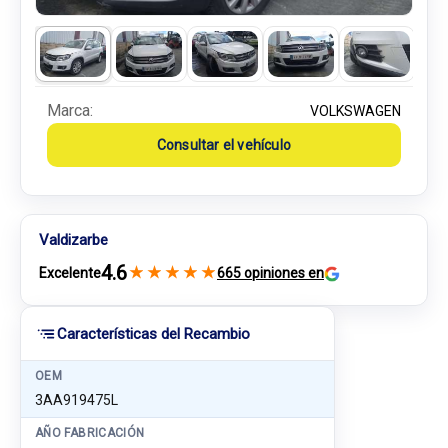
Marca:
VOLKSWAGEN
Consultar el vehículo
Valdizarbe
4.6
★
★
★
★
★
Excelente
665 opiniones en
Características del Recambio
OEM
3AA919475L
AÑO FABRICACIÓN