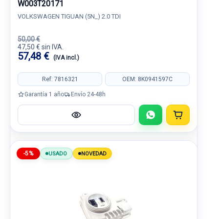
W003T20171
VOLKSWAGEN TIGUAN (5N_) 2.0 TDI
50,00 €
47,50 € sin IVA.
57,48 €
(IVA incl.)
Ref: 7816321
OEM: 8K0941597C
Garantía 1 año
Envío 24-48h
-5%
USADO
NOVEDAD