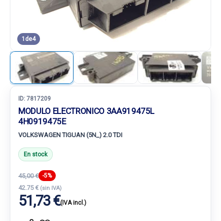
1
de
4
ID:
7817209
MODULO ELECTRONICO 3AA919475L
4H0919475E
VOLKSWAGEN TIGUAN (5N_) 2.0 TDI
En stock
45,00 €
-5%
42.75 €
(sin IVA)
51,73 €
(IVA incl.)