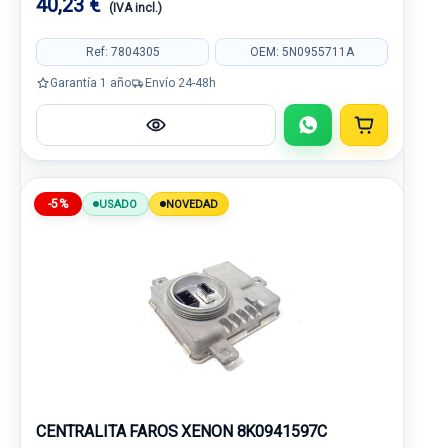
40,23 €
(IVA incl.)
Ref: 7804305
OEM: 5N0955711A
Garantía 1 año
Envío 24-48h
-5%
USADO
NOVEDAD
CENTRALITA FAROS XENON 8K0941597C