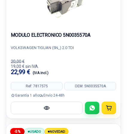
MODULO ELECTRONICO 5N0035570A
VOLKSWAGEN TIGUAN (5N_) 2.0 TDI
20,00 €
19,00 € sin IVA.
22,99 €
(IVA incl.)
Ref: 7817575
OEM: 5N0035570A
Garantía 1 año
Envío 24-48h
-5%
USADO
NOVEDAD