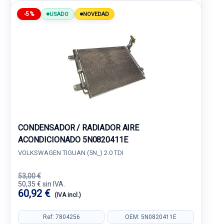
-5%
USADO
NOVEDAD
CONDENSADOR / RADIADOR AIRE
ACONDICIONADO 5N0820411E
VOLKSWAGEN TIGUAN (5N_) 2.0 TDI
53,00 €
50,35 € sin IVA.
60,92 €
(IVA incl.)
Ref: 7804256
OEM: 5N0820411E