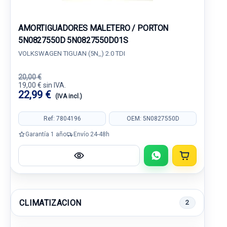
AMORTIGUADORES MALETERO / PORTON
5N0827550D 5N0827550D01S
VOLKSWAGEN TIGUAN (5N_) 2.0 TDI
20,00 €
19,00 € sin IVA.
22,99 €
(IVA incl.)
Ref: 7804196
OEM: 5N0827550D
Garantía 1 año
Envío 24-48h
CLIMATIZACION
2