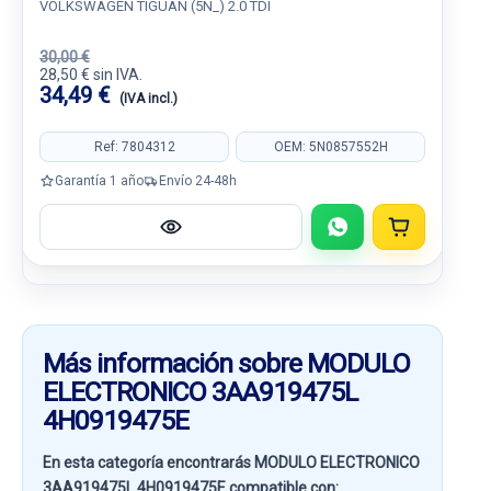
VOLKSWAGEN TIGUAN (5N_) 2.0 TDI
30,00 €
28,50 € sin IVA.
34,49 €
(IVA incl.)
Ref: 7804312
OEM: 5N0857552H
Garantía 1 año
Envío 24-48h
Más información sobre MODULO
ELECTRONICO 3AA919475L
4H0919475E
En esta categoría encontrarás MODULO ELECTRONICO
3AA919475L 4H0919475E compatible con: