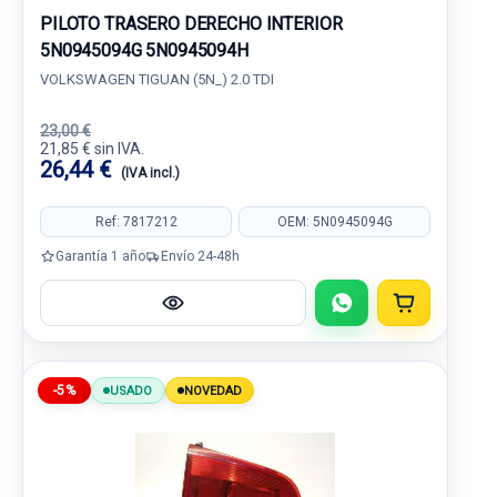
PILOTO TRASERO DERECHO INTERIOR
5N0945094G 5N0945094H
VOLKSWAGEN TIGUAN (5N_) 2.0 TDI
23,00 €
21,85 € sin IVA.
26,44 €
(IVA incl.)
Ref: 7817212
OEM: 5N0945094G
Garantía 1 año
Envío 24-48h
-5%
USADO
NOVEDAD