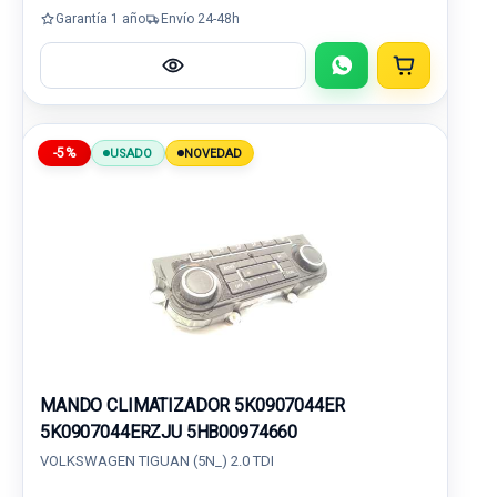
Garantía 1 año
Envío 24-48h
-5%
USADO
NOVEDAD
MANDO CLIMATIZADOR 5K0907044ER
5K0907044ERZJU 5HB00974660
VOLKSWAGEN TIGUAN (5N_) 2.0 TDI