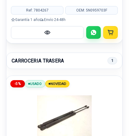
Ref: 7804267
OEM: 5N0959703F
Garantía 1 año
Envío 24-48h
CARROCERIA TRASERA
1
-5%
USADO
NOVEDAD