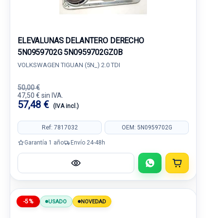
ELEVALUNAS DELANTERO DERECHO
5N0959702G 5N0959702GZ0B
VOLKSWAGEN TIGUAN (5N_) 2.0 TDI
50,00 €
47,50 € sin IVA.
57,48 €
(IVA incl.)
Ref: 7817032
OEM: 5N0959702G
Garantía 1 año
Envío 24-48h
-5%
USADO
NOVEDAD