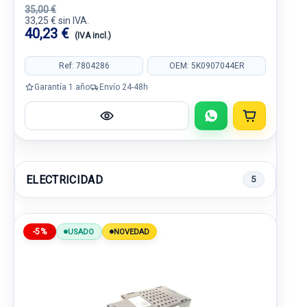
35,00 €
33,25 € sin IVA.
40,23 €
(IVA incl.)
Ref: 7804286
OEM: 5K0907044ER
Garantía 1 año
Envío 24-48h
ELECTRICIDAD
5
-5%
USADO
NOVEDAD