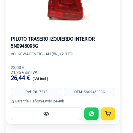
PILOTO TRASERO IZQUIERDO INTERIOR
5N0945093G
VOLKSWAGEN TIGUAN (5N_) 2.0 TDI
23,00 €
21,85 € sin IVA.
26,44 €
(IVA incl.)
Ref: 7817213
OEM: 5N0945093G
Garantía 1 año
Envío 24-48h