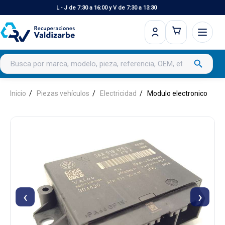
L - J de 7:30 a 16:00 y V de 7:30 a 13:30
Buscar productos
search
Inicio
Piezas vehículos
Electricidad
Modulo electronico
‹
›