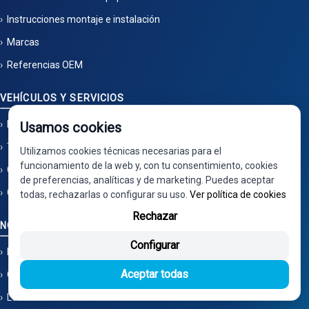
Instrucciones montaje e instalación
Marcas
Referencias OEM
VEHÍCULOS Y SERVICIOS
Bajas de vehículos
Usamos cookies
Talleres asociados
Utilizamos cookies técnicas necesarias para el
funcionamiento de la web y, con tu consentimiento, cookies
Garantías y devoluciones
de preferencias, analíticas y de marketing. Puedes aceptar
Colaboración Rideon Pamplona
todas, rechazarlas o configurar su uso.
Ver política de cookies
Rechazar
NOSOTROS
Configurar
Mapa del sitio
Aceptar todas
Quiénes somos
Localización