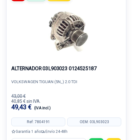
ALTERNADOR 03L903023 0124525187
VOLKSWAGEN TIGUAN (5N_) 2.0 TDI
43,00 €
40,85 € sin IVA.
49,43 €
(IVA incl.)
Ref: 7804191
OEM: 03L903023
Garantía 1 año
Envío 24-48h