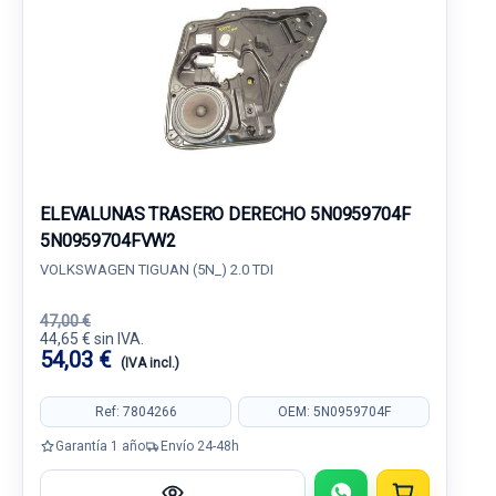
ELEVALUNAS TRASERO DERECHO 5N0959704F
5N0959704FVW2
VOLKSWAGEN TIGUAN (5N_) 2.0 TDI
47,00 €
44,65 € sin IVA.
54,03 €
(IVA incl.)
Ref: 7804266
OEM: 5N0959704F
Garantía 1 año
Envío 24-48h