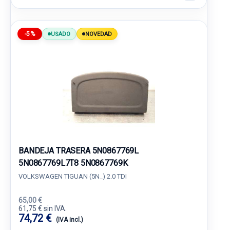
-5%
USADO
NOVEDAD
BANDEJA TRASERA 5N0867769L
5N0867769L7T8 5N0867769K
VOLKSWAGEN TIGUAN (5N_) 2.0 TDI
65,00 €
61,75 € sin IVA.
74,72 €
(IVA incl.)