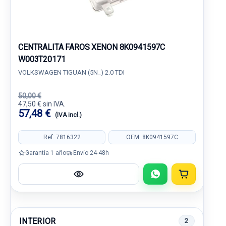
CENTRALITA FAROS XENON 8K0941597C
W003T20171
VOLKSWAGEN TIGUAN (5N_) 2.0 TDI
50,00 €
47,50 € sin IVA.
57,48 €
(IVA incl.)
Ref: 7816322
OEM: 8K0941597C
Garantía 1 año
Envío 24-48h
INTERIOR
2