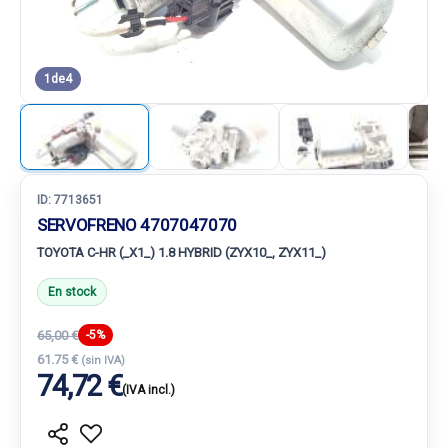
1
de
4
ID:
7713651
SERVOFRENO 4707047070
TOYOTA C-HR (_X1_) 1.8 HYBRID (ZYX10_, ZYX11_)
En stock
65,00 €
-5%
61.75 €
(sin IVA)
74,72 €
(IVA incl.)