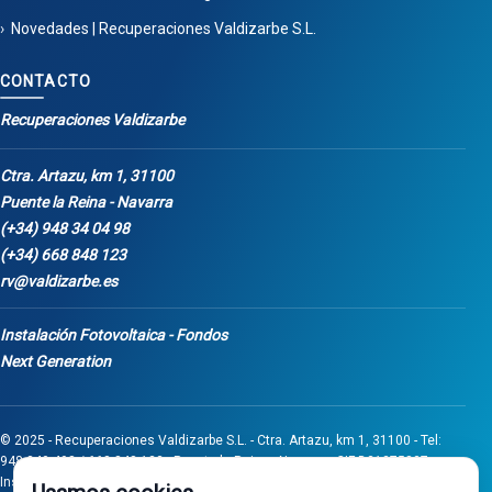
Novedades | Recuperaciones Valdizarbe S.L.
CONTACTO
Recuperaciones Valdizarbe
Ctra. Artazu, km 1, 31100
Puente la Reina - Navarra
(+34) 948 34 04 98
(+34) 668 848 123
rv@valdizarbe.es
Instalación Fotovoltaica - Fondos
Next Generation
© 2025 - Recuperaciones Valdizarbe S.L. - Ctra. Artazu, km 1, 31100 - Tel:
948 340 498 / 668 848 123 - Puente la Reina - Navarra - CIF B31275837.
Inscrita en el Registro Mercantil de Navarra, Tomo 32, Folio 75, Hoja 525.