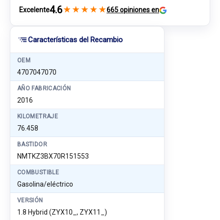
4.6
★
★
★
★
★
Excelente
665 opiniones en
Características del Recambio
OEM
4707047070
AÑO FABRICACIÓN
2016
KILOMETRAJE
76.458
BASTIDOR
NMTKZ3BX70R151553
COMBUSTIBLE
Gasolina/eléctrico
VERSIÓN
1.8 Hybrid (ZYX10_, ZYX11_)