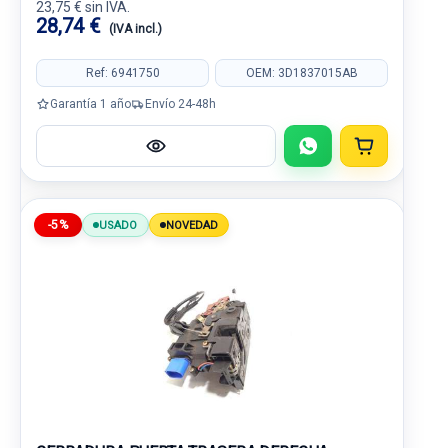
23,75 € sin IVA.
28,74 €
(IVA incl.)
Ref: 6941750
OEM: 3D1837015AB
Garantía 1 año
Envío 24-48h
-5%
USADO
NOVEDAD