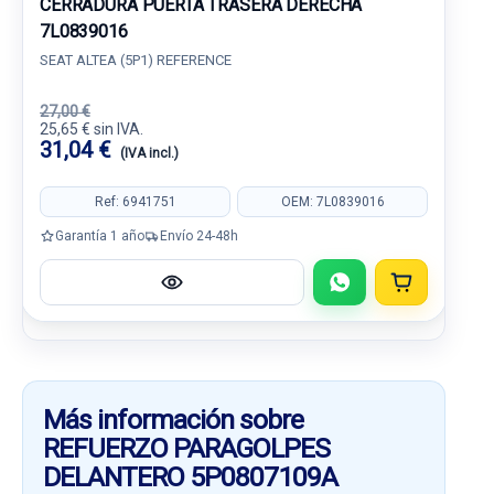
CERRADURA PUERTA TRASERA DERECHA
7L0839016
SEAT ALTEA (5P1) REFERENCE
27,00 €
25,65 € sin IVA.
31,04 €
(IVA incl.)
Ref: 6941751
OEM: 7L0839016
Garantía 1 año
Envío 24-48h
Más información sobre
REFUERZO PARAGOLPES
DELANTERO 5P0807109A