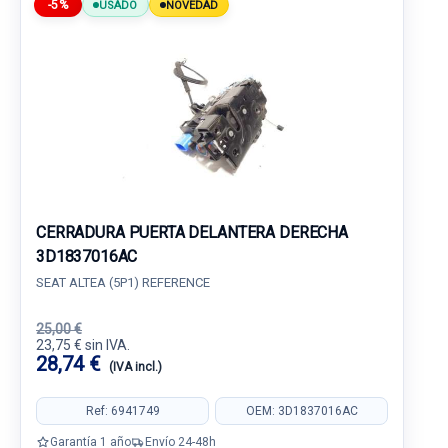
-5%
USADO
NOVEDAD
CERRADURA PUERTA DELANTERA DERECHA
3D1837016AC
SEAT ALTEA (5P1) REFERENCE
25,00 €
23,75 € sin IVA.
28,74 €
(IVA incl.)
Ref: 6941749
OEM: 3D1837016AC
Garantía 1 año
Envío 24-48h