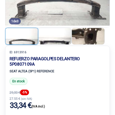
1
de
3
ID:
6913916
REFUERZO PARAGOLPES DELANTERO
5P0807109A
SEAT ALTEA (5P1) REFERENCE
En stock
29,00 €
-5%
27.55 €
(sin IVA)
33,34 €
(IVA incl.)