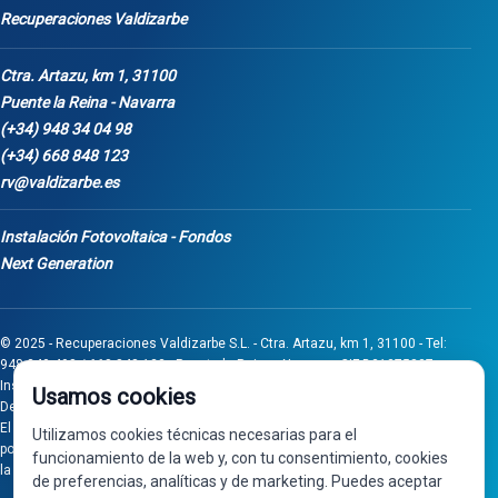
Recuperaciones Valdizarbe
Ctra. Artazu, km 1, 31100
Puente la Reina - Navarra
(+34) 948 34 04 98
(+34) 668 848 123
rv@valdizarbe.es
Instalación Fotovoltaica - Fondos
Next Generation
© 2025 - Recuperaciones Valdizarbe S.L. - Ctra. Artazu, km 1, 31100 - Tel:
948 340 498 / 668 848 123 - Puente la Reina - Navarra - CIF B31275837.
Inscrita en el Registro Mercantil de Navarra, Tomo 32, Folio 75, Hoja 525.
Usamos cookies
Desarrollado por
Seintosoft
El proyecto de inversión "0011-0558-2024-000008" ha sido subvencionado
Utilizamos cookies técnicas necesarias para el
por Gobierno de Navarra al amparo de la convocatoria de 2024 de Ayudas a
funcionamiento de la web y, con tu consentimiento, cookies
la inversión en pymes industriales
de preferencias, analíticas y de marketing. Puedes aceptar