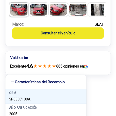
Marca:
SEAT
Consultar el vehículo
Valdizarbe
4.6
★
★
★
★
★
Excelente
665 opiniones en
Características del Recambio
OEM
5P0807109A
AÑO FABRICACIÓN
2005