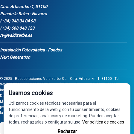
Ctra. Artazu, km 1, 31100
Puente la Reina - Navarra
(+34) 948 34 04 98
(+34) 668 848 123
rv@valdizarbe.es
Instalación Fotovoltaica - Fondos
Next Generation
© 2025 - Recuperaciones Valdizarbe S.L. - Ctra. Artazu, km 1, 31100 - Tel:
948 340 498 / 668 848 123 - Puente la Reina - Navarra - CIF B31275837.
Inscrita en el Registro Mercantil de Navarra, Tomo 32, Folio 75, Hoja 525.
Usamos cookies
Desarrollado por
Seintosoft
El proyecto de inversión "0011-0558-2024-000008" ha sido subvencionado
Utilizamos cookies técnicas necesarias para el
por Gobierno de Navarra al amparo de la convocatoria de 2024 de Ayudas a
funcionamiento de la web y, con tu consentimiento, cookies
la inversión en pymes industriales
de preferencias, analíticas y de marketing. Puedes aceptar
todas, rechazarlas o configurar su uso.
Ver política de cookies
VISA
PayPal
Rechazar