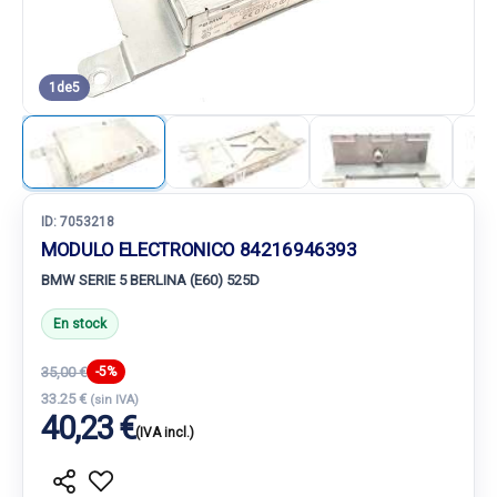
1
de
5
ID:
7053218
MODULO ELECTRONICO 84216946393
BMW SERIE 5 BERLINA (E60) 525D
En stock
35,00 €
-5%
33.25 €
(sin IVA)
40,23 €
(IVA incl.)