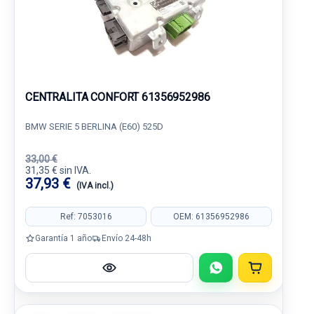
CENTRALITA CONFORT 61356952986
BMW SERIE 5 BERLINA (E60) 525D
33,00 €
31,35 € sin IVA.
37,93 €
(IVA incl.)
Ref: 7053016
OEM: 61356952986
Garantía 1 año
Envío 24-48h