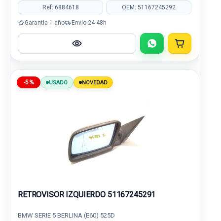
Ref: 6884618
OEM: 51167245292
Garantía 1 año
Envío 24-48h
-5%
USADO
NOVEDAD
RETROVISOR IZQUIERDO 51167245291
BMW SERIE 5 BERLINA (E60) 525D