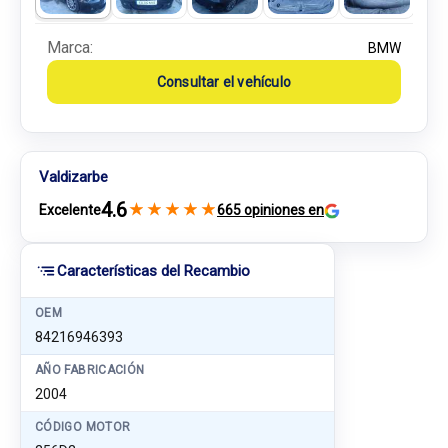
Marca:
BMW
Consultar el vehículo
Valdizarbe
4.6
★
★
★
★
★
Excelente
665 opiniones en
Características del Recambio
OEM
84216946393
AÑO FABRICACIÓN
2004
CÓDIGO MOTOR