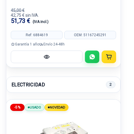
45,00 €
42,75 € sin IVA.
51,73 €
(IVA incl.)
Ref: 6884619
OEM: 51167245291
Garantía 1 año
Envío 24-48h
ELECTRICIDAD
2
-5%
USADO
NOVEDAD