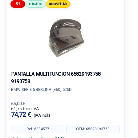
-5%
USADO
NOVEDAD
PANTALLA MULTIFUNCION 65829193758
9193758
BMW SERIE 5 BERLINA (E60) 525D
65,00 €
61,75 € sin IVA.
74,72 €
(IVA incl.)
Ref: 6884577
OEM: 65829193758