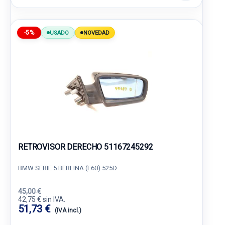
-5%
USADO
NOVEDAD
RETROVISOR DERECHO 51167245292
BMW SERIE 5 BERLINA (E60) 525D
45,00 €
42,75 € sin IVA.
51,73 €
(IVA incl.)