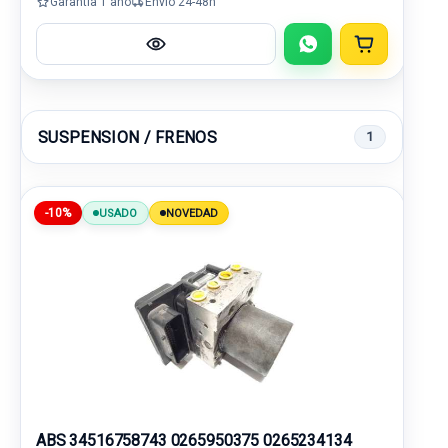
Garantía 1 año
Envío 24-48h
SUSPENSION / FRENOS
1
-10%
USADO
NOVEDAD
ABS 34516758743 0265950375 0265234134