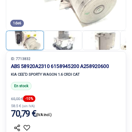
1
de
6
ID:
7713832
ABS 58920A2310 6158945200 A258920600
KIA CEE'D SPORTY WAGON 1.6 CRDI CAT
En stock
65,00 €
-10%
58.5 €
(sin IVA)
70,79 €
(IVA incl.)