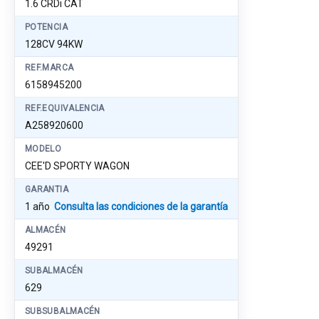
1.6 CRDi CAT
POTENCIA
128CV 94KW
REF.MARCA
6158945200
REF.EQUIVALENCIA
A258920600
MODELO
CEE'D SPORTY WAGON
GARANTIA
1 año
Consulta las condiciones de la garantía
ALMACÉN
49291
SUBALMACÉN
629
SUBSUBALMACÉN