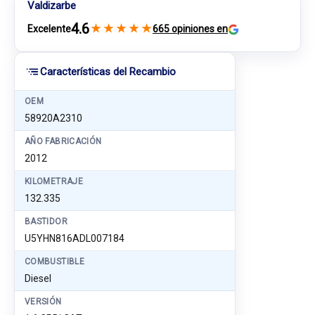
Valdizarbe
4.6
★
★
★
★
★
Excelente
665 opiniones en
Características del Recambio
OEM
58920A2310
AÑO FABRICACIÓN
2012
KILOMETRAJE
132.335
BASTIDOR
U5YHN816ADL007184
COMBUSTIBLE
Diesel
VERSIÓN