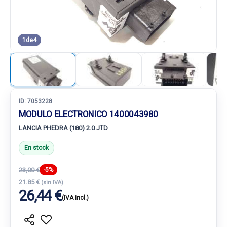
1
de
4
ID:
7053228
MODULO ELECTRONICO 1400043980
LANCIA PHEDRA (180) 2.0 JTD
En stock
23,00 €
-5%
21.85 €
(sin IVA)
26,44 €
(IVA incl.)