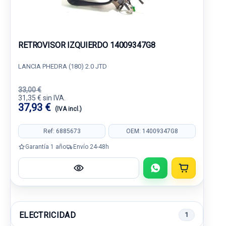
RETROVISOR IZQUIERDO 14009347G8
LANCIA PHEDRA (180) 2.0 JTD
33,00 €
31,35 € sin IVA.
37,93 €
(IVA incl.)
Ref: 6885673
OEM: 14009347G8
Garantía 1 año
Envío 24-48h
ELECTRICIDAD
1