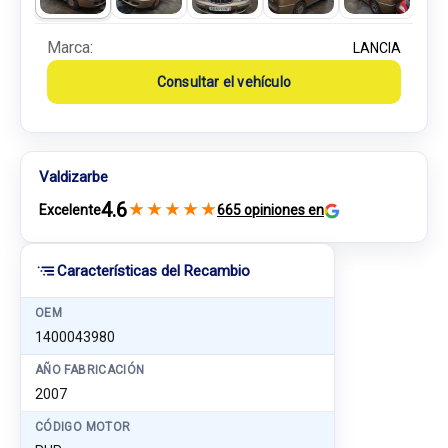
Marca:
LANCIA
Consultar el vehículo
Valdizarbe
4.6
★
★
★
★
★
Excelente
665 opiniones en
Características del Recambio
OEM
1400043980
AÑO FABRICACIÓN
2007
CÓDIGO MOTOR