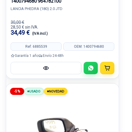
1400794680 964782100
LANCIA PHEDRA (180) 2.0 JTD
30,00 €
28,50 € sin IVA.
34,49 €
(IVA incl.)
Ref: 6885539
OEM: 1400794680
Garantía 1 año
Envío 24-48h
-5%
USADO
NOVEDAD