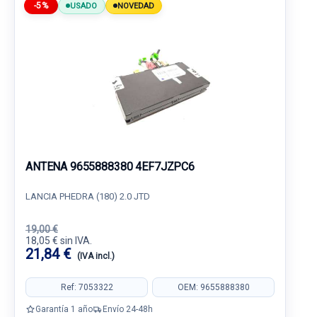
-5%
USADO
NOVEDAD
ANTENA 9655888380 4EF7JZPC6
LANCIA PHEDRA (180) 2.0 JTD
19,00 €
18,05 € sin IVA.
21,84 €
(IVA incl.)
Ref: 7053322
OEM: 9655888380
Garantía 1 año
Envío 24-48h