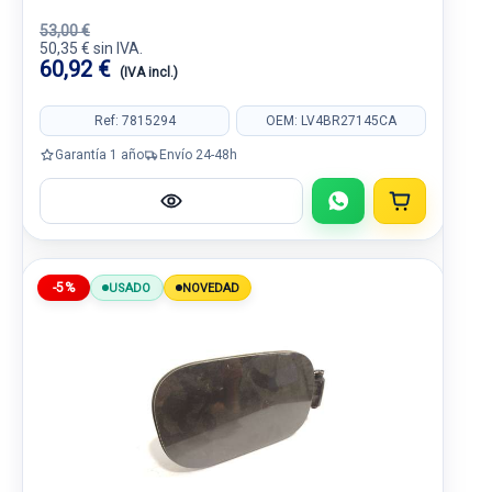
53,00 €
50,35 € sin IVA.
60,92 €
(IVA incl.)
Ref: 7815294
OEM: LV4BR27145CA
Garantía 1 año
Envío 24-48h
-5%
USADO
NOVEDAD