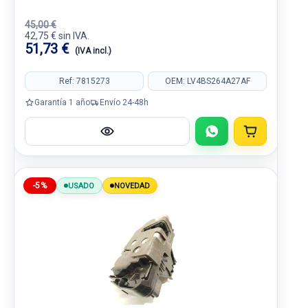
45,00 €
42,75 € sin IVA.
51,73 €
(IVA incl.)
Ref: 7815273
OEM: LV4BS264A27AF
Garantía 1 año
Envío 24-48h
-5%
USADO
NOVEDAD