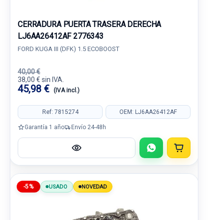
CERRADURA PUERTA TRASERA DERECHA
LJ6AA26412AF 2776343
FORD KUGA III (DFK) 1.5 ECOBOOST
40,00 €
38,00 € sin IVA.
45,98 €
(IVA incl.)
Ref: 7815274
OEM: LJ6AA26412AF
Garantía 1 año
Envío 24-48h
-5%
USADO
NOVEDAD