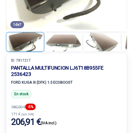
1
de
7
ID:
7817217
PANTALLA MULTIFUNCION LJ6T18B955FE
2536423
FORD KUGA III (DFK) 1.5 ECOBOOST
En stock
180,00 €
-5%
171 €
(sin IVA)
206,91 €
(IVA incl.)