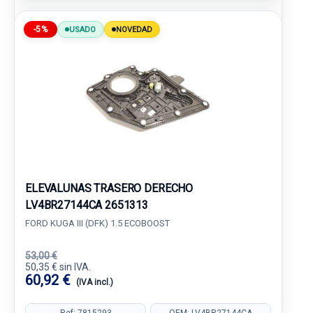
-5%
USADO
NOVEDAD
ELEVALUNAS TRASERO DERECHO
LV4BR27144CA 2651313
FORD KUGA III (DFK) 1.5 ECOBOOST
53,00 €
50,35 € sin IVA.
60,92 €
(IVA incl.)
Ref: 7815293
OEM: LV4BR27144CA