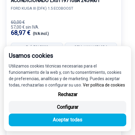
ACONDICIONADO LX6119710BA 2459801
FORD KUGA III (DFK) 1.5 ECOBOOST
60,00 €
57,00 € sin IVA.
68,97 €
(IVA incl.)
Ref: 7815283
OEM: LX6119710BA
Usamos cookies
Garantía 1 año
Envío 24-48h
Utilizamos cookies técnicas necesarias para el
funcionamiento de la web y, con tu consentimiento, cookies
de preferencias, analíticas y de marketing. Puedes aceptar
todas, rechazarlas o configurar su uso.
Ver política de cookies
Rechazar
DIRECCION / TRANSMISION
1
Configurar
Aceptar todas
-5%
USADO
NOVEDAD