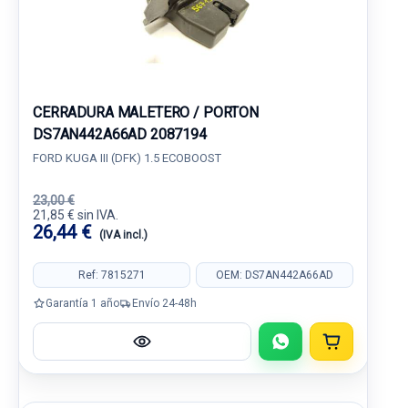
CERRADURA MALETERO / PORTON
DS7AN442A66AD 2087194
FORD KUGA III (DFK) 1.5 ECOBOOST
23,00 €
21,85 € sin IVA.
26,44 €
(IVA incl.)
Ref: 7815271
OEM: DS7AN442A66AD
Garantía 1 año
Envío 24-48h