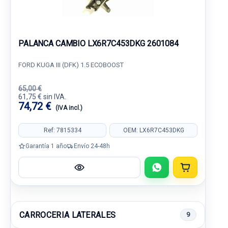
PALANCA CAMBIO LX6R7C453DKG 2601084
FORD KUGA III (DFK) 1.5 ECOBOOST
65,00 €
61,75 € sin IVA.
74,72 €
(IVA incl.)
Ref: 7815334
OEM: LX6R7C453DKG
Garantía 1 año
Envío 24-48h
CARROCERIA LATERALES
9