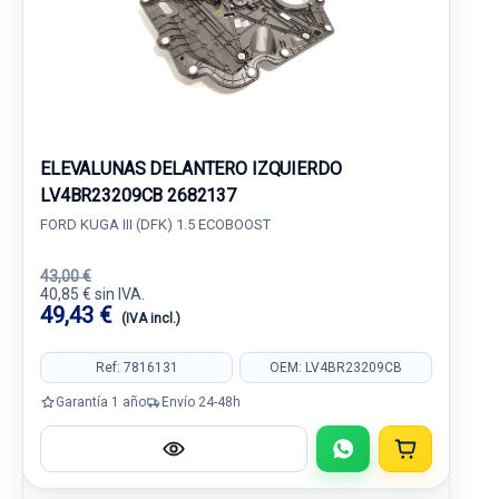
ELEVALUNAS DELANTERO IZQUIERDO
LV4BR23209CB 2682137
FORD KUGA III (DFK) 1.5 ECOBOOST
43,00 €
40,85 € sin IVA.
49,43 €
(IVA incl.)
Ref: 7816131
OEM: LV4BR23209CB
Garantía 1 año
Envío 24-48h