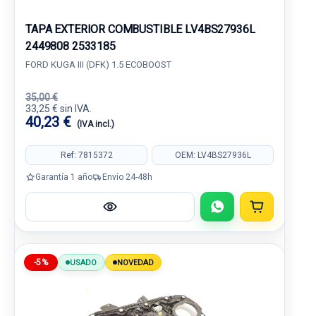
TAPA EXTERIOR COMBUSTIBLE LV4BS27936L
2449808 2533185
FORD KUGA III (DFK) 1.5 ECOBOOST
35,00 €
33,25 € sin IVA.
40,23 €
(IVA incl.)
Ref: 7815372
OEM: LV4BS27936L
Garantía 1 año
Envío 24-48h
-5%
USADO
NOVEDAD