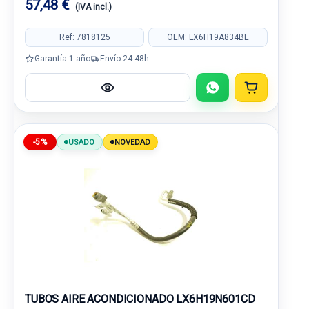
57,48 €
(IVA incl.)
Ref: 7818125
OEM: LX6H19A834BE
Garantía 1 año
Envío 24-48h
-5%
USADO
NOVEDAD
TUBOS AIRE ACONDICIONADO LX6H19N601CD