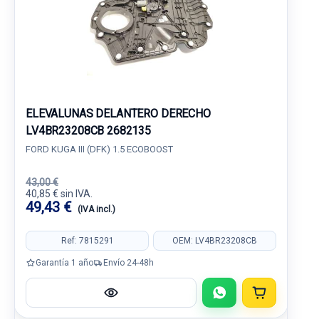
ELEVALUNAS DELANTERO DERECHO
LV4BR23208CB 2682135
FORD KUGA III (DFK) 1.5 ECOBOOST
43,00 €
40,85 € sin IVA.
49,43 €
(IVA incl.)
Ref: 7815291
OEM: LV4BR23208CB
Garantía 1 año
Envío 24-48h