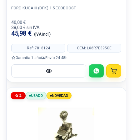
FORD KUGA III (DFK) 1.5 ECOBOOST
40,00 €
38,00 € sin IVA.
45,98 €
(IVA incl.)
Ref: 7818124
OEM: LX6R7E395GE
Garantía 1 año
Envío 24-48h
-5%
USADO
NOVEDAD