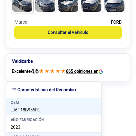
Marca:
FORD
Consultar el vehículo
Valdizarbe
4.6
★
★
★
★
★
Excelente
665 opiniones en
Características del Recambio
OEM
LJ6T18B955FE
AÑO FABRICACIÓN
2023