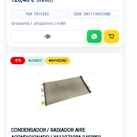
(IVA incl.)
Ref: 7815282
OEM: GN1119D629AD
Garantía 1 año
Envío 24-48h
-5%
USADO
NOVEDAD
CONDENSADOR / RADIADOR AIRE