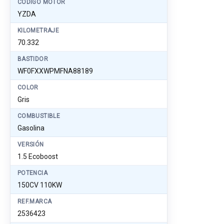
CÓDIGO MOTOR
YZDA
KILOMETRAJE
70.332
BASTIDOR
WF0FXXWPMFNA88189
COLOR
Gris
COMBUSTIBLE
Gasolina
VERSIÓN
1.5 Ecoboost
POTENCIA
150CV 110KW
REF.MARCA
2536423