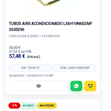
TUBOS AIRE ACONDICIONADO LX6H19N602MF
2650296
FORD KUGA III (DFK) 1.5 ECOBOOST
50,00 €
47,50 € sin IVA.
57,48 €
(IVA incl.)
Ref: 7818127
OEM: LX6H19N602MF
Garantía 1 año
Envío 24-48h
-5%
USADO
NOVEDAD