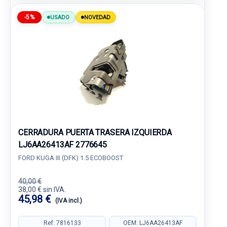
-5%
USADO
NOVEDAD
CERRADURA PUERTA TRASERA IZQUIERDA
LJ6AA26413AF 2776645
FORD KUGA III (DFK) 1.5 ECOBOOST
40,00 €
38,00 € sin IVA.
45,98 €
(IVA incl.)
Ref: 7816133
OEM: LJ6AA26413AF