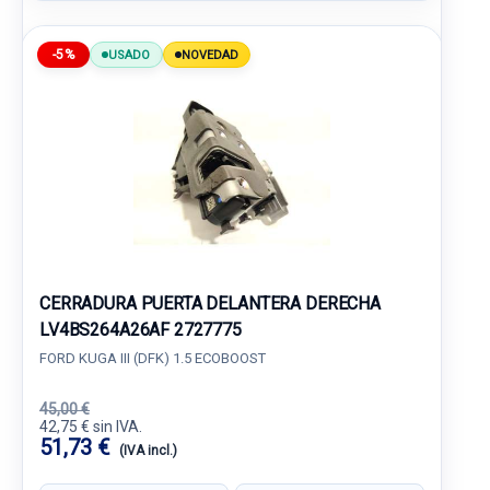
-5%
USADO
NOVEDAD
CERRADURA PUERTA DELANTERA DERECHA
LV4BS264A26AF 2727775
FORD KUGA III (DFK) 1.5 ECOBOOST
45,00 €
42,75 € sin IVA.
51,73 €
(IVA incl.)