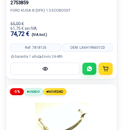
2753859
FORD KUGA III (DFK) 1.5 ECOBOOST
65,00 €
61,75 € sin IVA.
74,72 €
(IVA incl.)
Ref: 7818126
OEM: LX6H19N601CD
Garantía 1 año
Envío 24-48h
-5%
USADO
NOVEDAD