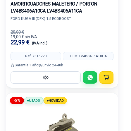
AMORTIGUADORES MALETERO / PORTON
LV4BS406A10CA LV4BS406A11CA
FORD KUGA III (DFK) 1.5 ECOBOOST
20,00 €
19,00 € sin IVA.
22,99 €
(IVA incl.)
Ref: 7815223
OEM: LV4BS406A10CA
Garantía 1 año
Envío 24-48h
-5%
USADO
NOVEDAD