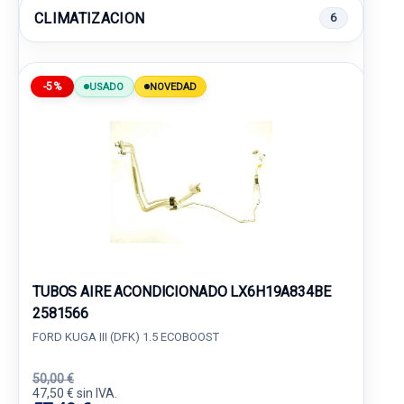
CLIMATIZACION
6
-5%
USADO
NOVEDAD
TUBOS AIRE ACONDICIONADO LX6H19A834BE
2581566
FORD KUGA III (DFK) 1.5 ECOBOOST
50,00 €
47,50 € sin IVA.