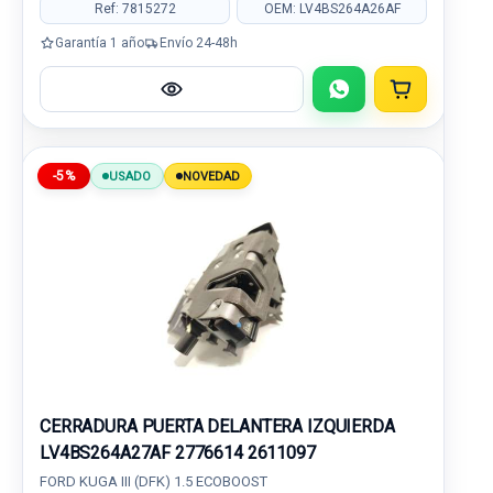
Ref: 7815272
OEM: LV4BS264A26AF
Garantía 1 año
Envío 24-48h
-5%
USADO
NOVEDAD
CERRADURA PUERTA DELANTERA IZQUIERDA
LV4BS264A27AF 2776614 2611097
FORD KUGA III (DFK) 1.5 ECOBOOST