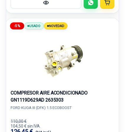
-5%
USADO
NOVEDAD
COMPRESOR AIRE ACONDICIONADO
GN1119D629AD 2635303
FORD KUGA III (DFK) 1.5 ECOBOOST
110,00 €
104,50 € sin IVA.
126,45 €