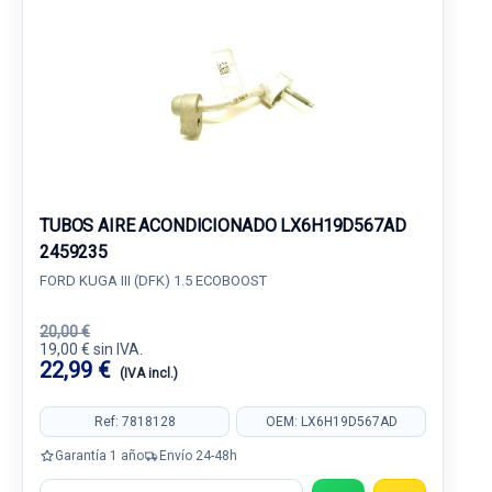
TUBOS AIRE ACONDICIONADO LX6H19D567AD
2459235
FORD KUGA III (DFK) 1.5 ECOBOOST
20,00 €
19,00 € sin IVA.
22,99 €
(IVA incl.)
Ref: 7818128
OEM: LX6H19D567AD
Garantía 1 año
Envío 24-48h