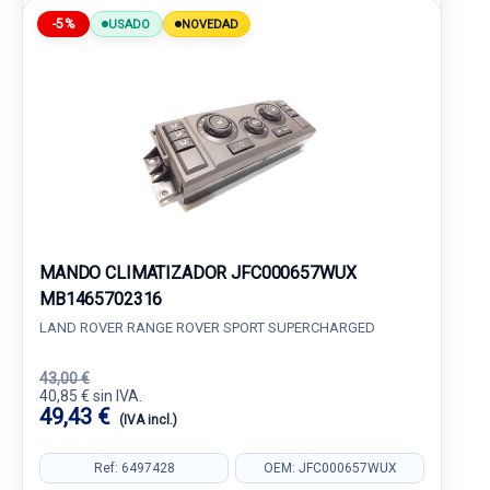
-5%
USADO
NOVEDAD
MANDO CLIMATIZADOR JFC000657WUX
MB1465702316
LAND ROVER RANGE ROVER SPORT SUPERCHARGED
43,00 €
40,85 € sin IVA.
49,43 €
(IVA incl.)
Ref: 6497428
OEM: JFC000657WUX