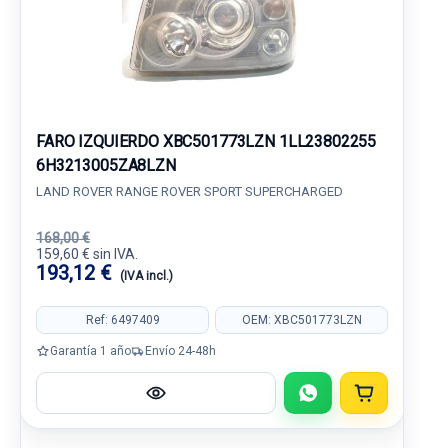
FARO IZQUIERDO XBC501773LZN 1LL23802255
6H3213005ZA8LZN
LAND ROVER RANGE ROVER SPORT SUPERCHARGED
168,00 €
159,60 € sin IVA.
193,12 €
(IVA incl.)
Ref: 6497409
OEM: XBC501773LZN
Garantía 1 año
Envío 24-48h