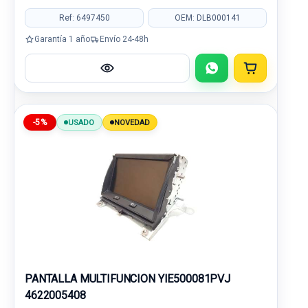
Ref: 6497450
OEM: DLB000141
Garantía 1 año
Envío 24-48h
-5%
USADO
NOVEDAD
PANTALLA MULTIFUNCION YIE500081PVJ
4622005408