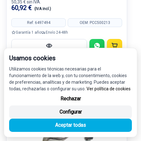
50,35 € sin IVA.
60,92 €
(IVA incl.)
Ref: 6497494
OEM: PCC500213
Garantía 1 año
Envío 24-48h
Usamos cookies
Utilizamos cookies técnicas necesarias para el
SUSPENSION / FRENOS
5
funcionamiento de la web y, con tu consentimiento, cookies
de preferencias, analíticas y de marketing. Puedes aceptar
todas, rechazarlas o configurar su uso.
Ver política de cookies
Rechazar
-5%
USADO
NOVEDAD
Configurar
Aceptar todas