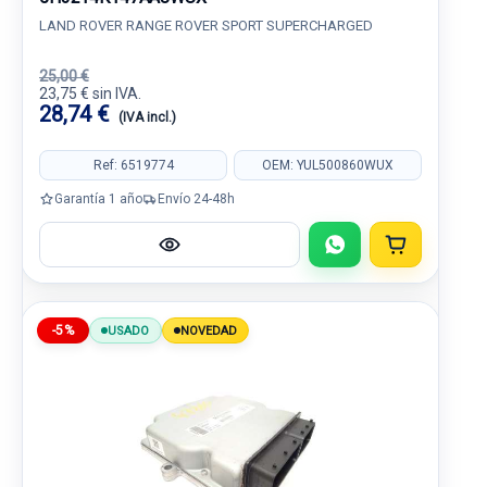
LAND ROVER RANGE ROVER SPORT SUPERCHARGED
25,00 €
23,75 € sin IVA.
28,74 €
(IVA incl.)
Ref: 6519774
OEM: YUL500860WUX
Garantía 1 año
Envío 24-48h
-5%
USADO
NOVEDAD