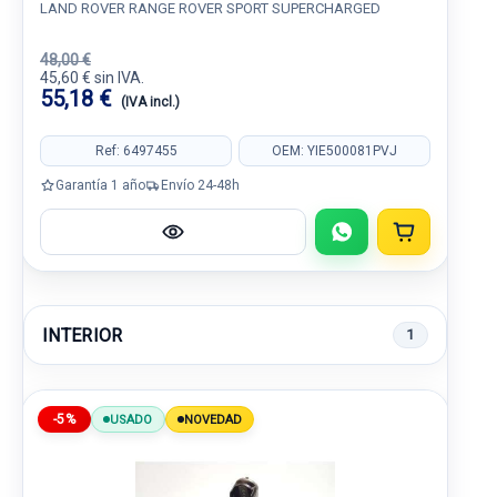
LAND ROVER RANGE ROVER SPORT SUPERCHARGED
48,00 €
45,60 € sin IVA.
55,18 €
(IVA incl.)
Ref: 6497455
OEM: YIE500081PVJ
Garantía 1 año
Envío 24-48h
INTERIOR
1
-5%
USADO
NOVEDAD