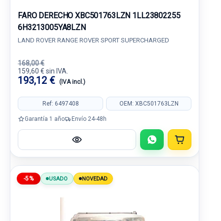
FARO DERECHO XBC501763LZN 1LL23802255
6H3213005YA8LZN
LAND ROVER RANGE ROVER SPORT SUPERCHARGED
168,00 €
159,60 € sin IVA.
193,12 €
(IVA incl.)
Ref: 6497408
OEM: XBC501763LZN
Garantía 1 año
Envío 24-48h
-5%
USADO
NOVEDAD