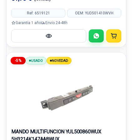
Ref: 6519121
OEM: YUD501410WVH
Garantía 1 año
Envío 24-48h
-5%
USADO
NOVEDAD
MANDO MULTIFUNCION YUL500860WUX
5H3214K147AA8WUX