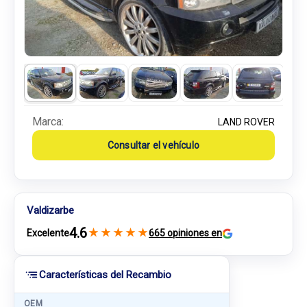
Marca:
LAND ROVER
Consultar el vehículo
Valdizarbe
4.6
★
★
★
★
★
Excelente
665 opiniones en
Características del Recambio
OEM