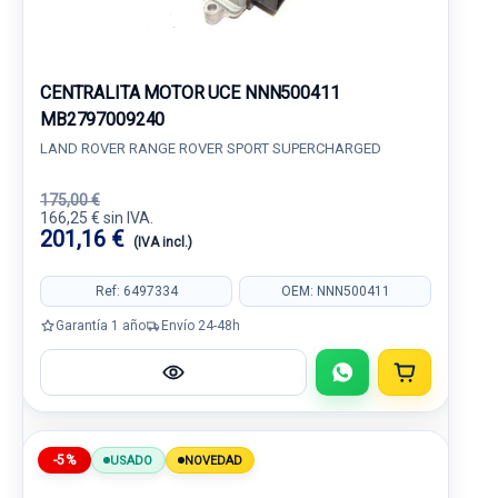
CENTRALITA MOTOR UCE NNN500411
MB2797009240
LAND ROVER RANGE ROVER SPORT SUPERCHARGED
175,00 €
166,25 € sin IVA.
201,16 €
(IVA incl.)
Ref: 6497334
OEM: NNN500411
Garantía 1 año
Envío 24-48h
-5%
USADO
NOVEDAD