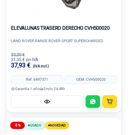
ELEVALUNAS TRASERO DERECHO CVH500020
LAND ROVER RANGE ROVER SPORT SUPERCHARGED
33,00 €
31,35 € sin IVA.
37,93 €
(IVA incl.)
Ref: 6497371
OEM: CVH500020
Garantía 1 año
Envío 24-48h
-5%
USADO
NOVEDAD