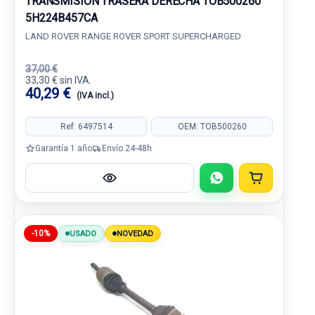
TRANSMISION TRASERA DERECHA TOB500260
5H224B457CA
LAND ROVER RANGE ROVER SPORT SUPERCHARGED
37,00 €
33,30 € sin IVA.
40,29 €
(IVA incl.)
Ref: 6497514
OEM: TOB500260
Garantía 1 año
Envío 24-48h
-10%
USADO
NOVEDAD