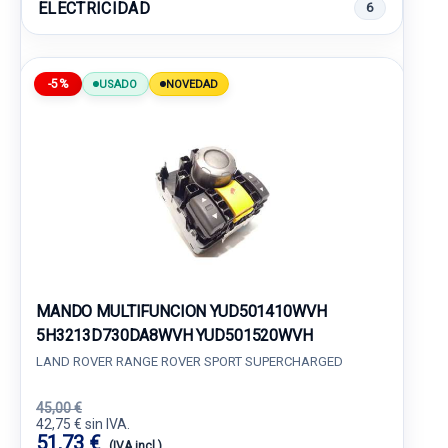
ELECTRICIDAD
6
-5%
USADO
NOVEDAD
MANDO MULTIFUNCION YUD501410WVH
5H3213D730DA8WVH YUD501520WVH
LAND ROVER RANGE ROVER SPORT SUPERCHARGED
45,00 €
42,75 € sin IVA.
51,73 €
(IVA incl.)