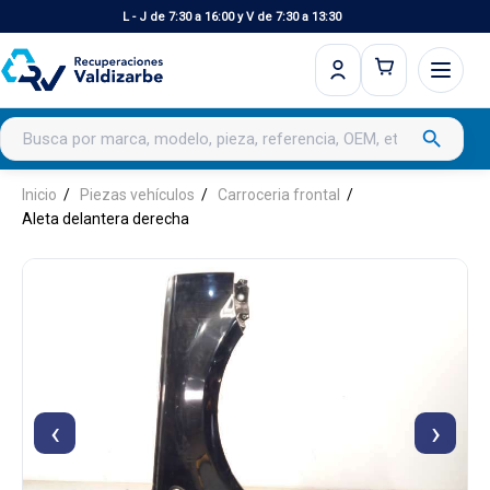
L - J de 7:30 a 16:00 y V de 7:30 a 13:30
Buscar productos
search
Inicio
Piezas vehículos
Carroceria frontal
Aleta delantera derecha
‹
›