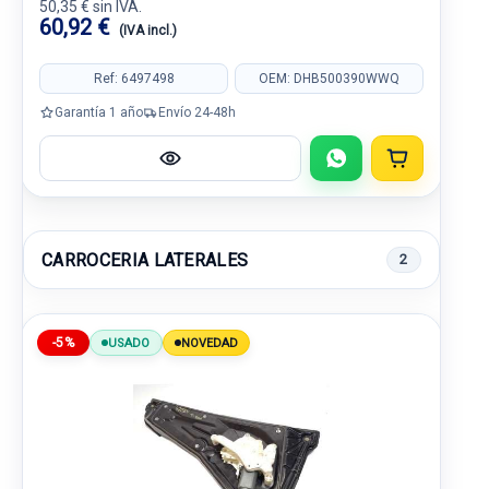
50,35 € sin IVA.
60,92 €
(IVA incl.)
Ref: 6497498
OEM: DHB500390WWQ
Garantía 1 año
Envío 24-48h
CARROCERIA LATERALES
2
-5%
USADO
NOVEDAD