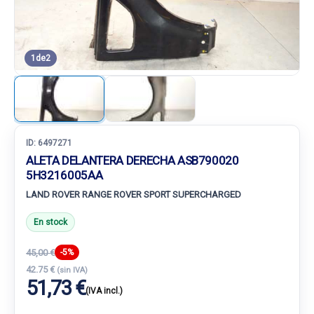
1
de
2
ID:
6497271
ALETA DELANTERA DERECHA ASB790020
5H3216005AA
LAND ROVER RANGE ROVER SPORT SUPERCHARGED
En stock
45,00 €
-5%
42.75 €
(sin IVA)
51,73 €
(IVA incl.)