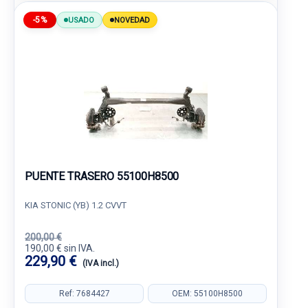
-5%
USADO
NOVEDAD
PUENTE TRASERO 55100H8500
KIA STONIC (YB) 1.2 CVVT
200,00 €
190,00 € sin IVA.
229,90 €
(IVA incl.)
Ref: 7684427
OEM: 55100H8500