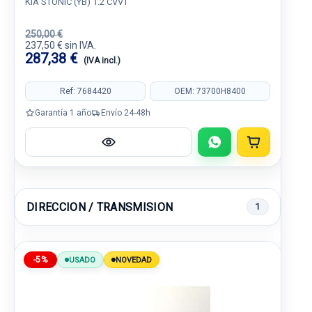
KIA STONIC (YB) 1.2 CVVT
250,00 €
237,50 € sin IVA.
287,38 €
(IVA incl.)
Ref: 7684420
OEM: 73700H8400
Garantía 1 año
Envío 24-48h
DIRECCION / TRANSMISION
1
-5%
USADO
NOVEDAD