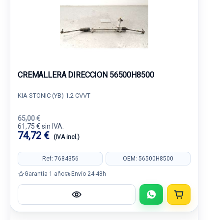
CREMALLERA DIRECCION 56500H8500
KIA STONIC (YB) 1.2 CVVT
65,00 €
61,75 € sin IVA.
74,72 €
(IVA incl.)
Ref: 7684356
OEM: 56500H8500
Garantía 1 año
Envío 24-48h