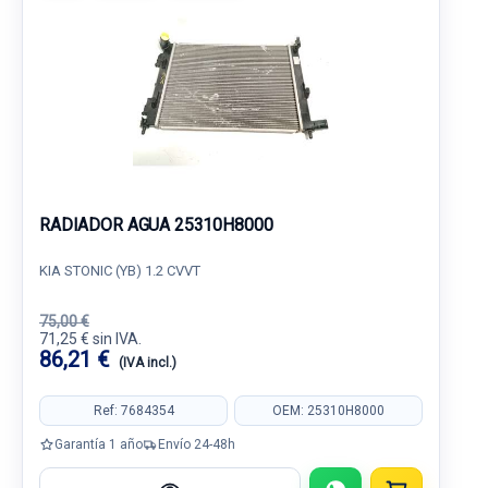
RADIADOR AGUA 25310H8000
KIA STONIC (YB) 1.2 CVVT
75,00 €
71,25 € sin IVA.
86,21 €
(IVA incl.)
Ref: 7684354
OEM: 25310H8000
Garantía 1 año
Envío 24-48h