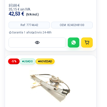
37,00 €
35,15 € sin IVA.
42,53 €
(IVA incl.)
Ref: 7774642
OEM: 82402H8100
Garantía 1 año
Envío 24-48h
-5%
USADO
NOVEDAD