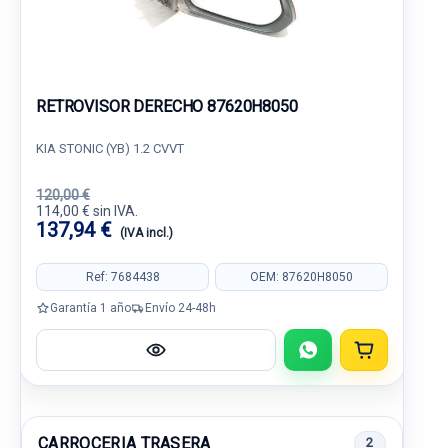
RETROVISOR DERECHO 87620H8050
KIA STONIC (YB) 1.2 CVVT
120,00 €
114,00 € sin IVA.
137,94 €
(IVA incl.)
Ref: 7684438
OEM: 87620H8050
Garantía 1 año
Envío 24-48h
CARROCERIA TRASERA
2