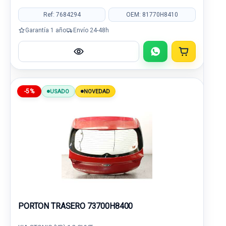
Ref: 7684294
OEM: 81770H8410
Garantía 1 año
Envío 24-48h
-5%
USADO
NOVEDAD
PORTON TRASERO 73700H8400