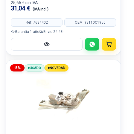
25,65 € sin IVA.
31,04 €
(IVA incl.)
Ref: 7684402
OEM: 98110C1950
Garantía 1 año
Envío 24-48h
-5%
USADO
NOVEDAD