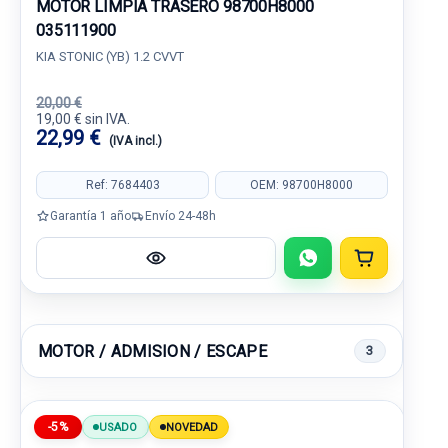
MOTOR LIMPIA TRASERO 98700H8000
035111900
KIA STONIC (YB) 1.2 CVVT
20,00 €
19,00 € sin IVA.
22,99 €
(IVA incl.)
Ref: 7684403
OEM: 98700H8000
Garantía 1 año
Envío 24-48h
MOTOR / ADMISION / ESCAPE
3
-5%
USADO
NOVEDAD