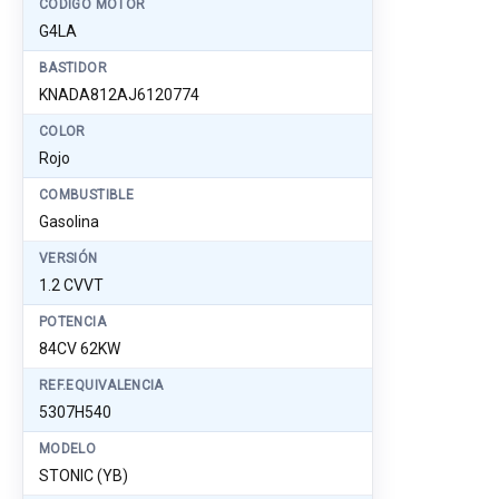
CÓDIGO MOTOR
G4LA
BASTIDOR
KNADA812AJ6120774
COLOR
Rojo
COMBUSTIBLE
Gasolina
VERSIÓN
1.2 CVVT
POTENCIA
84CV 62KW
REF.EQUIVALENCIA
5307H540
MODELO
STONIC (YB)