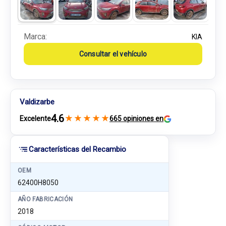
Marca:
KIA
Consultar el vehículo
Valdizarbe
4.6
★
★
★
★
★
Excelente
665 opiniones en
Características del Recambio
OEM
62400H8050
AÑO FABRICACIÓN
2018