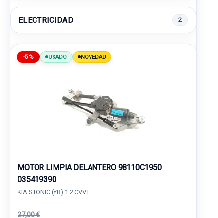
ELECTRICIDAD
2
-5%
USADO
NOVEDAD
MOTOR LIMPIA DELANTERO 98110C1950
035419390
KIA STONIC (YB) 1.2 CVVT
27,00 €