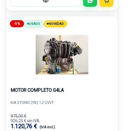
-5%
USADO
NOVEDAD
MOTOR COMPLETO G4LA
KIA STONIC (YB) 1.2 CVVT
975,00 €
926,25 € sin IVA.
1.120,76 €
(IVA incl.)