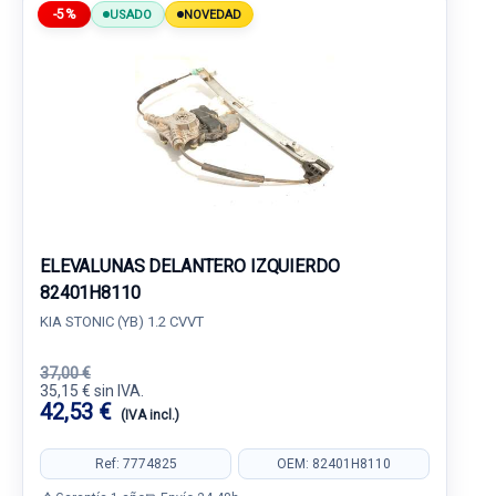
-5%
USADO
NOVEDAD
ELEVALUNAS DELANTERO IZQUIERDO
82401H8110
KIA STONIC (YB) 1.2 CVVT
37,00 €
35,15 € sin IVA.
42,53 €
(IVA incl.)
Ref: 7774825
OEM: 82401H8110