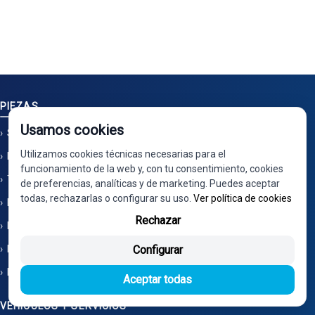
PIEZAS
Usamos cookies
Solicitud de piezas
Utilizamos cookies técnicas necesarias para el
Limpieza por ultrasonidos
funcionamiento de la web y, con tu consentimiento, cookies
También nos encontrarás en Ecoparts
de preferencias, analíticas y de marketing. Puedes aceptar
todas, rechazarlas o configurar su uso.
Ver política de cookies
No vendemos en Wallapop - No tenemos tienda
Rechazar
Instrucciones montaje e instalación
Marcas
Configurar
Referencias OEM
Aceptar todas
VEHÍCULOS Y SERVICIOS