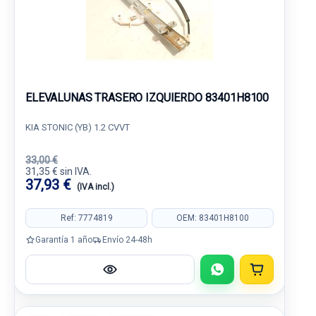
ELEVALUNAS TRASERO IZQUIERDO 83401H8100
KIA STONIC (YB) 1.2 CVVT
33,00 €
31,35 € sin IVA.
37,93 €
(IVA incl.)
Ref: 7774819
OEM: 83401H8100
Garantía 1 año
Envío 24-48h