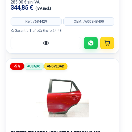
285,00 € sin IVA.
344,85 €
(IVA incl.)
Ref: 7684429
OEM: 76003H8400
Garantía 1 año
Envío 24-48h
-5%
USADO
NOVEDAD