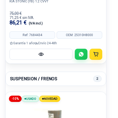
KIA STONIC (YB) 1.2 CVVT
75,00 €
71,25 € sin IVA.
86,21 €
(IVA incl.)
Ref: 7684434
OEM: 25310H8000
Garantía 1 año
Envío 24-48h
SUSPENSION / FRENOS
2
-10%
USADO
NOVEDAD