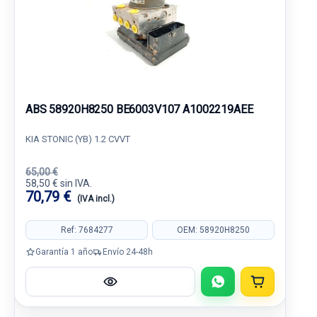
ABS 58920H8250 BE6003V107 A1002219AEE
KIA STONIC (YB) 1.2 CVVT
65,00 €
58,50 € sin IVA.
70,79 €
(IVA incl.)
Ref: 7684277
OEM: 58920H8250
Garantía 1 año
Envío 24-48h