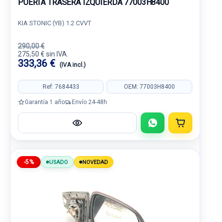
PUERTA TRASERA IZQUIERDA 77003H8400
KIA STONIC (YB) 1.2 CVVT
290,00 €
275,50 € sin IVA.
333,36 €
(IVA incl.)
Ref: 7684433
OEM: 77003H8400
Garantía 1 año
Envío 24-48h
-5%
USADO
NOVEDAD