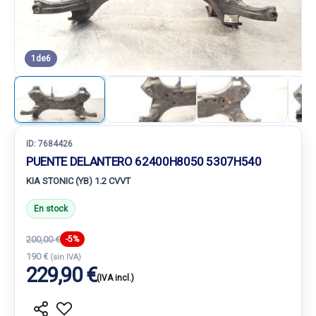
1
de
6
ID:
7684426
PUENTE DELANTERO 62400H8050 5307H540
KIA STONIC (YB) 1.2 CVVT
En stock
200,00 €
-5%
190 €
(sin IVA)
229,90 €
(IVA incl.)