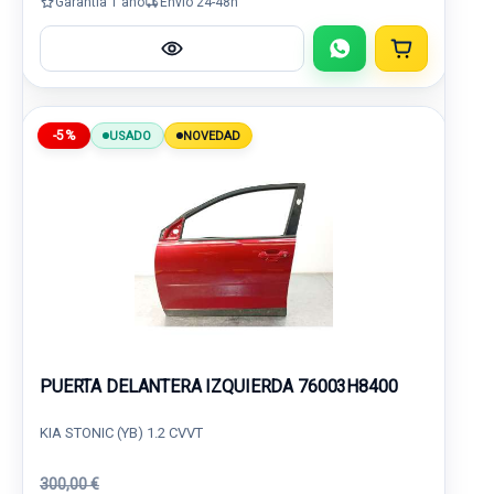
Garantía 1 año
Envío 24-48h
-5%
USADO
NOVEDAD
PUERTA DELANTERA IZQUIERDA 76003H8400
KIA STONIC (YB) 1.2 CVVT
300,00 €