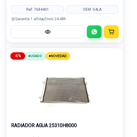
Ref: 7684401
OEM: G4LA
Garantía 1 año
Envío 24-48h
-5%
USADO
NOVEDAD
RADIADOR AGUA 25310H8000