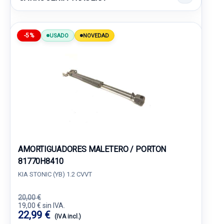
-5%
USADO
NOVEDAD
AMORTIGUADORES MALETERO / PORTON
81770H8410
KIA STONIC (YB) 1.2 CVVT
20,00 €
19,00 € sin IVA.
22,99 €
(IVA incl.)