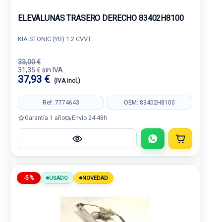
ELEVALUNAS TRASERO DERECHO 83402H8100
KIA STONIC (YB) 1.2 CVVT
33,00 €
31,35 € sin IVA.
37,93 €
(IVA incl.)
Ref: 7774643
OEM: 83402H8100
Garantía 1 año
Envío 24-48h
-5%
USADO
NOVEDAD