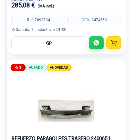
285,08 €
(IVA incl.)
Ref: 7893734
OEM: 2474559
Garantía 1 año
Envío 24-48h
-5%
USADO
NOVEDAD
REFUERZO PARAGOLPES TRASERO 2400651