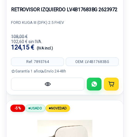
RETROVISOR IZQUIERDO LV4B17683BG 2623972
FORD KUGA III (DFK) 2.5 FHEV
108,00 €
102,60 € sin IVA.
124,15 €
(IVA incl.)
Ref: 7893764
OEM: LV4B17683BG
Garantía 1 año
Envío 24-48h
-5%
USADO
NOVEDAD