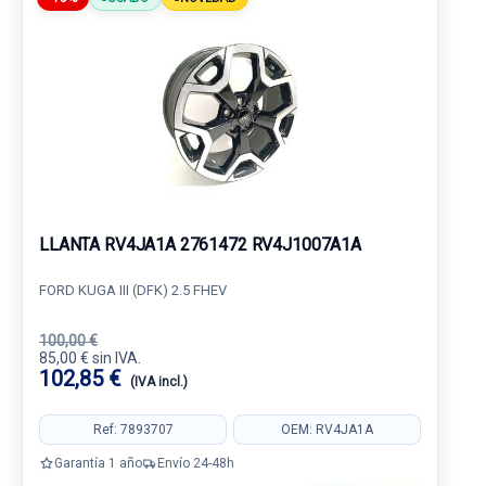
LLANTA RV4JA1A 2761472 RV4J1007A1A
FORD KUGA III (DFK) 2.5 FHEV
100,00 €
85,00 € sin IVA.
102,85 €
(IVA incl.)
Ref: 7893707
OEM: RV4JA1A
Garantía 1 año
Envío 24-48h