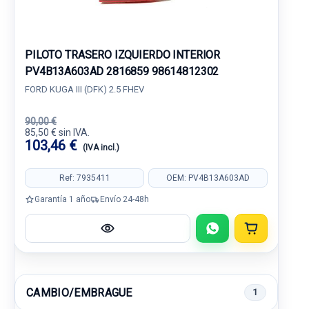
PILOTO TRASERO IZQUIERDO INTERIOR
PV4B13A603AD 2816859 98614812302
FORD KUGA III (DFK) 2.5 FHEV
90,00 €
85,50 € sin IVA.
103,46 €
(IVA incl.)
Ref: 7935411
OEM: PV4B13A603AD
Garantía 1 año
Envío 24-48h
CAMBIO/EMBRAGUE
1