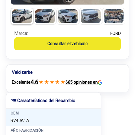
Marca:
FORD
Consultar el vehículo
Valdizarbe
4.6
★
★
★
★
★
Excelente
665 opiniones en
Características del Recambio
OEM
RV4JA1A
AÑO FABRICACIÓN