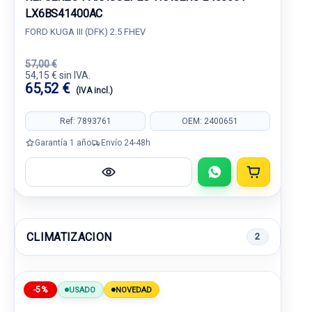
LX6BS41400AC
FORD KUGA III (DFK) 2.5 FHEV
57,00 €
54,15 € sin IVA.
65,52 €
(IVA incl.)
Ref: 7893761
OEM: 2400651
Garantía 1 año
Envío 24-48h
CLIMATIZACION
2
-5%
USADO
NOVEDAD