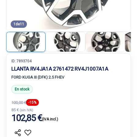
1
de
11
ID:
7893704
LLANTA RV4JA1A 2761472 RV4J1007A1A
FORD KUGA III (DFK) 2.5 FHEV
En stock
100,00 €
-15%
85 €
(sin IVA)
102,85 €
(IVA incl.)