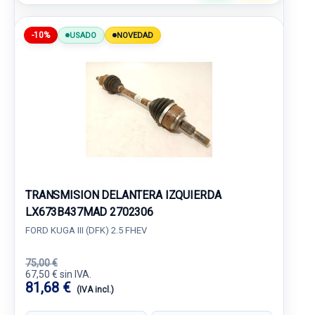
-10%
USADO
NOVEDAD
TRANSMISION DELANTERA IZQUIERDA
LX673B437MAD 2702306
FORD KUGA III (DFK) 2.5 FHEV
75,00 €
67,50 € sin IVA.
81,68 €
(IVA incl.)