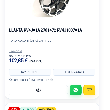
LLANTA RV4JA1A 2761472 RV4J1007A1A
FORD KUGA III (DFK) 2.5 FHEV
100,00 €
85,00 € sin IVA.
102,85 €
(IVA incl.)
Ref: 7893706
OEM: RV4JA1A
Garantía 1 año
Envío 24-48h
-15%
USADO
NOVEDAD