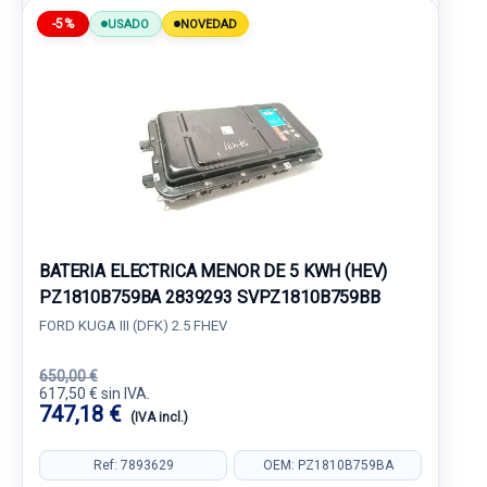
-5%
USADO
NOVEDAD
BATERIA ELECTRICA MENOR DE 5 KWH (HEV)
PZ1810B759BA 2839293 SVPZ1810B759BB
FORD KUGA III (DFK) 2.5 FHEV
650,00 €
617,50 € sin IVA.
747,18 €
(IVA incl.)
Ref: 7893629
OEM: PZ1810B759BA