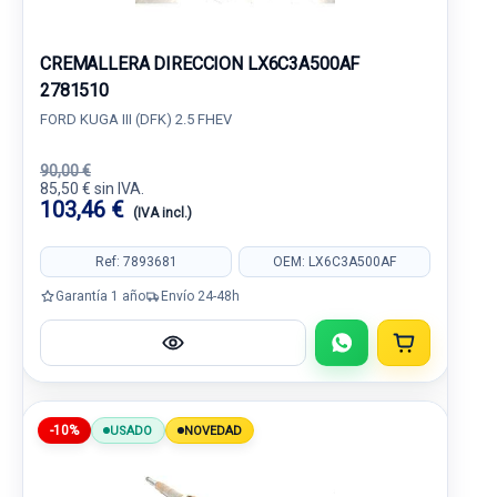
CREMALLERA DIRECCION LX6C3A500AF
2781510
FORD KUGA III (DFK) 2.5 FHEV
90,00 €
85,50 € sin IVA.
103,46 €
(IVA incl.)
Ref: 7893681
OEM: LX6C3A500AF
Garantía 1 año
Envío 24-48h
-10%
USADO
NOVEDAD