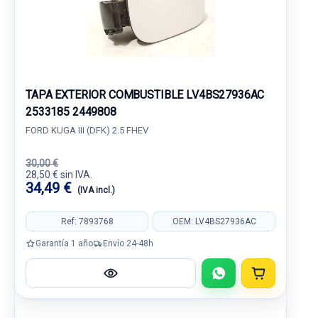
TAPA EXTERIOR COMBUSTIBLE LV4BS27936AC
2533185 2449808
FORD KUGA III (DFK) 2.5 FHEV
30,00 €
28,50 € sin IVA.
34,49 €
(IVA incl.)
Ref: 7893768
OEM: LV4BS27936AC
Garantía 1 año
Envío 24-48h