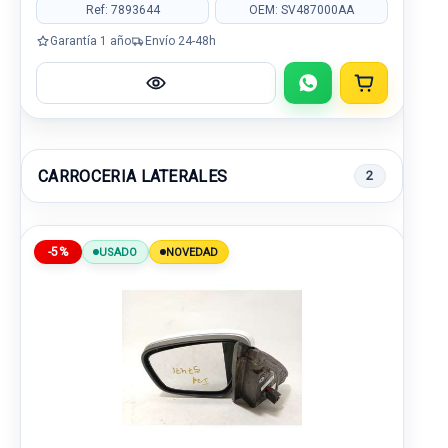
Ref: 7893644
OEM: SV487000AA
Garantía 1 año
Envío 24-48h
CARROCERIA LATERALES
2
-5%
USADO
NOVEDAD