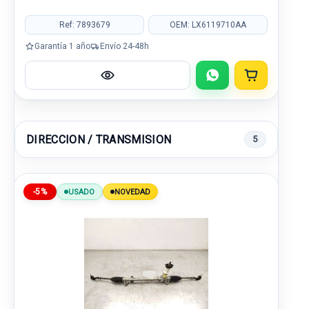
Ref: 7893679
OEM: LX6119710AA
Garantía 1 año
Envío 24-48h
DIRECCION / TRANSMISION
5
-5%
USADO
NOVEDAD