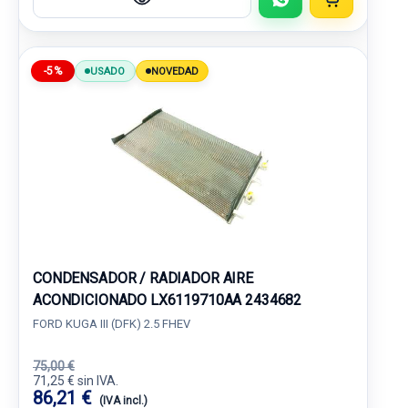
-5%
USADO
NOVEDAD
CONDENSADOR / RADIADOR AIRE
ACONDICIONADO LX6119710AA 2434682
FORD KUGA III (DFK) 2.5 FHEV
75,00 €
71,25 € sin IVA.
86,21 €
(IVA incl.)