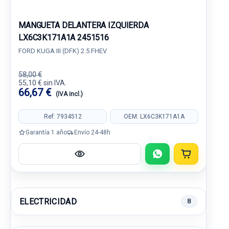
MANGUETA DELANTERA IZQUIERDA
LX6C3K171A1A 2451516
FORD KUGA III (DFK) 2.5 FHEV
58,00 €
55,10 € sin IVA.
66,67 €
(IVA incl.)
Ref: 7934512
OEM: LX6C3K171A1A
Garantía 1 año
Envío 24-48h
ELECTRICIDAD
8