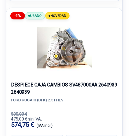
-5%
USADO
NOVEDAD
DESPIECE CAJA CAMBIOS SV487000AA 2640939
2640939
FORD KUGA III (DFK) 2.5 FHEV
500,00 €
475,00 € sin IVA.
574,75 €
(IVA incl.)