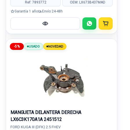
Ref: 7893772
OEM: LX673B437MAD
Garantía 1 año
Envío 24-48h
-5%
USADO
NOVEDAD
MANGUETA DELANTERA DERECHA
LX6C3K170A1A 2451512
FORD KUGA III (DFK) 2.5 FHEV