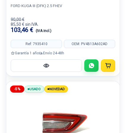
FORD KUGA III (DFK) 2.5 FHEV
90,00 €
85,50 € sin IVA.
103,46 €
(IVA incl.)
Ref: 7935410
OEM: PV4B13A602AD
Garantía 1 año
Envío 24-48h
-5%
USADO
NOVEDAD