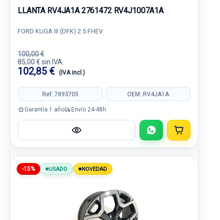
LLANTA RV4JA1A 2761472 RV4J1007A1A
FORD KUGA III (DFK) 2.5 FHEV
100,00 €
85,00 € sin IVA.
102,85 €
(IVA incl.)
Ref: 7893705
OEM: RV4JA1A
Garantía 1 año
Envío 24-48h
-15%
USADO
NOVEDAD