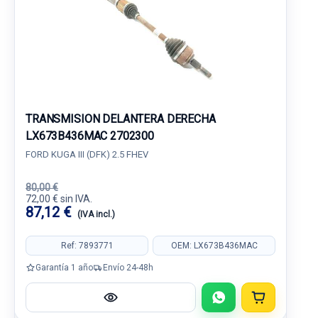
TRANSMISION DELANTERA DERECHA
LX673B436MAC 2702300
FORD KUGA III (DFK) 2.5 FHEV
80,00 €
72,00 € sin IVA.
87,12 €
(IVA incl.)
Ref: 7893771
OEM: LX673B436MAC
Garantía 1 año
Envío 24-48h