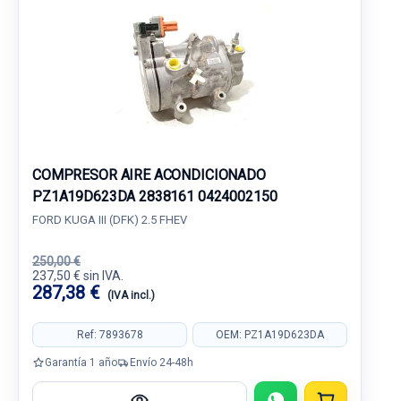
COMPRESOR AIRE ACONDICIONADO
PZ1A19D623DA 2838161 0424002150
FORD KUGA III (DFK) 2.5 FHEV
250,00 €
237,50 € sin IVA.
287,38 €
(IVA incl.)
Ref: 7893678
OEM: PZ1A19D623DA
Garantía 1 año
Envío 24-48h