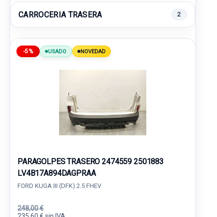
CARROCERIA TRASERA
2
-5%
USADO
NOVEDAD
PARAGOLPES TRASERO 2474559 2501883
LV4B17A894DAGPRAA
FORD KUGA III (DFK) 2.5 FHEV
248,00 €
235,60 € sin IVA.