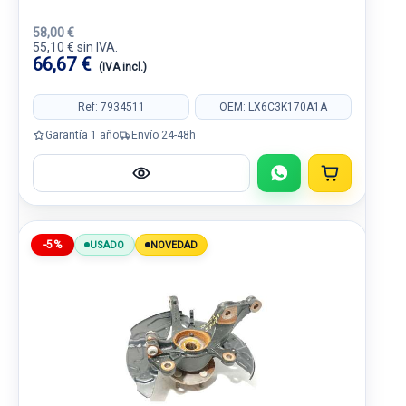
58,00 €
55,10 € sin IVA.
66,67 €
(IVA incl.)
Ref: 7934511
OEM: LX6C3K170A1A
Garantía 1 año
Envío 24-48h
-5%
USADO
NOVEDAD