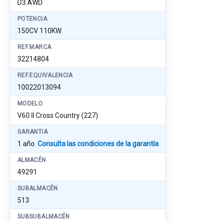
D3 AWD
POTENCIA
150CV 110KW
REF.MARCA
32214804
REF.EQUIVALENCIA
10022013094
MODELO
V60 II Cross Country (227)
GARANTIA
1 año
Consulta las condiciones de la garantía
ALMACÉN
49291
SUBALMACÉN
513
SUBSUBALMACÉN