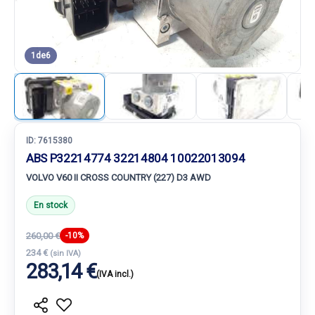
1
de
6
ID:
7615380
ABS P32214774 32214804 10022013094
VOLVO V60 II CROSS COUNTRY (227) D3 AWD
En stock
260,00 €
-10%
234 €
(sin IVA)
283,14 €
(IVA incl.)