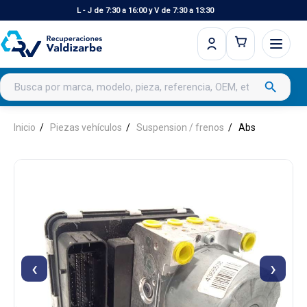
L - J de 7:30 a 16:00 y V de 7:30 a 13:30
Buscar productos
search
Inicio
Piezas vehículos
Suspension / frenos
Abs
‹
›