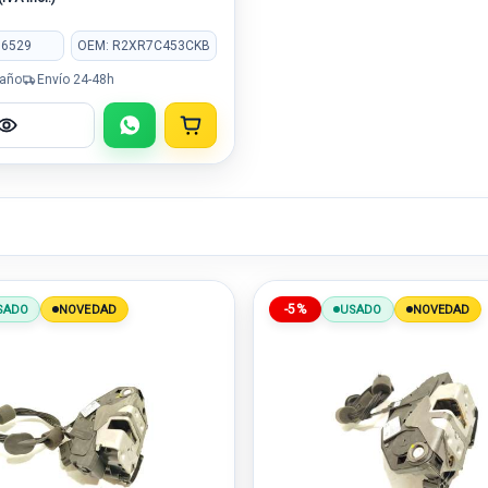
36529
OEM: R2XR7C453CKB
 año
Envío 24-48h
-5%
SADO
NOVEDAD
USADO
NOVEDAD