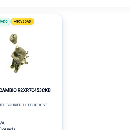
SADO
NOVEDAD
CAMBIO R2XR7C453CKB
EO COURIER 1.0 ECOBOOST
IVA.
(IVA incl.)