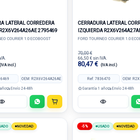
A LATERAL CORREDERA
CERRADURA LATERAL COR
R2X6V264A26AE 2795469
IZQUIERDA R2X6V264A27A
EO COURIER 1.0 ECOBOOST
FORD TOURNEO COURIER 1.0 EC
70,00 €
IVA.
66,50 € sin IVA.
80,47 €
(IVA incl.)
(IVA incl.)
36469
OEM: R2X6V264A26AE
Ref: 7836470
OEM: R2
 año
Envío 24-48h
Garantía 1 año
Envío 24-48h
-5%
SADO
NOVEDAD
USADO
NOVEDAD