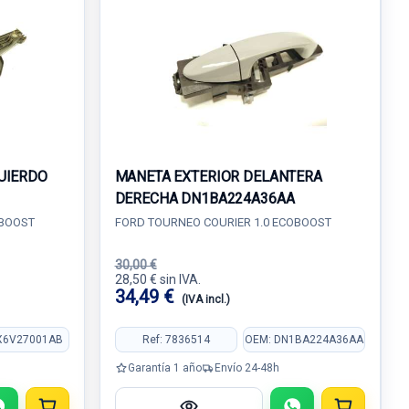
UIERDO
MANETA EXTERIOR DELANTERA
DERECHA DN1BA224A36AA
OBOOST
FORD TOURNEO COURIER 1.0 ECOBOOST
30,00 €
28,50 € sin IVA.
34,49 €
(IVA incl.)
X6V27001AB
Ref: 7836514
OEM: DN1BA224A36AA
Garantía 1 año
Envío 24-48h