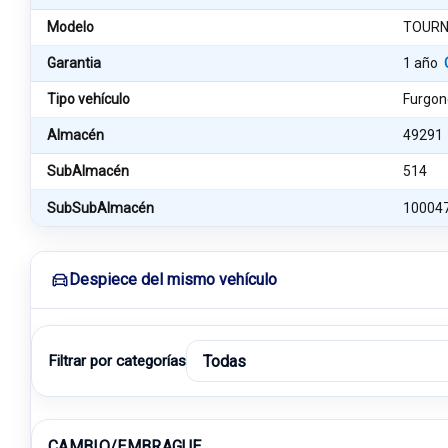
Modelo
TOURN
Garantia
1 año
Tipo vehículo
Furgon
Almacén
49291
SubAlmacén
514
SubSubAlmacén
10004
Despiece del mismo vehículo
Filtrar por categorías
CAMBIO/EMBRAGUE