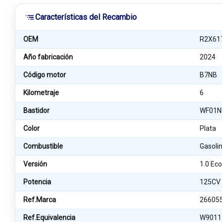
Características del Recambio
OEM
R2X61
Año fabricación
2024
Código motor
B7NB
Kilometraje
6
Bastidor
WF01N
Color
Plata
Combustible
Gasoli
Versión
1.0 Ec
Potencia
125CV
Ref.Marca
26605
Ref.Equivalencia
W9011