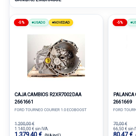
-5%
-5%
USADO
NOVEDAD
U
CAJA CAMBIOS R2XR7002DAA
PALANCA 
2661661
2661669
FORD TOURNEO COURIER 1.0 ECOBOOST
FORD TOURN
1.200,00 €
70,00 €
1.140,00 € sin IVA.
66,50 € sin 
1.379,40 €
80,47 €
(IVA incl.)