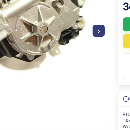
3
›
Rec
1.0
W9