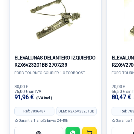
ELEVALUNAS DELANTERO IZQUIERDO
ELEVALUN
R2X6V23201BB 2707233
R2X6V270
FORD TOURNEO COURIER 1.0 ECOBOOST
FORD TOURN
80,00 €
70,00 €
76,00 € sin IVA.
66,50 € sin 
91,96 €
80,47 €
(IVA incl.)
Ref: 7836487
OEM: R2X6V23201BB
Ref: 78
Garantía 1 año
Envío 24-48h
Garantía 1