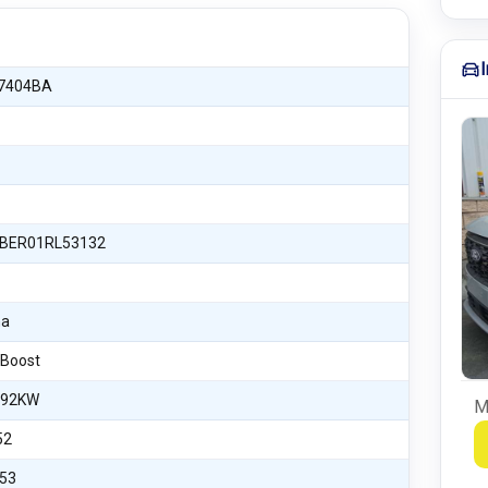
7404BA
BER01RL53132
na
oBoost
 92KW
M
52
53