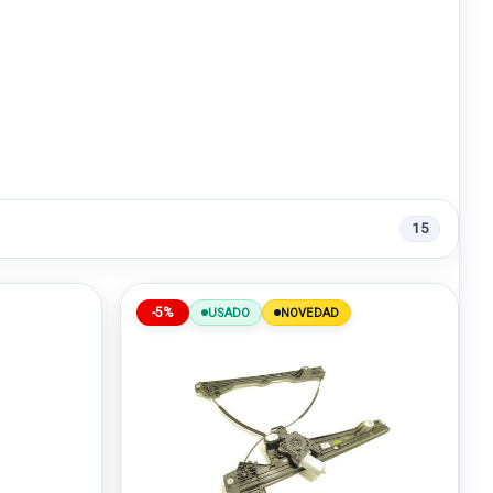
15
-5%
USADO
NOVEDAD