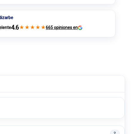
dizarbe
4.6
★
★
★
★
★
elente
665 opiniones en
2