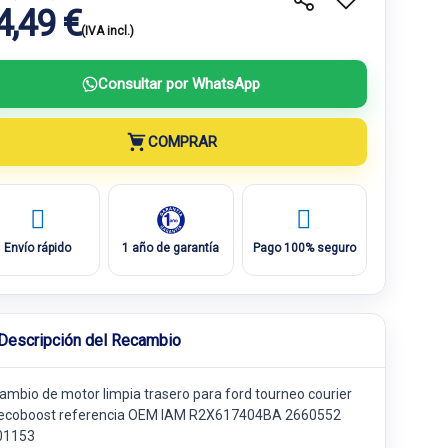
4,49 €
(IVA incl.)
Consultar por WhatsApp
COMPRAR
Envío rápido
1 año de garantía
Pago 100% seguro
Descripción del Recambio
ambio de motor limpia trasero para ford tourneo courier
 ecoboost referencia OEM IAM R2X617404BA 2660552
01153