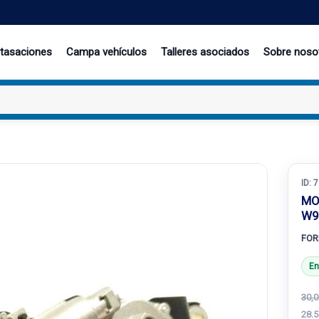
 tasaciones
Campa vehículos
Talleres asociados
Sobre noso
ID:
7
MO
W9
FOR
En
30,0
28.5