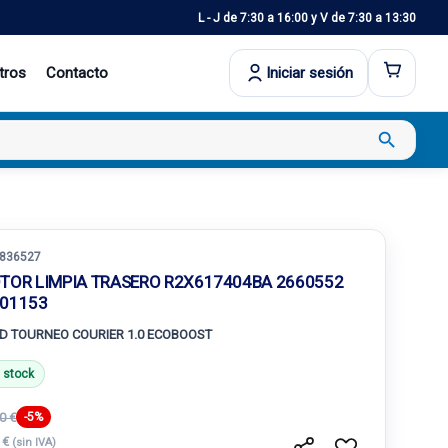
L - J de 7:30 a 16:00 y V de 7:30 a 13:30
tros
Contacto
Iniciar sesión
search
836527
TOR LIMPIA TRASERO R2X617404BA 2660552
01153
D TOURNEO COURIER 1.0 ECOBOOST
 stock
0 €
-5%
 €
(sin IVA)