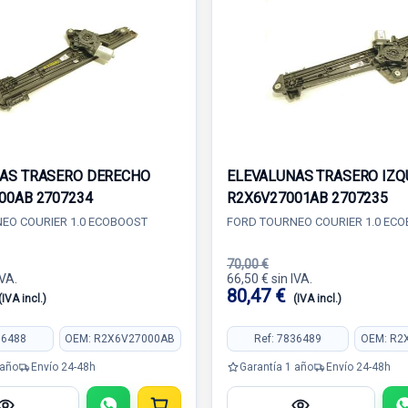
AS TRASERO DERECHO
ELEVALUNAS TRASERO IZQ
00AB 2707234
R2X6V27001AB 2707235
EO COURIER 1.0 ECOBOOST
FORD TOURNEO COURIER 1.0 EC
70,00 €
IVA.
66,50 € sin IVA.
80,47 €
(IVA incl.)
(IVA incl.)
36488
OEM: R2X6V27000AB
Ref: 7836489
OEM: R2
 año
Envío 24-48h
Garantía 1 año
Envío 24-48h