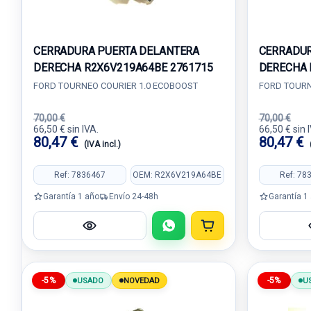
CERRADURA PUERTA DELANTERA
CERRADUR
DERECHA R2X6V219A64BE 2761715
DERECHA 
FORD TOURNEO COURIER 1.0 ECOBOOST
FORD TOURN
70,00 €
70,00 €
66,50 € sin IVA.
66,50 € sin 
80,47 €
80,47 €
(IVA incl.)
Ref: 7836467
OEM: R2X6V219A64BE
Ref: 78
Garantía 1 año
Envío 24-48h
Garantía 1
-5%
-5%
USADO
NOVEDAD
U