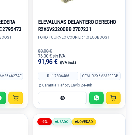
REDERA
ELEVALUNAS DELANTERO DERECHO
E 2795473
R2X6V23200BB 2707231
OBOOST
FORD TOURNEO COURIER 1.0 ECOBOOST
80,00 €
76,00 € sin IVA.
91,96 €
(IVA incl.)
X6V264A27AE
Ref: 7836486
OEM: R2X6V23200BB
Garantía 1 año
Envío 24-48h
-5%
USADO
NOVEDAD