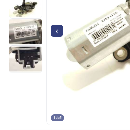
‹
1
de
5