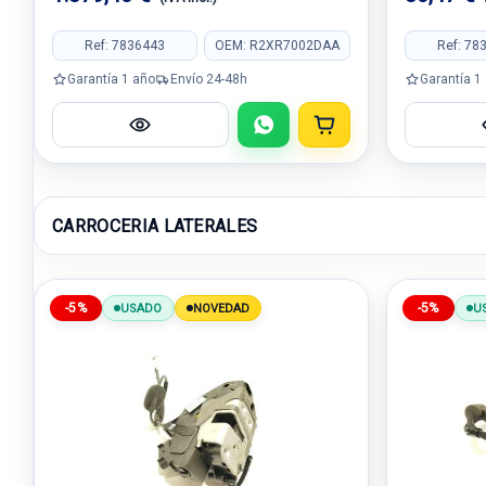
Ref: 7836443
OEM: R2XR7002DAA
Ref: 78
Garantía 1 año
Envío 24-48h
Garantía 1
CARROCERIA LATERALES
-5%
-5%
USADO
NOVEDAD
U