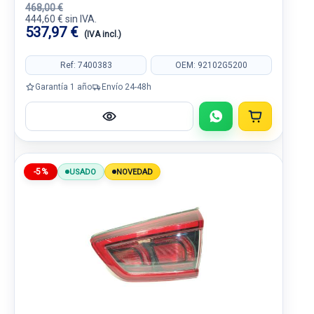
468,00 €
444,60 € sin IVA.
537,97 €
(IVA incl.)
Ref: 7400383
OEM: 92102G5200
Garantía 1 año
Envío 24-48h
-5%
USADO
NOVEDAD