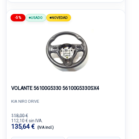
-5%
USADO
NOVEDAD
VOLANTE 56100G5330 56100G5330SX4
KIA NIRO DRIVE
118,00 €
112,10 € sin IVA.
135,64 €
(IVA incl.)