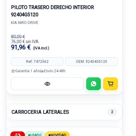
PILOTO TRASERO DERECHO INTERIOR
92404G5120
KIA NIRO DRIVE
80,00 €
76,00 € sin IVA.
91,96 €
(IVA incl.)
Ref: 7472562
OEM: 92404G5120
Garantía 1 año
Envío 24-48h
CARROCERIA LATERALES
2
-5%
USADO
NOVEDAD