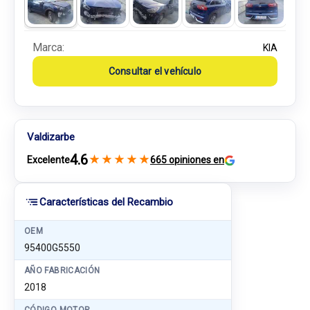
Marca:
KIA
Consultar el vehículo
Valdizarbe
4.6
★
★
★
★
★
Excelente
665 opiniones en
Características del Recambio
OEM
95400G5550
AÑO FABRICACIÓN
2018