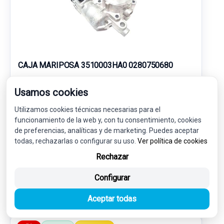
CAJA MARIPOSA 3510003HA0 0280750680
KIA NIRO DRIVE
Usamos cookies
Utilizamos cookies técnicas necesarias para el
50,00 €
47,50 € sin IVA.
funcionamiento de la web y, con tu consentimiento, cookies
57,48 €
(IVA incl.)
de preferencias, analíticas y de marketing. Puedes aceptar
todas, rechazarlas o configurar su uso.
Ver política de cookies
Ref: 7400455
OEM: 3510003HA0
Rechazar
Garantía 1 año
Envío 24-48h
Configurar
Aceptar todas