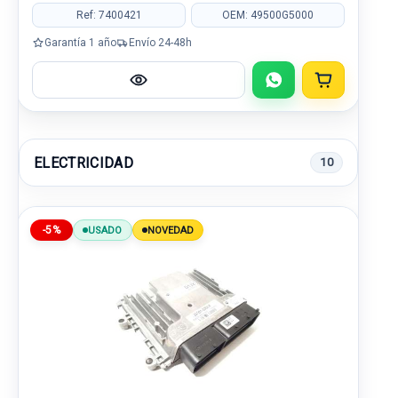
Ref: 7400421
OEM: 49500G5000
Garantía 1 año
Envío 24-48h
ELECTRICIDAD
10
-5%
USADO
NOVEDAD