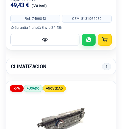
49,43 €
(IVA incl.)
Ref: 7400843
OEM: 81310G5030
Garantía 1 año
Envío 24-48h
CLIMATIZACION
1
-5%
USADO
NOVEDAD