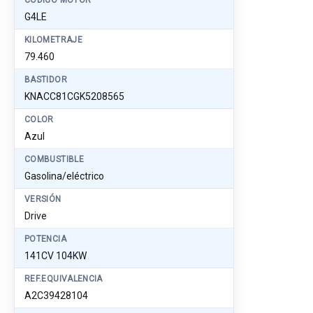
CÓDIGO MOTOR
G4LE
KILOMETRAJE
79.460
BASTIDOR
KNACC81CGK5208565
COLOR
Azul
COMBUSTIBLE
Gasolina/eléctrico
VERSIÓN
Drive
POTENCIA
141CV 104KW
REF.EQUIVALENCIA
A2C39428104