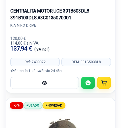
CENTRALITA MOTOR UCE 391B503DL8
391B103DL8 A3C0135070001
KIA NIRO DRIVE
120,00 €
114,00 € sin IVA.
137,94 €
(IVA incl.)
Ref: 7400372
OEM: 391B503DL8
Garantía 1 año
Envío 24-48h
-5%
USADO
NOVEDAD