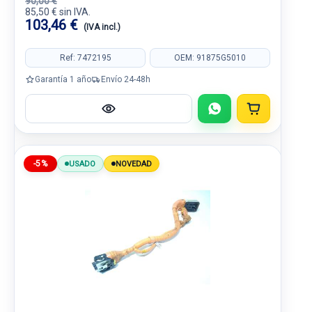
90,00 €
85,50 € sin IVA.
103,46 €
(IVA incl.)
Ref: 7472195
OEM: 91875G5010
Garantía 1 año
Envío 24-48h
-5%
USADO
NOVEDAD