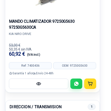
MANDO CLIMATIZADOR 97250G5630
97250G5630CA
KIA NIRO DRIVE
53,00 €
50,35 € sin IVA.
60,92 €
(IVA incl.)
Ref: 7400436
OEM: 97250G5630
Garantía 1 año
Envío 24-48h
DIRECCION / TRANSMISION
1