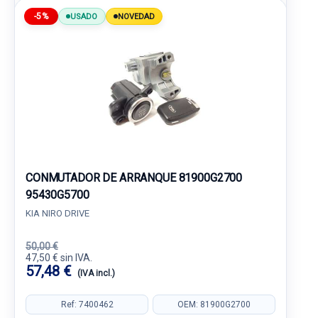
-5%
USADO
NOVEDAD
CONMUTADOR DE ARRANQUE 81900G2700
95430G5700
KIA NIRO DRIVE
50,00 €
47,50 € sin IVA.
57,48 €
(IVA incl.)
Ref: 7400462
OEM: 81900G2700