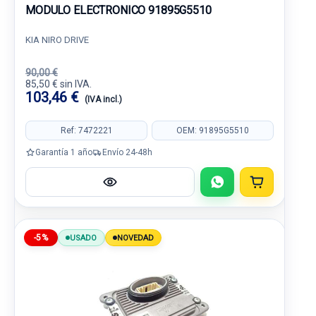
MODULO ELECTRONICO 91895G5510
KIA NIRO DRIVE
90,00 €
85,50 € sin IVA.
103,46 €
(IVA incl.)
Ref: 7472221
OEM: 91895G5510
Garantía 1 año
Envío 24-48h
-5%
USADO
NOVEDAD