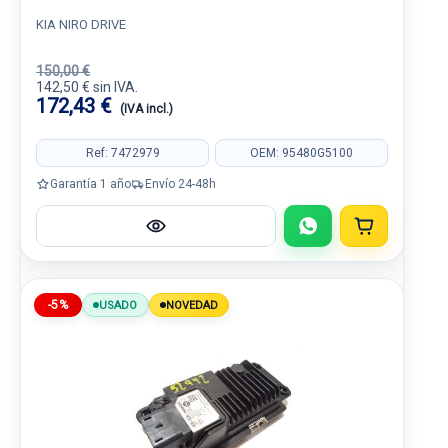
KIA NIRO DRIVE
150,00 €
142,50 € sin IVA.
172,43 €
(IVA incl.)
Ref: 7472979
OEM: 95480G5100
Garantía 1 año
Envío 24-48h
-5%
USADO
NOVEDAD