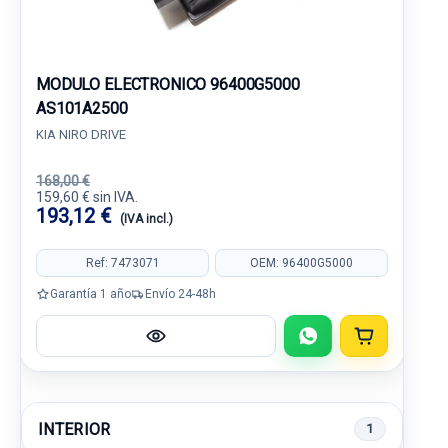
MODULO ELECTRONICO 96400G5000
AS101A2500
KIA NIRO DRIVE
168,00 €
159,60 € sin IVA.
193,12 €
(IVA incl.)
Ref: 7473071
OEM: 96400G5000
Garantía 1 año
Envío 24-48h
INTERIOR
1