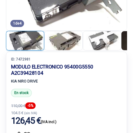
1
de
4
ID:
7472981
MODULO ELECTRONICO 95400G5550
A2C39428104
KIA NIRO DRIVE
En stock
110,00 €
-5%
104.5 €
(sin IVA)
126,45 €
(IVA incl.)