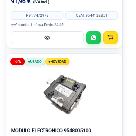
91,96 €
(IVA incl.)
Ref: 7472978
OEM: 954412BBJ1
Garantía 1 año
Envío 24-48h
-5%
USADO
NOVEDAD
MODULO ELECTRONICO 95480G5100