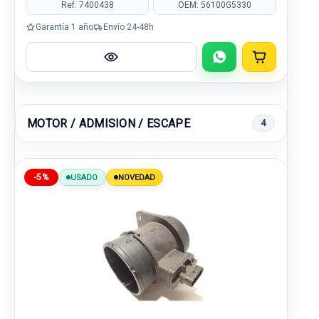
Ref: 7400438
OEM: 56100G5330
Garantía 1 año
Envío 24-48h
MOTOR / ADMISION / ESCAPE
4
-5%
USADO
NOVEDAD