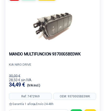
MANDO MULTIFUNCION 93700G5BE0WK
KIA NIRO DRIVE
30,00 €
28,50 € sin IVA.
34,49 €
(IVA incl.)
Ref: 7472969
OEM: 93700G5BE0WK
Garantía 1 año
Envío 24-48h