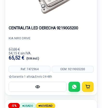
CENTRALITA LED DERECHA 92190G5200
KIA NIRO DRIVE
57,00 €
54,15 € sin IVA.
65,52 €
(IVA incl.)
Ref: 7472964
OEM: 92190G5200
Garantía 1 año
Envío 24-48h
-5%
USADO
NOVEDAD