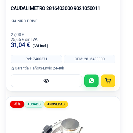
CAUDALIMETRO 2816403000 9021050011
KIA NIRO DRIVE
27,00 €
25,65 € sin IVA.
31,04 €
(IVA incl.)
Ref: 7400371
OEM: 2816403000
Garantía 1 año
Envío 24-48h
-5%
USADO
NOVEDAD