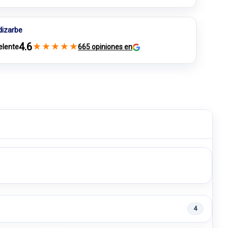
dizarbe
4.6
★
★
★
★
★
elente
665 opiniones en
4