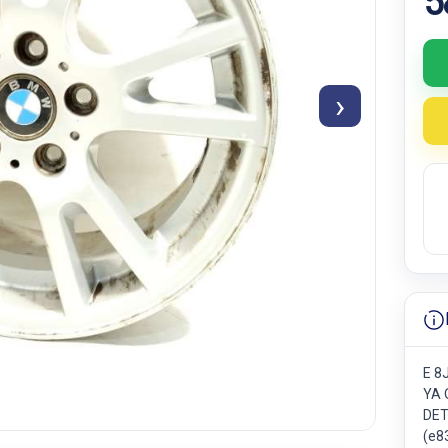
5
›
E 8
YA 
DET
(e8