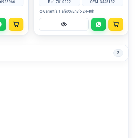
 6925966
Ref: 7810222
OEM: 3448132
Garantía 1 año
Envío 24-48h
2