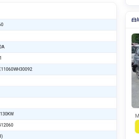
60
0A
1
11060WH30092
 130KW
M
412060
3)