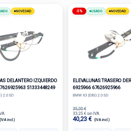
-5%
SADO
NOVEDAD
USADO
NOVEDAD
AS DELANTERO IZQUIERDO
ELEVALUNAS TRASERO DE
67626925963 51333448249
6925966 67626925966
) 2.0 SD
BMW X3 (E83) 2.0 SD
35,00 €
IVA.
33,25 € sin IVA.
40,23 €
(IVA incl.)
(IVA incl.)