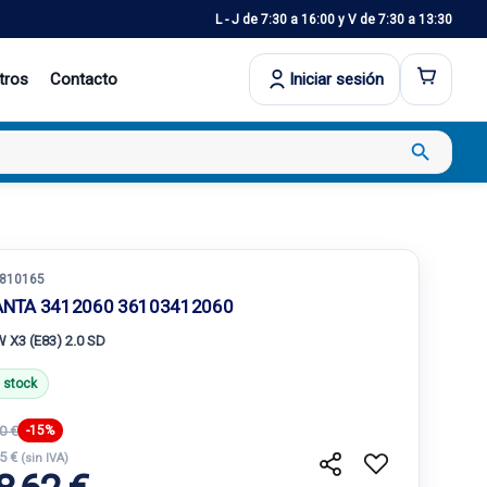
L - J de 7:30 a 16:00 y V de 7:30 a 13:30
tros
Contacto
Iniciar sesión
search
810165
ANTA 3412060 36103412060
 X3 (E83) 2.0 SD
 stock
0 €
-15%
45 €
(sin IVA)