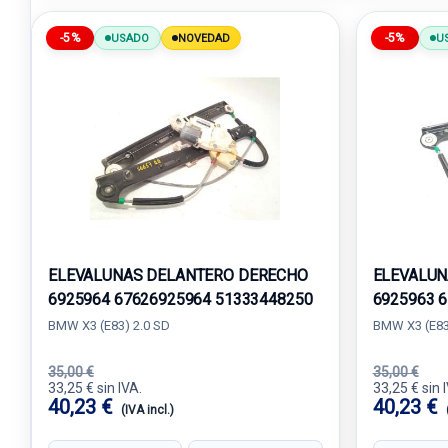
-5%
-5%
USADO
NOVEDAD
U
ELEVALUNAS DELANTERO DERECHO
ELEVALUN
6925964 67626925964 51333448250
6925963 
BMW X3 (E83) 2.0 SD
BMW X3 (E83
35,00 €
35,00 €
33,25 € sin IVA.
33,25 € sin 
40,23 €
40,23 €
(IVA incl.)