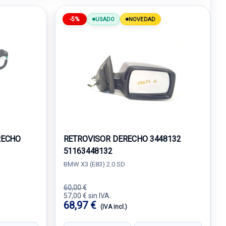
-5%
USADO
NOVEDAD
RECHO
RETROVISOR DERECHO 3448132
51163448132
BMW X3 (E83) 2.0 SD
60,00 €
57,00 € sin IVA.
68,97 €
(IVA incl.)