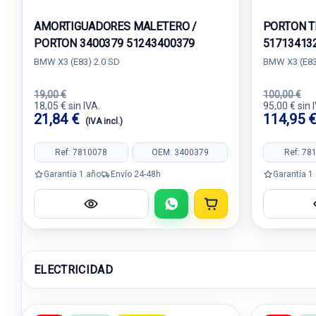
AMORTIGUADORES MALETERO /
PORTON T
PORTON 3400379 51243400379
51713413
BMW X3 (E83) 2.0 SD
BMW X3 (E83
19,00 €
100,00 €
18,05 € sin IVA.
95,00 € sin 
21,84 €
114,95 
(IVA incl.)
Ref: 7810078
OEM: 3400379
Ref: 78
Garantía 1 año
Envío 24-48h
Garantía 1
ELECTRICIDAD