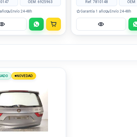
10147
OEM: 6925963
Ref: 7810148
OEM:
 año
Envío 24-48h
Garantía 1 año
Envío 24-48h
SADO
NOVEDAD