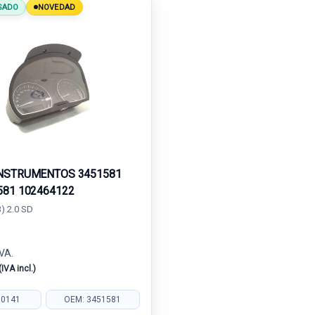
SADO
NOVEDAD
NSTRUMENTOS 3451581
581 102464122
) 2.0 SD
IVA.
(IVA incl.)
10141
OEM: 3451581