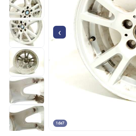
‹
1
de
7