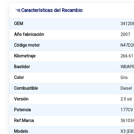
Características del Recambio
OEM
34120
Año fabricación
2007
Código motor
N47D2
Kilometraje
266.61
Bastidor
WBAPE
Color
Gris
Combustible
Diesel
Versión
2.0 sd
Potencia
177CV
Ref.Marca
36103
Modelo
X3 (E8