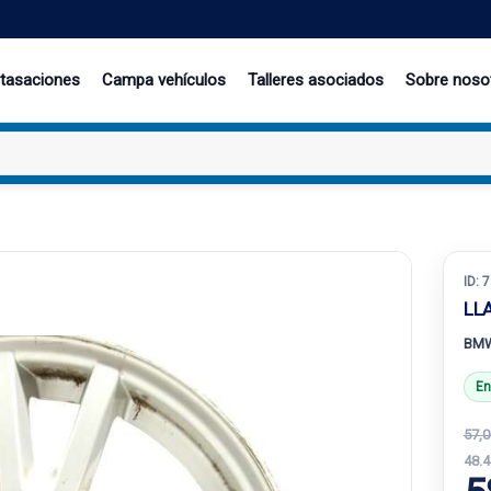
 tasaciones
Campa vehículos
Talleres asociados
Sobre noso
ID:
7
LL
BMW
En
57,0
48.