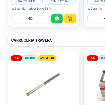
Ref: 7810146
OEM: 6925964
Ref: 78
Garantía 1 año
Envío 24-48h
Garantía 1
CARROCERIA TRASERA
-5%
-5%
USADO
NOVEDAD
U