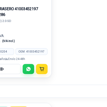
RASERO 41003452197
286
) 2.0 SD
IVA.
€
(IVA incl.)
10204
OEM: 41003452197
 año
Envío 24-48h