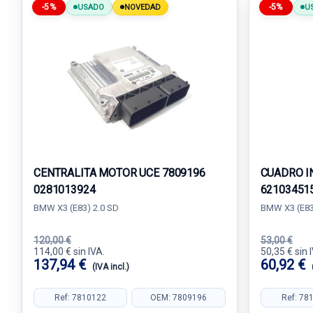
-5%
-5%
USADO
NOVEDAD
U
CENTRALITA MOTOR UCE 7809196
CUADRO I
0281013924
62103451
BMW X3 (E83) 2.0 SD
BMW X3 (E83
120,00 €
53,00 €
114,00 € sin IVA.
50,35 € sin 
137,94 €
60,92 €
(IVA incl.)
Ref: 7810122
OEM: 7809196
Ref: 78