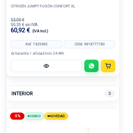
CITROËN JUMPY FUGÓN CONFORT XL
53,00 €
50,35 € sin IVA.
60,92 €
(IVA incl.)
Ref: 7425983
OEM: 9818777780
Garantía 1 año
Envío 24-48h
INTERIOR
2
-5%
USADO
NOVEDAD