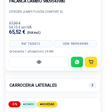
PALANCA CAMBIO 9809543980
CITROËN JUMPY FUGÓN CONFORT XL
57,00 €
54,15 € sin IVA.
65,52 €
(IVA incl.)
Ref: 7426612
OEM: 9809543980
Garantía 1 año
Envío 24-48h
CARROCERIA LATERALES
2
-5%
USADO
NOVEDAD