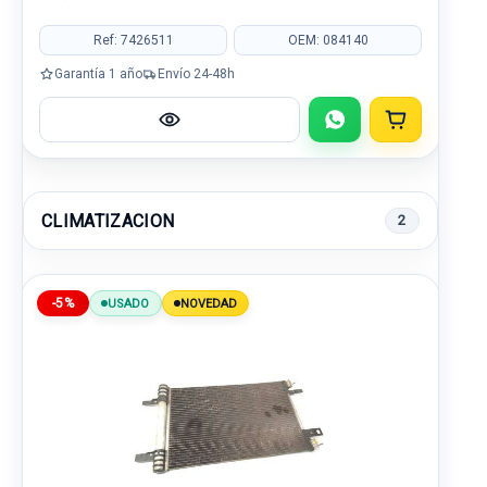
Ref: 7426511
OEM: 084140
Garantía 1 año
Envío 24-48h
CLIMATIZACION
2
-5%
USADO
NOVEDAD