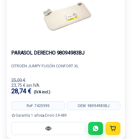
PARASOL DERECHO 98094983BJ
CITROËN JUMPY FUGÓN CONFORT XL
25,00 €
23,75 € sin IVA.
28,74 €
(IVA incl.)
Ref: 7425995
OEM: 98094983BJ
Garantía 1 año
Envío 24-48h