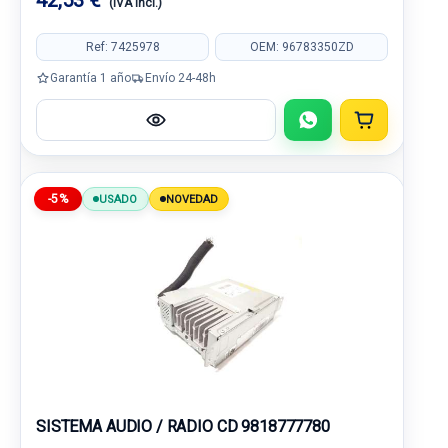
42,53 €
(IVA incl.)
Ref: 7425978
OEM: 96783350ZD
Garantía 1 año
Envío 24-48h
-5%
USADO
NOVEDAD
SISTEMA AUDIO / RADIO CD 9818777780