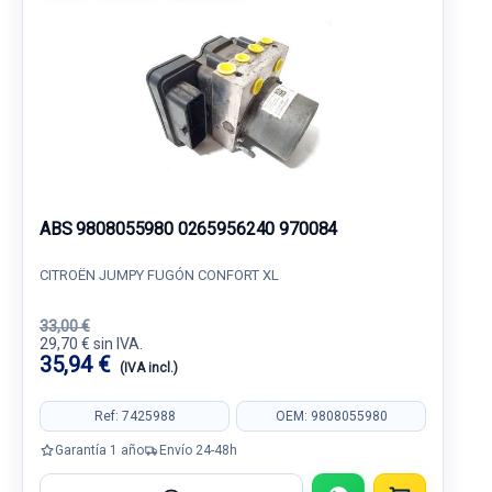
ABS 9808055980 0265956240 970084
CITROËN JUMPY FUGÓN CONFORT XL
33,00 €
29,70 € sin IVA.
35,94 €
(IVA incl.)
Ref: 7425988
OEM: 9808055980
Garantía 1 año
Envío 24-48h