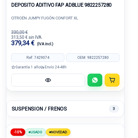
DEPOSITO ADITIVO FAP ADBLUE 9822257280
CITROËN JUMPY FUGÓN CONFORT XL
330,00 €
313,50 € sin IVA.
379,34 €
(IVA incl.)
Ref: 7429074
OEM: 9822257280
Garantía 1 año
Envío 24-48h
SUSPENSION / FRENOS
3
-10%
USADO
NOVEDAD