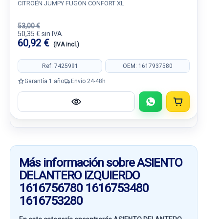
CITROËN JUMPY FUGÓN CONFORT XL
53,00 €
50,35 € sin IVA.
60,92 €
(IVA incl.)
Ref: 7425991
OEM: 1617937580
Garantía 1 año
Envío 24-48h
Más información sobre ASIENTO
DELANTERO IZQUIERDO
1616756780 1616753480
1616753280