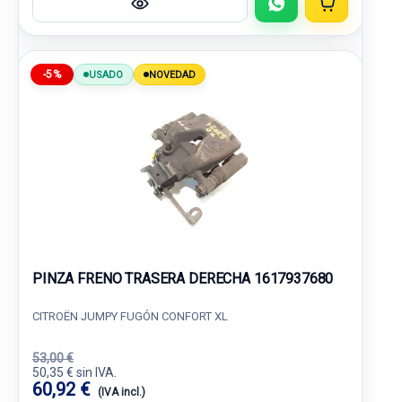
-5%
USADO
NOVEDAD
PINZA FRENO TRASERA DERECHA 1617937680
CITROËN JUMPY FUGÓN CONFORT XL
53,00 €
50,35 € sin IVA.
60,92 €
(IVA incl.)