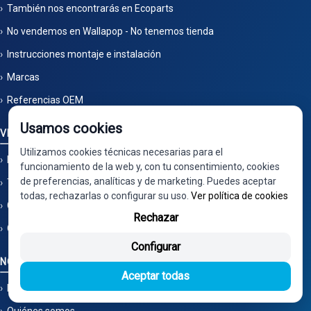
También nos encontrarás en Ecoparts
No vendemos en Wallapop - No tenemos tienda
Instrucciones montaje e instalación
Marcas
Referencias OEM
Usamos cookies
VEHÍCULOS Y SERVICIOS
Utilizamos cookies técnicas necesarias para el
Bajas de vehículos
funcionamiento de la web y, con tu consentimiento, cookies
de preferencias, analíticas y de marketing. Puedes aceptar
Talleres asociados
todas, rechazarlas o configurar su uso.
Ver política de cookies
Garantías y devoluciones
Rechazar
Colaboración Rideon Pamplona
Configurar
NOSOTROS
Aceptar todas
Mapa del sitio