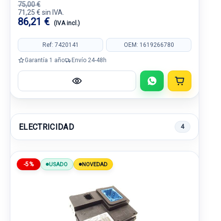
75,00 €
71,25 € sin IVA.
86,21 €
(IVA incl.)
Ref: 7420141
OEM: 1619266780
Garantía 1 año
Envío 24-48h
ELECTRICIDAD
4
-5%
USADO
NOVEDAD