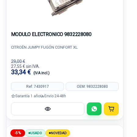
MODULO ELECTRONICO 9832228080
CITROËN JUMPY FUGÓN CONFORT XL
29,00 €
27,55 € sin IVA.
33,34 €
(IVA incl.)
Ref: 7430917
OEM: 9832228080
Garantía 1 año
Envío 24-48h
-5%
USADO
NOVEDAD