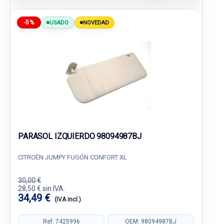
-5%
USADO
NOVEDAD
PARASOL IZQUIERDO 98094987BJ
CITROËN JUMPY FUGÓN CONFORT XL
30,00 €
28,50 € sin IVA.
34,49 €
(IVA incl.)
Ref: 7425996
OEM: 98094987BJ