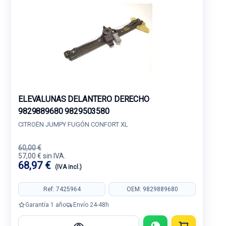
ELEVALUNAS DELANTERO DERECHO
9829889680 9829503580
CITROËN JUMPY FUGÓN CONFORT XL
60,00 €
57,00 € sin IVA.
68,97 €
(IVA incl.)
Ref: 7425964
OEM: 9829889680
Garantía 1 año
Envío 24-48h