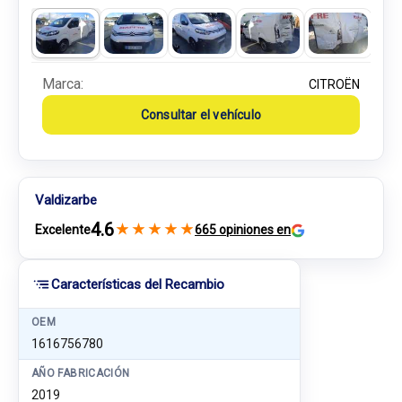
Marca:
CITROËN
Consultar el vehículo
Valdizarbe
4.6
★
★
★
★
★
Excelente
665 opiniones en
Características del Recambio
OEM
1616756780
AÑO FABRICACIÓN
2019