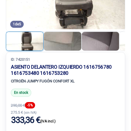
1
de
5
ID:
7420151
ASIENTO DELANTERO IZQUIERDO 1616756780
1616753480 1616753280
CITROËN JUMPY FUGÓN CONFORT XL
En stock
290,00 €
-5%
275.5 €
(sin IVA)
333,36 €
(IVA incl.)