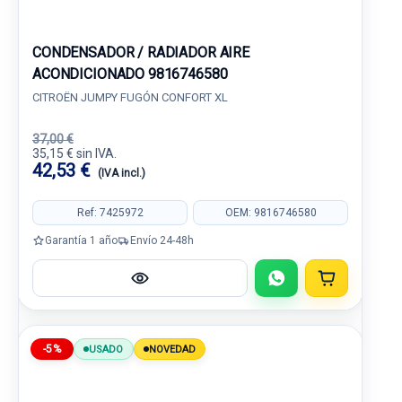
CONDENSADOR / RADIADOR AIRE
ACONDICIONADO 9816746580
CITROËN JUMPY FUGÓN CONFORT XL
37,00 €
35,15 € sin IVA.
42,53 €
(IVA incl.)
Ref: 7425972
OEM: 9816746580
Garantía 1 año
Envío 24-48h
-5%
USADO
NOVEDAD