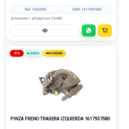
Ref: 7425990
OEM: 1617937680
Garantía 1 año
Envío 24-48h
-5%
USADO
NOVEDAD
PINZA FRENO TRASERA IZQUIERDA 1617937580