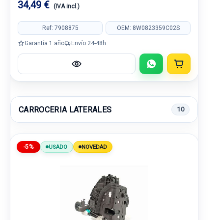
34,49 €
(IVA incl.)
Ref: 7908875
OEM: 8W0823359C02S
Garantía 1 año
Envío 24-48h
CARROCERIA LATERALES
10
-5%
USADO
NOVEDAD