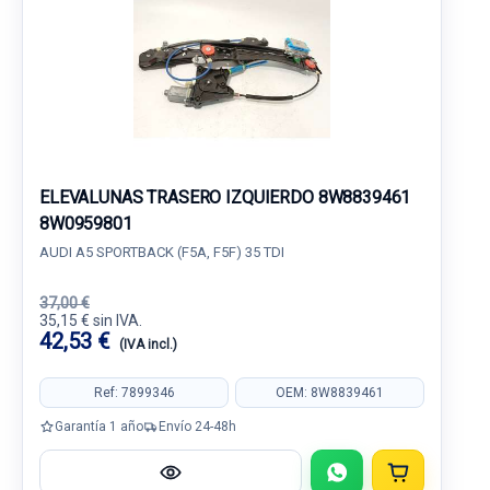
ELEVALUNAS TRASERO IZQUIERDO 8W8839461
8W0959801
AUDI A5 SPORTBACK (F5A, F5F) 35 TDI
37,00 €
35,15 € sin IVA.
42,53 €
(IVA incl.)
Ref: 7899346
OEM: 8W8839461
Garantía 1 año
Envío 24-48h