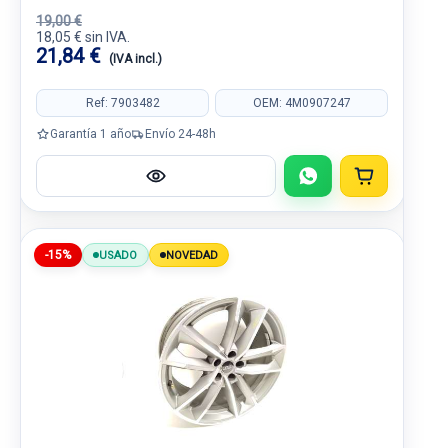
19,00 €
18,05 € sin IVA.
21,84 €
(IVA incl.)
Ref: 7903482
OEM: 4M0907247
Garantía 1 año
Envío 24-48h
-15%
USADO
NOVEDAD