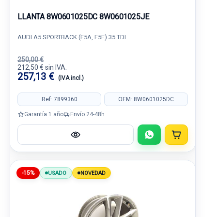
LLANTA 8W0601025DC 8W0601025JE
AUDI A5 SPORTBACK (F5A, F5F) 35 TDI
250,00 €
212,50 € sin IVA.
257,13 €
(IVA incl.)
Ref: 7899360
OEM: 8W0601025DC
Garantía 1 año
Envío 24-48h
-15%
USADO
NOVEDAD