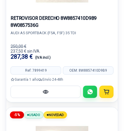
RETROVISOR DERECHO 8W8857410D9B9
8W0857536G
AUDI A5 SPORTBACK (F5A, F5F) 35 TDI
250,00 €
237,50 € sin IVA.
287,38 €
(IVA incl.)
Ref: 7899419
OEM: 8W8857410D9B9
Garantía 1 año
Envío 24-48h
-5%
USADO
NOVEDAD