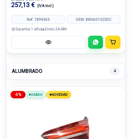
257,13 €
(IVA incl.)
Ref: 7899363
OEM: 8W0601025DC
Garantía 1 año
Envío 24-48h
ALUMBRADO
4
-5%
USADO
NOVEDAD