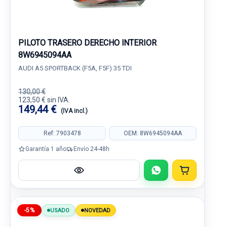
PILOTO TRASERO DERECHO INTERIOR
8W6945094AA
AUDI A5 SPORTBACK (F5A, F5F) 35 TDI
130,00 €
123,50 € sin IVA.
149,44 €
(IVA incl.)
Ref: 7903478
OEM: 8W6945094AA
Garantía 1 año
Envío 24-48h
-5%
USADO
NOVEDAD