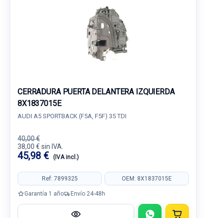
CERRADURA PUERTA DELANTERA IZQUIERDA
8X1837015E
AUDI A5 SPORTBACK (F5A, F5F) 35 TDI
40,00 €
38,00 € sin IVA.
45,98 €
(IVA incl.)
Ref: 7899325
OEM: 8X1837015E
Garantía 1 año
Envío 24-48h