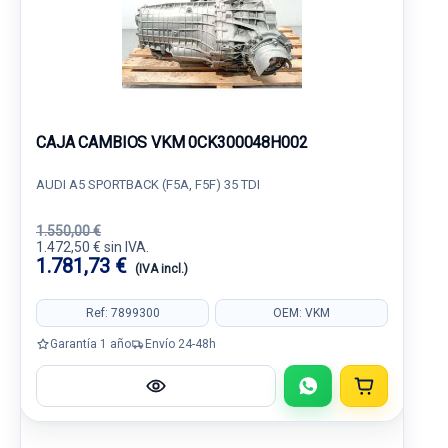
CAJA CAMBIOS VKM 0CK300048H002
AUDI A5 SPORTBACK (F5A, F5F) 35 TDI
1.550,00 €
1.472,50 € sin IVA.
1.781,73 €
(IVA incl.)
Ref: 7899300
OEM: VKM
Garantía 1 año
Envío 24-48h