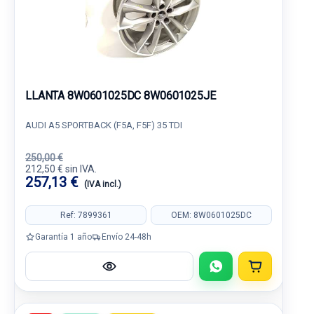
LLANTA 8W0601025DC 8W0601025JE
AUDI A5 SPORTBACK (F5A, F5F) 35 TDI
250,00 €
212,50 € sin IVA.
257,13 €
(IVA incl.)
Ref: 7899361
OEM: 8W0601025DC
Garantía 1 año
Envío 24-48h