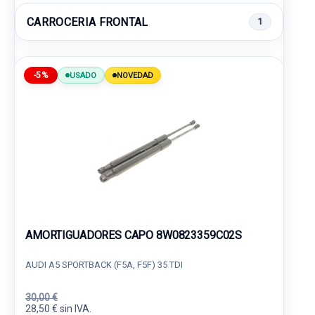
CARROCERIA FRONTAL
1
-5%
USADO
NOVEDAD
AMORTIGUADORES CAPO 8W0823359C02S
AUDI A5 SPORTBACK (F5A, F5F) 35 TDI
30,00 €
28,50 € sin IVA.