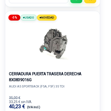
-5%
USADO
NOVEDAD
CERRADURA PUERTA TRASERA DERECHA
8X0839016G
AUDI A5 SPORTBACK (F5A, F5F) 35 TDI
35,00 €
33,25 € sin IVA.
40,23 €
(IVA incl.)