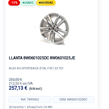
-15%
USADO
NOVEDAD
LLANTA 8W0601025DC 8W0601025JE
AUDI A5 SPORTBACK (F5A, F5F) 35 TDI
250,00 €
212,50 € sin IVA.
257,13 €
(IVA incl.)
Ref: 7899362
OEM: 8W0601025DC
Garantía 1 año
Envío 24-48h