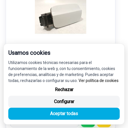
TAPA EXTERIOR COMBUSTIBLE 8W8809907GRU
Usamos cookies
8W8809906A
Utilizamos cookies técnicas necesarias para el
AUDI A5 SPORTBACK (F5A, F5F) 35 TDI
funcionamiento de la web y, con tu consentimiento, cookies
de preferencias, analíticas y de marketing. Puedes aceptar
35,00 €
todas, rechazarlas o configurar su uso.
Ver política de cookies
33,25 € sin IVA.
40,23 €
(IVA incl.)
Rechazar
Ref: 7899424
OEM: 8W8809907GRU
Configurar
Garantía 1 año
Envío 24-48h
Aceptar todas