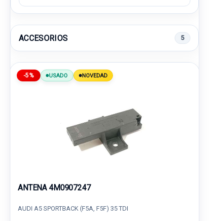
ACCESORIOS
5
-5%
USADO
NOVEDAD
ANTENA 4M0907247
AUDI A5 SPORTBACK (F5A, F5F) 35 TDI