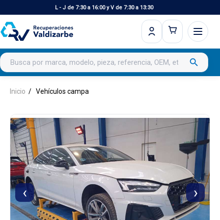
L - J de 7:30 a 16:00 y V de 7:30 a 13:30
Buscar productos
search
Inicio
Vehículos campa
‹
›