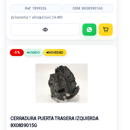
Ref: 7899326
OEM: 8X0839016G
Garantía 1 año
Envío 24-48h
-5%
USADO
NOVEDAD
CERRADURA PUERTA TRASERA IZQUIERDA
8X0839015G