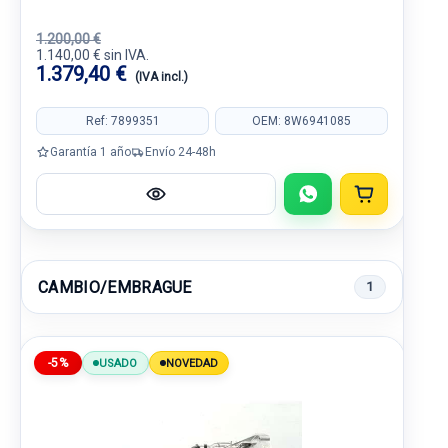
1.200,00 €
1.140,00 € sin IVA.
1.379,40 €
(IVA incl.)
Ref: 7899351
OEM: 8W6941085
Garantía 1 año
Envío 24-48h
CAMBIO/EMBRAGUE
1
-5%
USADO
NOVEDAD