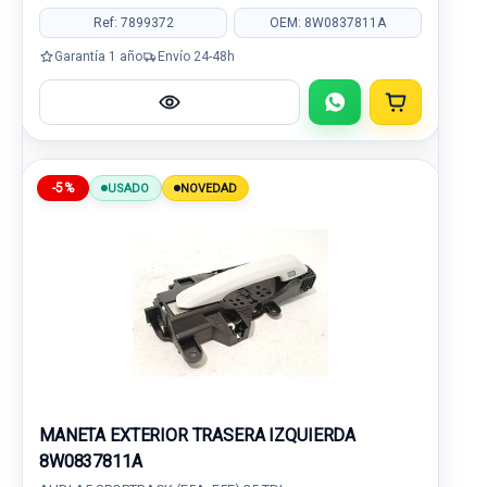
Ref: 7899372
OEM: 8W0837811A
Garantía 1 año
Envío 24-48h
-5%
USADO
NOVEDAD
MANETA EXTERIOR TRASERA IZQUIERDA
8W0837811A