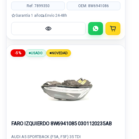
Ref: 7899350
OEM: 8W6941086
Garantía 1 año
Envío 24-48h
-5%
USADO
NOVEDAD
FARO IZQUIERDO 8W6941085 0301120235AB
AUDI A5 SPORTBACK (F5A, F5F) 35 TDI