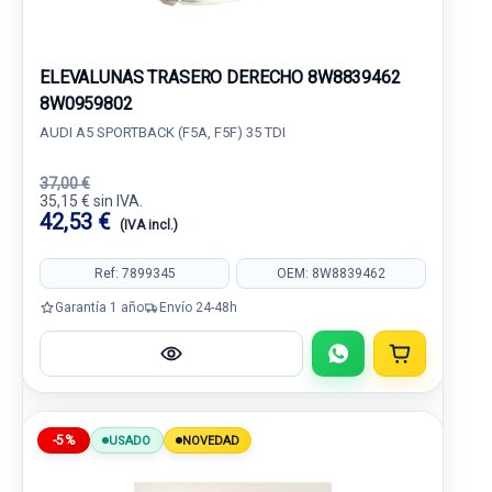
ELEVALUNAS TRASERO DERECHO 8W8839462
8W0959802
AUDI A5 SPORTBACK (F5A, F5F) 35 TDI
37,00 €
35,15 € sin IVA.
42,53 €
(IVA incl.)
Ref: 7899345
OEM: 8W8839462
Garantía 1 año
Envío 24-48h
-5%
USADO
NOVEDAD