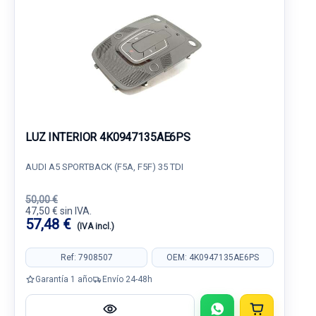
LUZ INTERIOR 4K0947135AE6PS
AUDI A5 SPORTBACK (F5A, F5F) 35 TDI
50,00 €
47,50 € sin IVA.
57,48 €
(IVA incl.)
Ref: 7908507
OEM: 4K0947135AE6PS
Garantía 1 año
Envío 24-48h