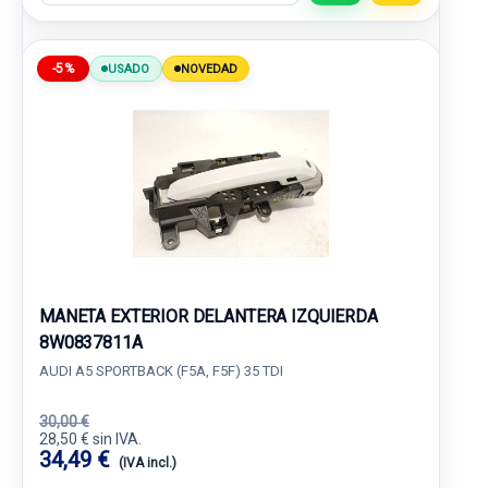
-5%
USADO
NOVEDAD
MANETA EXTERIOR DELANTERA IZQUIERDA
8W0837811A
AUDI A5 SPORTBACK (F5A, F5F) 35 TDI
30,00 €
28,50 € sin IVA.
34,49 €
(IVA incl.)