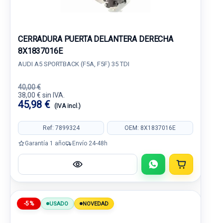
CERRADURA PUERTA DELANTERA DERECHA
8X1837016E
AUDI A5 SPORTBACK (F5A, F5F) 35 TDI
40,00 €
38,00 € sin IVA.
45,98 €
(IVA incl.)
Ref: 7899324
OEM: 8X1837016E
Garantía 1 año
Envío 24-48h
-5%
USADO
NOVEDAD