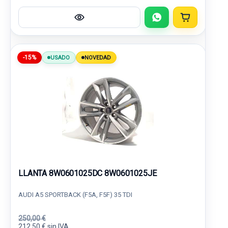
-15%
USADO
NOVEDAD
LLANTA 8W0601025DC 8W0601025JE
AUDI A5 SPORTBACK (F5A, F5F) 35 TDI
250,00 €
212,50 € sin IVA.