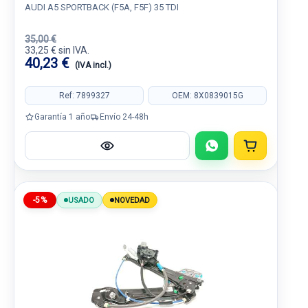
AUDI A5 SPORTBACK (F5A, F5F) 35 TDI
35,00 €
33,25 € sin IVA.
40,23 €
(IVA incl.)
Ref: 7899327
OEM: 8X0839015G
Garantía 1 año
Envío 24-48h
-5%
USADO
NOVEDAD