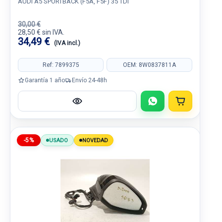
AUDI A5 SPORTBACK (F5A, F5F) 35 TDI
30,00 €
28,50 € sin IVA.
34,49 €
(IVA incl.)
Ref: 7899375
OEM: 8W0837811A
Garantía 1 año
Envío 24-48h
-5%
USADO
NOVEDAD