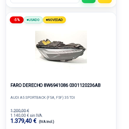
-5%
USADO
NOVEDAD
FARO DERECHO 8W6941086 0301120236AB
AUDI A5 SPORTBACK (F5A, F5F) 35 TDI
1.200,00 €
1.140,00 € sin IVA.
1.379,40 €
(IVA incl.)