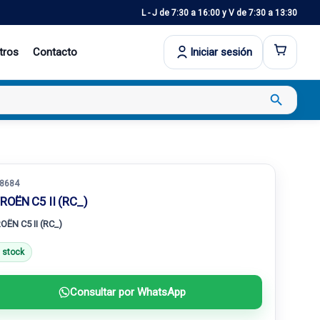
L - J de 7:30 a 16:00 y V de 7:30 a 13:30
tros
Contacto
Iniciar sesión
search
8684
ROËN C5 II (RC_)
OËN C5 II (RC_)
 stock
Consultar por WhatsApp