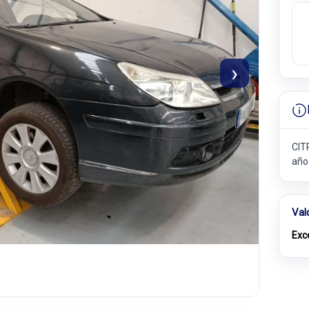
›
CITR
año
Val
Exc