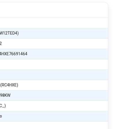
DW12TED4)
2
4HXE76691464
i (RC4HXE)
 98KW
RC_)
o