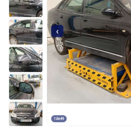
‹
1
de
49