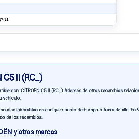
3234
C5 II (RC_)
tible con:
CITROËN C5 II (RC_)
Además de otros recambios relacion
u vehículo.
os días laborables en cualquier punto de Europa o fuera de ella. En
V
ado de los recambios.
OËN y otras marcas