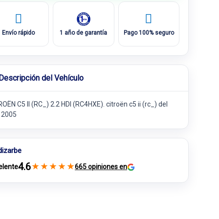
Envío rápido
1 año de garantía
Pago 100% seguro
Descripción del Vehículo
OËN C5 II (RC_) 2.2 HDI (RC4HXE). citroën c5 ii (rc_) del
 2005
dizarbe
4.6
★
★
★
★
★
elente
665 opiniones en