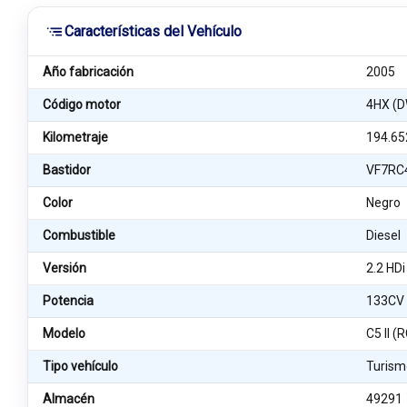
Características del Vehículo
Año fabricación
2005
Código motor
4HX (
Kilometraje
194.65
Bastidor
VF7RC
Color
Negro
Combustible
Diesel
Versión
2.2 HD
Potencia
133CV
Modelo
C5 II (
Tipo vehículo
Turism
Almacén
49291