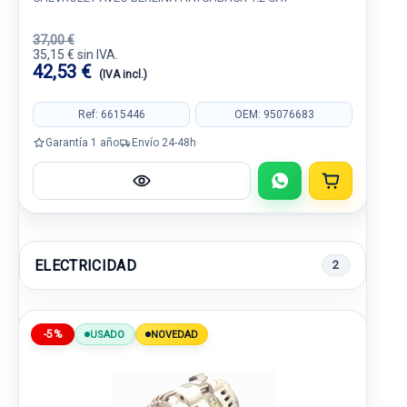
37,00 €
35,15 € sin IVA.
42,53 €
(IVA incl.)
Ref: 6615446
OEM: 95076683
Garantía 1 año
Envío 24-48h
ELECTRICIDAD
2
-5%
USADO
NOVEDAD