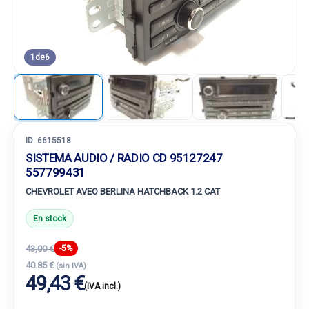
1
de
6
ID:
6615518
SISTEMA AUDIO / RADIO CD 95127247
557799431
CHEVROLET AVEO BERLINA HATCHBACK 1.2 CAT
En stock
43,00 €
-5%
40.85 €
(sin IVA)
49,43 €
(IVA incl.)