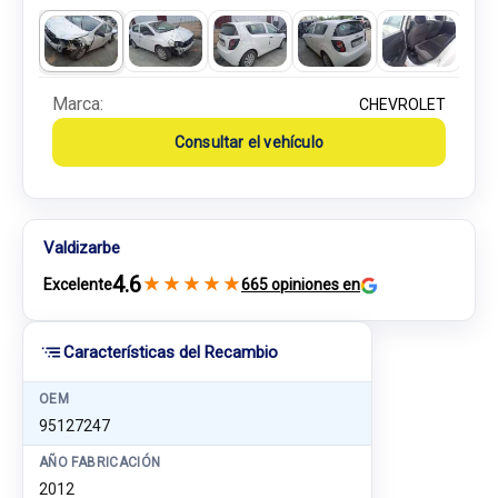
Marca:
CHEVROLET
Consultar el vehículo
Valdizarbe
4.6
★
★
★
★
★
Excelente
665 opiniones en
Características del Recambio
OEM
95127247
AÑO FABRICACIÓN
2012