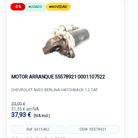
-5%
USADO
NOVEDAD
MOTOR ARRANQUE 55578921 0001107522
CHEVROLET AVEO BERLINA HATCHBACK 1.2 CAT
33,00 €
31,35 € sin IVA.
37,93 €
(IVA incl.)
Ref: 6615462
OEM: 55578921