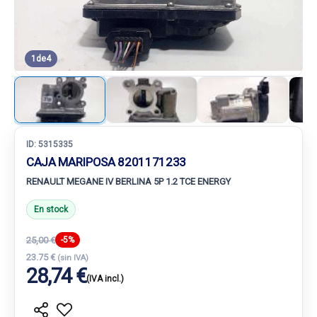
1
de
4
ID:
5315335
CAJA MARIPOSA 8201171233
RENAULT MEGANE IV BERLINA 5P 1.2 TCE ENERGY
En stock
25,00 €
-5%
23.75 €
(sin IVA)
28,74 €
(IVA incl.)