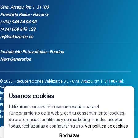
Ctra. Artazu, km 1, 31100
Puente la Reina - Navarra
(+34) 948 34 04 98
(+34) 668 848 123
rv@valdizarbe.es
Instalación Fotovoltaica - Fondos
Next Generation
© 2025 - Recuperaciones Valdizarbe S.L. - Ctra. Artazu, km 1, 31100 - Tel:
948 340 498 / 668 848 123 - Puente la Reina - Navarra - CIF B31275837.
Inscrita en el Registro Mercantil de Navarra, Tomo 32, Folio 75, Hoja 525.
Usamos cookies
Desarrollado por
Seintosoft
El proyecto de inversión "0011-0558-2024-000008" ha sido subvencionado
Utilizamos cookies técnicas necesarias para el
por Gobierno de Navarra al amparo de la convocatoria de 2024 de Ayudas a
funcionamiento de la web y, con tu consentimiento, cookies
la inversión en pymes industriales
de preferencias, analíticas y de marketing. Puedes aceptar
todas, rechazarlas o configurar su uso.
Ver política de cookies
VISA
PayPal
Rechazar