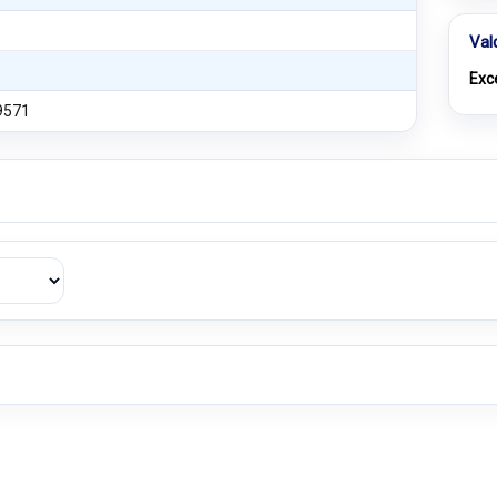
Val
Exc
9571