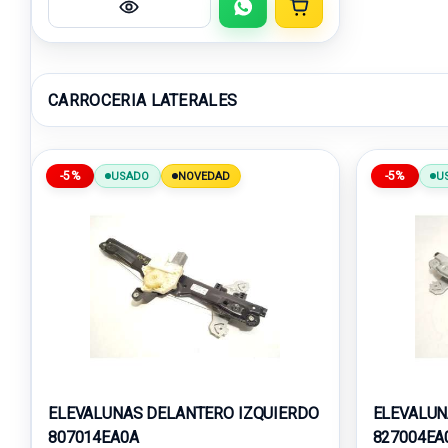
CARROCERIA LATERALES
-5%
-5%
USADO
NOVEDAD
U
ELEVALUNAS DELANTERO IZQUIERDO
ELEVALUN
807014EA0A
827004EA