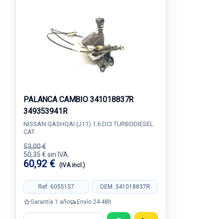
PALANCA CAMBIO 341018837R
349353941R
NISSAN QASHQAI (J11) 1.6 DCI TURBODIESEL
CAT
53,00 €
50,35 € sin IVA.
60,92 €
(IVA incl.)
Ref: 6055157
OEM: 341018837R
Garantía 1 año
Envío 24-48h