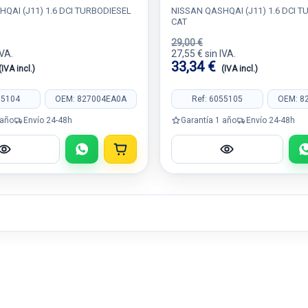
QAI (J11) 1.6 DCI TURBODIESEL
NISSAN QASHQAI (J11) 1.6 DCI 
CAT
29,00 €
IVA.
27,55 € sin IVA.
33,34 €
(IVA incl.)
(IVA incl.)
55104
OEM: 827004EA0A
Ref: 6055105
OEM: 8
 año
Envío 24-48h
Garantía 1 año
Envío 24-48h