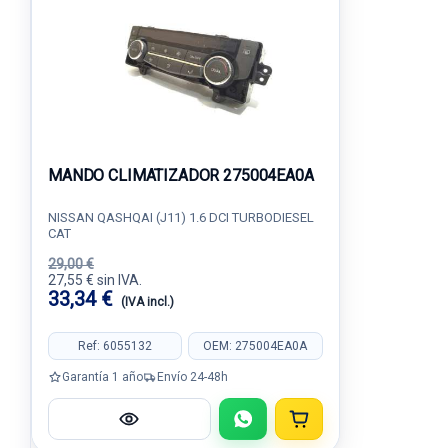
MANDO CLIMATIZADOR 275004EA0A
NISSAN QASHQAI (J11) 1.6 DCI TURBODIESEL
CAT
29,00 €
27,55 € sin IVA.
33,34 €
(IVA incl.)
Ref: 6055132
OEM: 275004EA0A
Garantía 1 año
Envío 24-48h