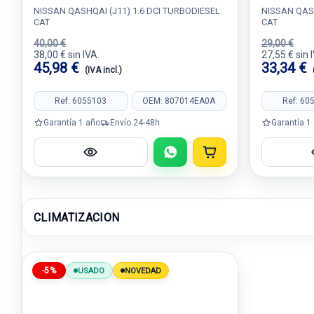
NISSAN QASHQAI (J11) 1.6 DCI TURBODIESEL
NISSAN QASH
CAT
CAT
40,00 €
29,00 €
38,00 € sin IVA.
27,55 € sin 
45,98 €
33,34 €
(IVA incl.)
Ref: 6055103
OEM: 807014EA0A
Ref: 60
Garantía 1 año
Envío 24-48h
Garantía 1
CLIMATIZACION
-5%
USADO
NOVEDAD