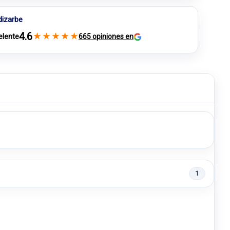
dizarbe
4.6
★
★
★
★
★
elente
665 opiniones en
1