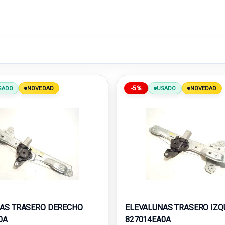
-5%
SADO
NOVEDAD
USADO
NOVEDAD
AS TRASERO DERECHO
ELEVALUNAS TRASERO IZQ
0A
827014EA0A