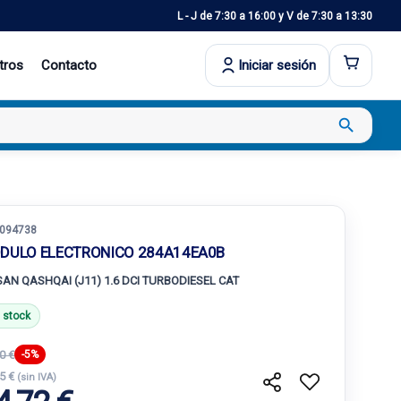
L - J de 7:30 a 16:00 y V de 7:30 a 13:30
tros
Contacto
Iniciar sesión
search
094738
DULO ELECTRONICO 284A14EA0B
SAN QASHQAI (J11) 1.6 DCI TURBODIESEL CAT
 stock
0 €
-5%
75 €
(sin IVA)