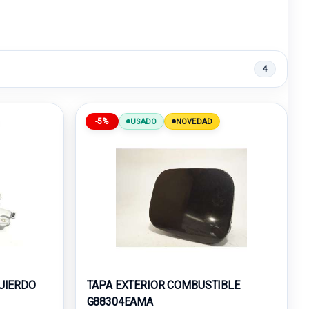
4
-5%
USADO
NOVEDAD
UIERDO
TAPA EXTERIOR COMBUSTIBLE
G88304EAMA