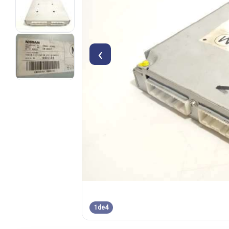
‹
1
de
4