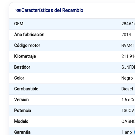
Características del Recambio
OEM
284A1
Año fabricación
2014
Código motor
R9M41
Kilometraje
211.91
Bastidor
SJNFD
Color
Negro
Combustible
Diesel
Versión
1.6 dC
Potencia
130CV
Modelo
QASHQ
Garantia
1 año