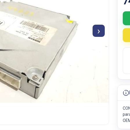
7
›
CON
para
OEM