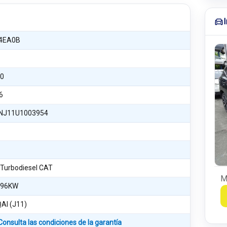
4EA0B
0
6
NJ11U1003954
i Turbodiesel CAT
M
 96KW
AI (J11)
Consulta las condiciones de la garantía