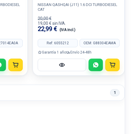
TURBODIESEL
NISSAN QASHQAI (J11) 1.6 DCI TURBODIESEL
CAT
20,00 €
19,00 € sin IVA.
22,99 €
(IVA incl.)
27014EA0A
Ref: 6055212
OEM: G88304EAMA
Garantía 1 año
Envío 24-48h
1