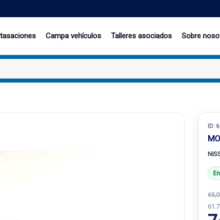
 tasaciones
Campa vehículos
Talleres asociados
Sobre noso
ID:
6
MO
NIS
En
65,0
61.