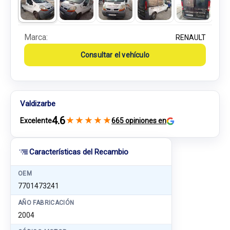
Marca:
RENAULT
Consultar el vehículo
Valdizarbe
4.6
★
★
★
★
★
Excelente
665 opiniones en
Características del Recambio
OEM
7701473241
AÑO FABRICACIÓN
2004