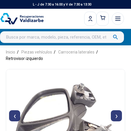
L - J de 7:30 a 16:00 y V de 7:30 a 13:30
Buscar productos
search
Inicio
Piezas vehículos
Carroceria laterales
Retrovisor izquierdo
‹
›