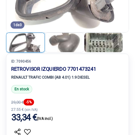
1
de
3
ID:
7090456
RETROVISOR IZQUIERDO 7701473241
RENAULT TRAFIC COMBI (AB 4.01) 1.9 DIESEL
En stock
29,00 €
-5%
27.55 €
(sin IVA)
33,34 €
(IVA incl.)