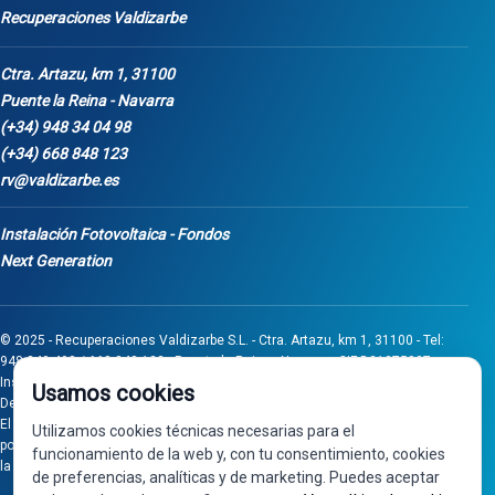
Recuperaciones Valdizarbe
Ctra. Artazu, km 1, 31100
Puente la Reina - Navarra
(+34) 948 34 04 98
(+34) 668 848 123
rv@valdizarbe.es
Instalación Fotovoltaica - Fondos
Next Generation
© 2025 - Recuperaciones Valdizarbe S.L. - Ctra. Artazu, km 1, 31100 - Tel:
948 340 498 / 668 848 123 - Puente la Reina - Navarra - CIF B31275837.
Inscrita en el Registro Mercantil de Navarra, Tomo 32, Folio 75, Hoja 525.
Usamos cookies
Desarrollado por
Seintosoft
El proyecto de inversión "0011-0558-2024-000008" ha sido subvencionado
Utilizamos cookies técnicas necesarias para el
por Gobierno de Navarra al amparo de la convocatoria de 2024 de Ayudas a
funcionamiento de la web y, con tu consentimiento, cookies
la inversión en pymes industriales
de preferencias, analíticas y de marketing. Puedes aceptar