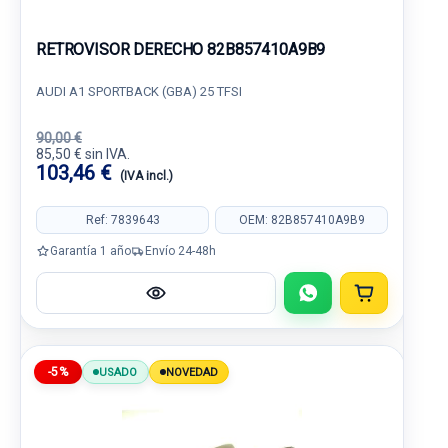
RETROVISOR DERECHO 82B857410A9B9
AUDI A1 SPORTBACK (GBA) 25 TFSI
90,00 €
85,50 € sin IVA.
103,46 €
(IVA incl.)
Ref: 7839643
OEM: 82B857410A9B9
Garantía 1 año
Envío 24-48h
-5%
USADO
NOVEDAD