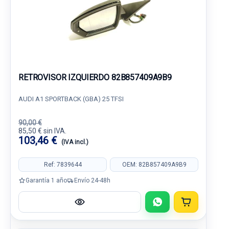
RETROVISOR IZQUIERDO 82B857409A9B9
AUDI A1 SPORTBACK (GBA) 25 TFSI
90,00 €
85,50 € sin IVA.
103,46 €
(IVA incl.)
Ref: 7839644
OEM: 82B857409A9B9
Garantía 1 año
Envío 24-48h