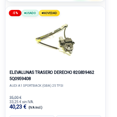
-5%
USADO
NOVEDAD
ELEVALUNAS TRASERO DERECHO 82G839462
5Q0959408
AUDI A1 SPORTBACK (GBA) 25 TFSI
35,00 €
33,25 € sin IVA.
40,23 €
(IVA incl.)