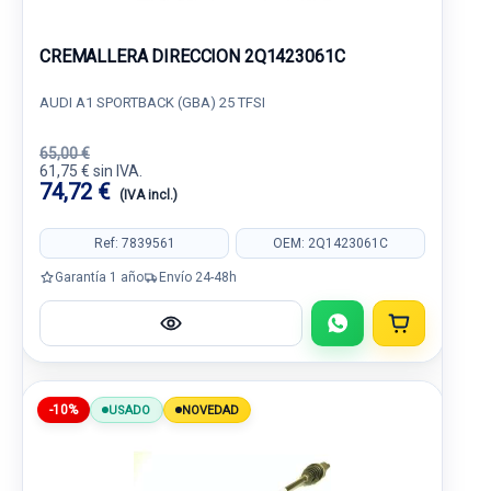
CREMALLERA DIRECCION 2Q1423061C
AUDI A1 SPORTBACK (GBA) 25 TFSI
65,00 €
61,75 € sin IVA.
74,72 €
(IVA incl.)
Ref: 7839561
OEM: 2Q1423061C
Garantía 1 año
Envío 24-48h
-10%
USADO
NOVEDAD