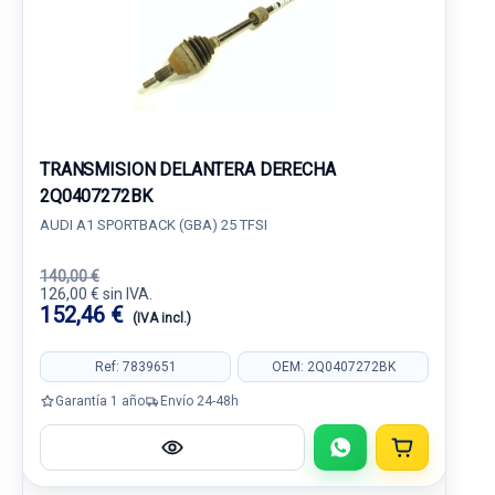
TRANSMISION DELANTERA DERECHA
2Q0407272BK
AUDI A1 SPORTBACK (GBA) 25 TFSI
140,00 €
126,00 € sin IVA.
152,46 €
(IVA incl.)
Ref: 7839651
OEM: 2Q0407272BK
Garantía 1 año
Envío 24-48h