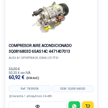
COMPRESOR AIRE ACONDICIONADO
3Q0816803D 6SAS14C 4471407013
AUDI A1 SPORTBACK (GBA) 25 TFSI
53,00 €
50,35 € sin IVA.
60,92 €
(IVA incl.)
Ref: 7839558
OEM: 3Q0816803D
Garantía 1 año
Envío 24-48h