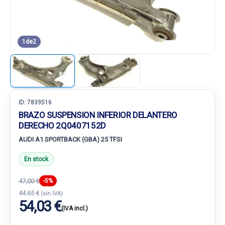
1
de
2
ID:
7839516
BRAZO SUSPENSION INFERIOR DELANTERO
DERECHO 2Q0407152D
AUDI A1 SPORTBACK (GBA) 25 TFSI
En stock
47,00 €
-5%
44.65 €
(sin IVA)
54,03 €
(IVA incl.)