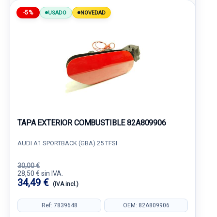
-5%
USADO
NOVEDAD
TAPA EXTERIOR COMBUSTIBLE 82A809906
AUDI A1 SPORTBACK (GBA) 25 TFSI
30,00 €
28,50 € sin IVA.
34,49 €
(IVA incl.)
Ref: 7839648
OEM: 82A809906