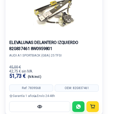
ELEVALUNAS DELANTERO IZQUIERDO
82G837461 8W0959801
AUDI A1 SPORTBACK (GBA) 25 TFSI
45,00 €
42,75 € sin IVA.
51,73 €
(IVA incl.)
Ref: 7839568
OEM: 82G837461
Garantía 1 año
Envío 24-48h