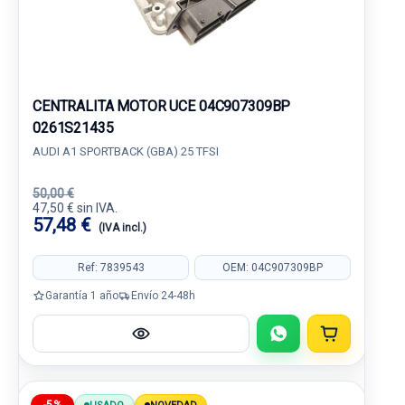
CENTRALITA MOTOR UCE 04C907309BP
0261S21435
AUDI A1 SPORTBACK (GBA) 25 TFSI
50,00 €
47,50 € sin IVA.
57,48 €
(IVA incl.)
Ref: 7839543
OEM: 04C907309BP
Garantía 1 año
Envío 24-48h