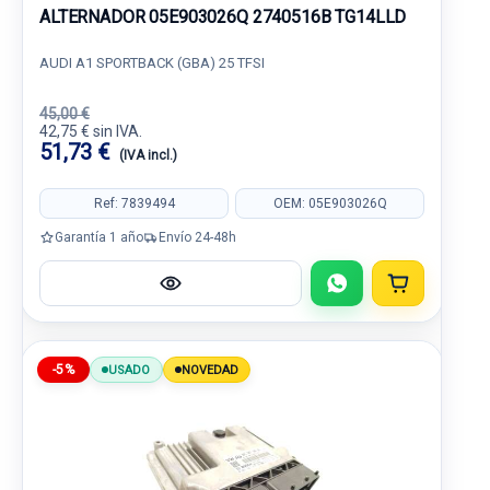
ALTERNADOR 05E903026Q 2740516B TG14LLD
AUDI A1 SPORTBACK (GBA) 25 TFSI
45,00 €
42,75 € sin IVA.
51,73 €
(IVA incl.)
Ref: 7839494
OEM: 05E903026Q
Garantía 1 año
Envío 24-48h
-5%
USADO
NOVEDAD