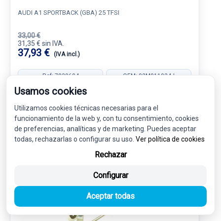
AUDI A1 SPORTBACK (GBA) 25 TFSI
33,00 €
31,35 € sin IVA.
37,93 €
(IVA incl.)
Ref: 7839604
OEM: 02M911024J
Usamos cookies
Garantía 1 año
Envío 24-48h
Utilizamos cookies técnicas necesarias para el
funcionamiento de la web y, con tu consentimiento, cookies
de preferencias, analíticas y de marketing. Puedes aceptar
todas, rechazarlas o configurar su uso.
Ver política de cookies
-5%
USADO
NOVEDAD
Rechazar
Configurar
Aceptar todas