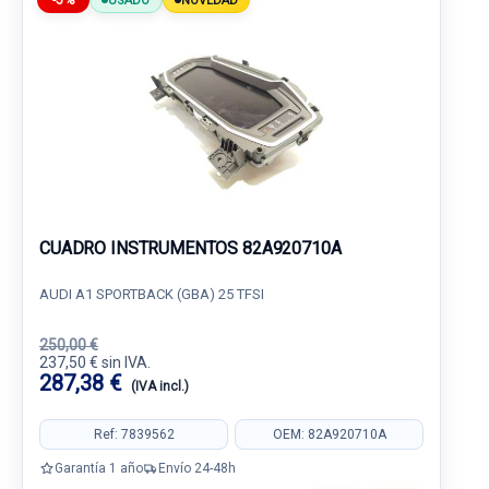
-5%
USADO
NOVEDAD
CUADRO INSTRUMENTOS 82A920710A
AUDI A1 SPORTBACK (GBA) 25 TFSI
250,00 €
237,50 € sin IVA.
287,38 €
(IVA incl.)
Ref: 7839562
OEM: 82A920710A
Garantía 1 año
Envío 24-48h