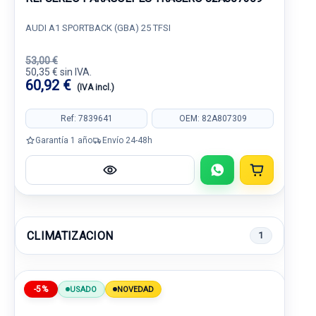
AUDI A1 SPORTBACK (GBA) 25 TFSI
53,00 €
50,35 € sin IVA.
60,92 €
(IVA incl.)
Ref: 7839641
OEM: 82A807309
Garantía 1 año
Envío 24-48h
CLIMATIZACION
1
-5%
USADO
NOVEDAD