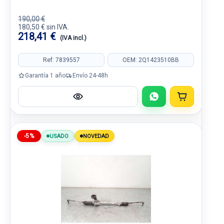
190,00 €
180,50 € sin IVA.
218,41 €
(IVA incl.)
Ref: 7839557
OEM: 2Q1423510BB
Garantía 1 año
Envío 24-48h
-5%
USADO
NOVEDAD