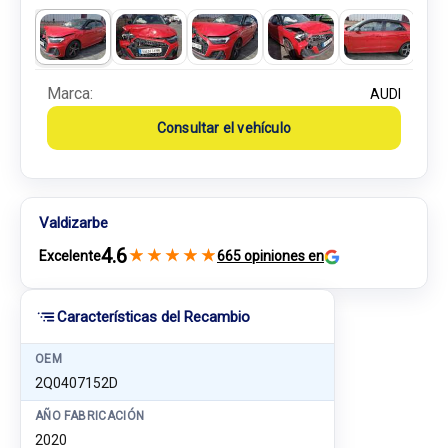
Marca:
AUDI
Consultar el vehículo
Valdizarbe
4.6
★
★
★
★
★
Excelente
665 opiniones en
Características del Recambio
OEM
2Q0407152D
AÑO FABRICACIÓN
2020