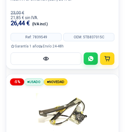
23,00 €
21,85 € sin IVA.
26,44 €
(IVA incl.)
Ref: 7839549
OEM: 5TB837015C
Garantía 1 año
Envío 24-48h
-5%
USADO
NOVEDAD