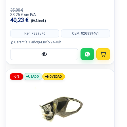
35,00 €
33,25 € sin IVA.
40,23 €
(IVA incl.)
Ref: 7839570
OEM: 82G839461
Garantía 1 año
Envío 24-48h
-5%
USADO
NOVEDAD