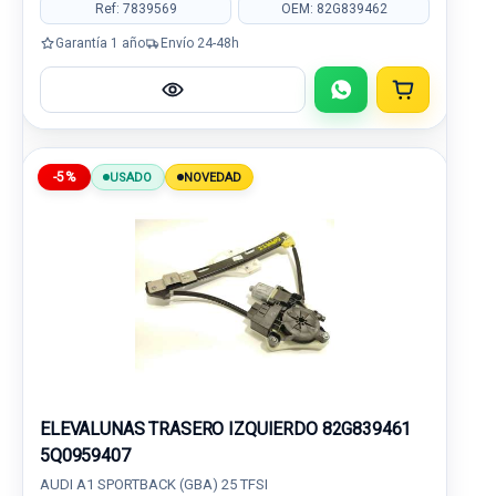
Ref: 7839569
OEM: 82G839462
Garantía 1 año
Envío 24-48h
-5%
USADO
NOVEDAD
ELEVALUNAS TRASERO IZQUIERDO 82G839461
5Q0959407
AUDI A1 SPORTBACK (GBA) 25 TFSI