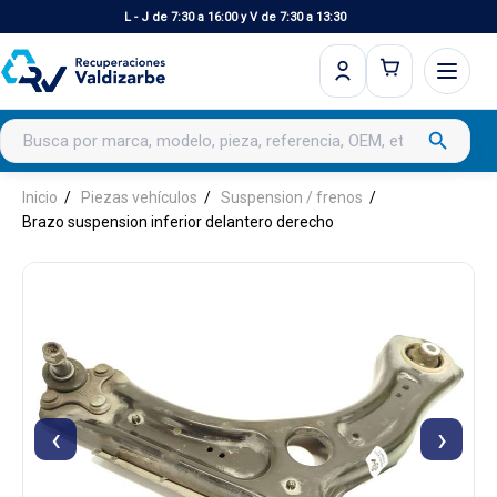
L - J de 7:30 a 16:00 y V de 7:30 a 13:30
Buscar productos
search
Inicio
Piezas vehículos
Suspension / frenos
Brazo suspension inferior delantero derecho
‹
›