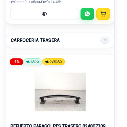
Garantía 1 año
Envío 24-48h
CARROCERIA TRASERA
1
-5%
USADO
NOVEDAD
REFUERZO PARAGOLPES TRASERO 82A807309