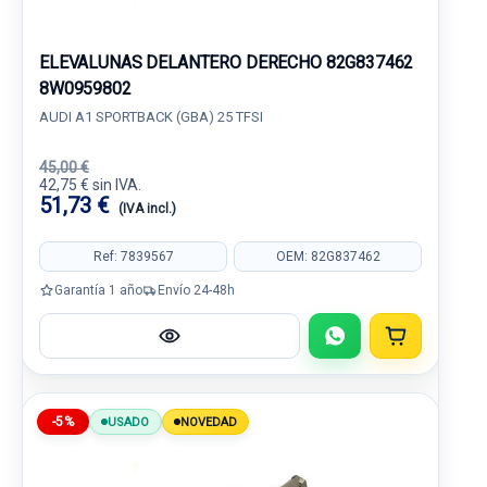
ELEVALUNAS DELANTERO DERECHO 82G837462
8W0959802
AUDI A1 SPORTBACK (GBA) 25 TFSI
45,00 €
42,75 € sin IVA.
51,73 €
(IVA incl.)
Ref: 7839567
OEM: 82G837462
Garantía 1 año
Envío 24-48h
-5%
USADO
NOVEDAD