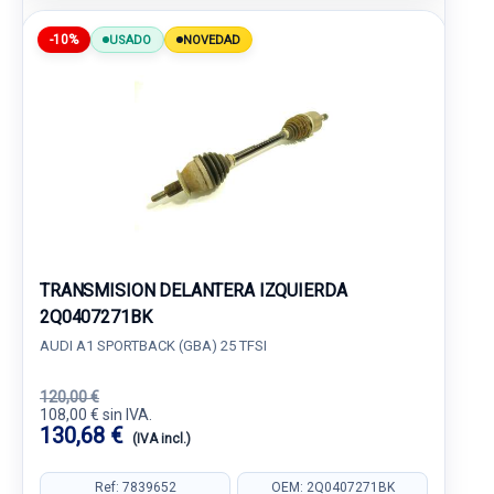
-10%
USADO
NOVEDAD
TRANSMISION DELANTERA IZQUIERDA
2Q0407271BK
AUDI A1 SPORTBACK (GBA) 25 TFSI
120,00 €
108,00 € sin IVA.
130,68 €
(IVA incl.)
Ref: 7839652
OEM: 2Q0407271BK