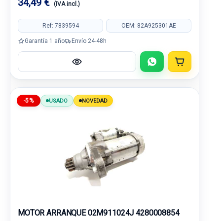
34,49 €
(IVA incl.)
Ref: 7839594
OEM: 82A925301AE
Garantía 1 año
Envío 24-48h
-5%
USADO
NOVEDAD
MOTOR ARRANQUE 02M911024J 4280008854