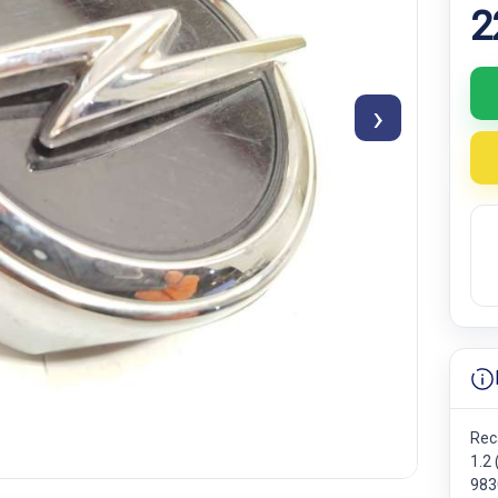
2
›
Rec
1.2
983