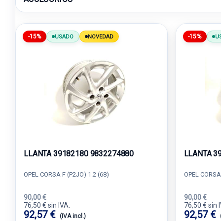
-15%
-15%
USADO
NOVEDAD
U
LLANTA 39182180 9832274880
LLANTA 3
OPEL CORSA F (P2JO) 1.2 (68)
OPEL CORSA F
90,00 €
90,00 €
76,50 € sin IVA.
76,50 € sin 
92,57 €
92,57 €
(IVA incl.)