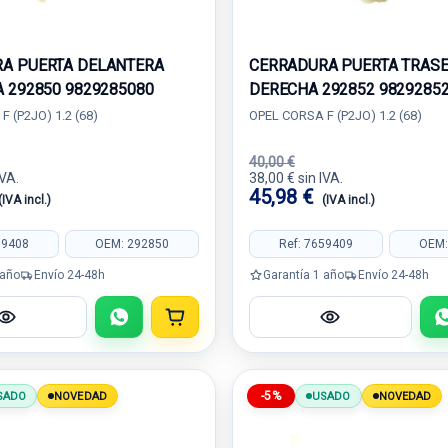
A PUERTA DELANTERA
CERRADURA PUERTA TRAS
A 292850 9829285080
DERECHA 292852 9829285
 (P2JO) 1.2 (68)
OPEL CORSA F (P2JO) 1.2 (68)
40,00 €
IVA.
38,00 € sin IVA.
45,98 €
(IVA incl.)
(IVA incl.)
59408
OEM: 292850
Ref: 7659409
OEM:
 año
Envío 24-48h
Garantía 1 año
Envío 24-48h
-5%
SADO
NOVEDAD
USADO
NOVEDAD