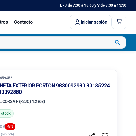
L - J de 7:30 a 16:00 y V de 7:30 a 13:30
tros
Contacto
Iniciar sesión
search
659456
NETA EXTERIOR PORTON 9830092980 39185224
30092880
 CORSA F (P2JO) 1.2 (68)
 stock
0 €
-5%
€
(sin IVA)