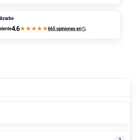
dizarbe
4.6
★
★
★
★
★
elente
665 opiniones en
3