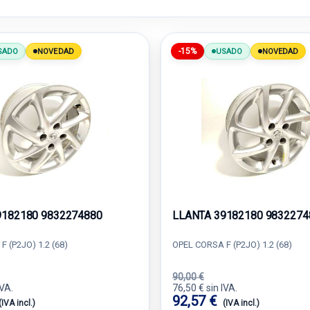
-15%
SADO
NOVEDAD
USADO
NOVEDAD
9182180 9832274880
LLANTA 39182180 9832274
 (P2JO) 1.2 (68)
OPEL CORSA F (P2JO) 1.2 (68)
90,00 €
IVA.
76,50 € sin IVA.
92,57 €
(IVA incl.)
(IVA incl.)