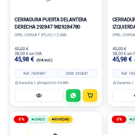
CERRADURA PUERTA DELANTERA
CERRADUR
DERECHA 292847 9829284780
IZQUIERD
OPEL CORSA F (P2JO) 1.2 (68)
OPEL CORSA F
40,00 €
40,00 €
38,00 € sin IVA.
38,00 € sin 
45,98 €
45,98 €
(IVA incl.)
Ref: 7659407
OEM: 292847
Ref: 76
Garantía 1 año
Envío 24-48h
Garantía 1
-5%
-5%
USADO
NOVEDAD
U