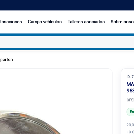
 tasaciones
Campa vehículos
Talleres asociados
Sobre noso
 porton
ID:
7
MA
98
OPEL
En
20,0
19 