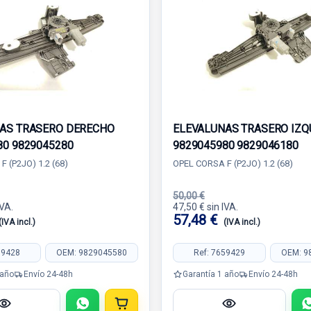
AS TRASERO DERECHO
ELEVALUNAS TRASERO IZQ
80 9829045280
9829045980 9829046180
 (P2JO) 1.2 (68)
OPEL CORSA F (P2JO) 1.2 (68)
50,00 €
IVA.
47,50 € sin IVA.
57,48 €
(IVA incl.)
(IVA incl.)
59428
OEM: 9829045580
Ref: 7659429
OEM: 9
 año
Envío 24-48h
Garantía 1 año
Envío 24-48h