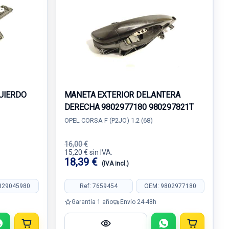
UIERDO
MANETA EXTERIOR DELANTERA
DERECHA 9802977180 980297821T
OPEL CORSA F (P2JO) 1.2 (68)
16,00 €
15,20 € sin IVA.
18,39 €
(IVA incl.)
829045980
Ref: 7659454
OEM: 9802977180
Garantía 1 año
Envío 24-48h