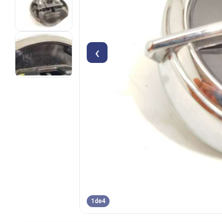
‹
1
de
4