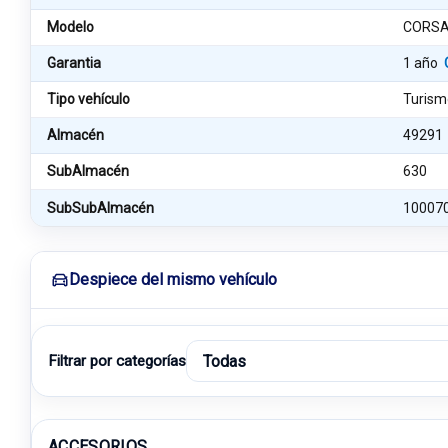
Modelo
CORSA
Garantia
1 año
Tipo vehículo
Turism
Almacén
49291
SubAlmacén
630
SubSubAlmacén
10007
Despiece del mismo vehículo
Filtrar por categorías
ACCESORIOS