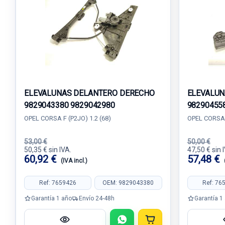
ELEVALUNAS DELANTERO DERECHO
ELEVALUN
9829043380 9829042980
98290455
OPEL CORSA F (P2JO) 1.2 (68)
OPEL CORSA F
53,00 €
50,00 €
50,35 € sin IVA.
47,50 € sin 
60,92 €
57,48 €
(IVA incl.)
Ref: 7659426
OEM: 9829043380
Ref: 76
Garantía 1 año
Envío 24-48h
Garantía 1