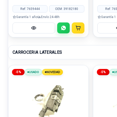
Ref: 7659444
OEM: 39182180
Ref: 76
Garantía 1 año
Envío 24-48h
Garantía 1
CARROCERIA LATERALES
-5%
-5%
USADO
NOVEDAD
U