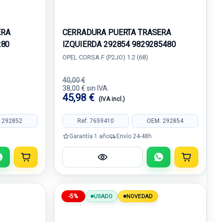
ERA
CERRADURA PUERTA TRASERA
280
IZQUIERDA 292854 9829285480
OPEL CORSA F (P2JO) 1.2 (68)
40,00 €
38,00 € sin IVA.
45,98 €
(IVA incl.)
 292852
Ref: 7659410
OEM: 292854
Garantía 1 año
Envío 24-48h
-5%
USADO
NOVEDAD