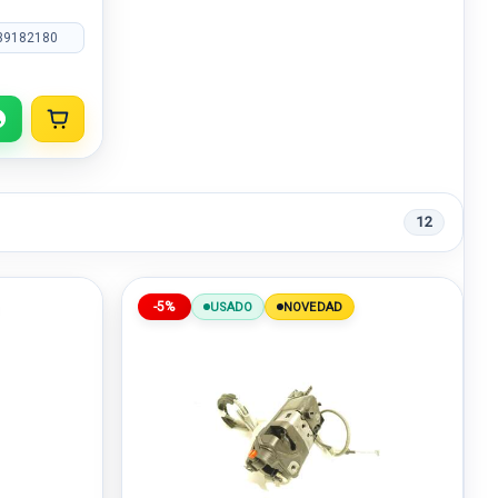
39182180
12
-5%
USADO
NOVEDAD