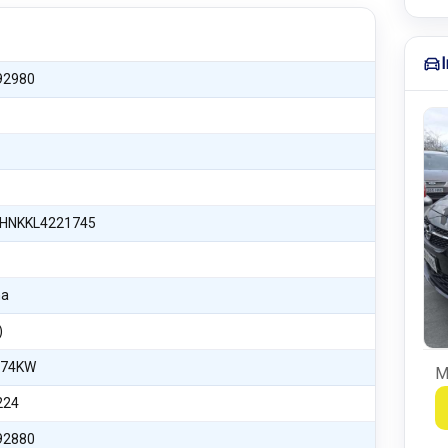
92980
HNKKL4221745
na
)
 74KW
M
224
92880