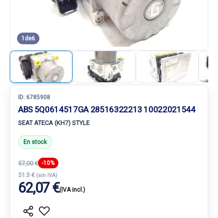
1
de
6
ID:
6785908
ABS 5Q0614517GA 28516322213 10022021544
SEAT ATECA (KH7) STYLE
En stock
57,00 €
-10%
51.3 €
(sin IVA)
62,07 €
(IVA incl.)