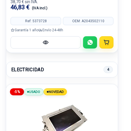
38,70 € sin IVA.
46,83 €
(IVA incl.)
Ref: 5373728
OEM: A2043502110
Garantía 1 año
Envío 24-48h
ELECTRICIDAD
4
-5%
USADO
NOVEDAD