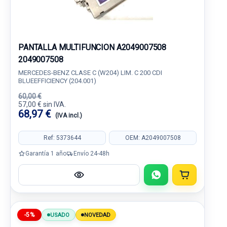
PANTALLA MULTIFUNCION A2049007508
2049007508
MERCEDES-BENZ CLASE C (W204) LIM. C 200 CDI
BLUEEFFICIENCY (204.001)
60,00 €
57,00 € sin IVA.
68,97 €
(IVA incl.)
Ref: 5373644
OEM: A2049007508
Garantía 1 año
Envío 24-48h
-5%
USADO
NOVEDAD