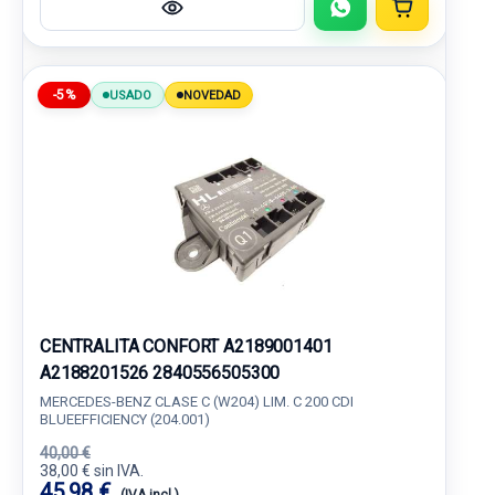
-5%
USADO
NOVEDAD
CENTRALITA CONFORT A2189001401
A2188201526 2840556505300
MERCEDES-BENZ CLASE C (W204) LIM. C 200 CDI
BLUEEFFICIENCY (204.001)
40,00 €
38,00 € sin IVA.
45,98 €