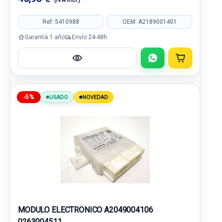
(IVA incl.)
Ref: 5410988
OEM: A2189001401
Garantía 1 año
Envío 24-48h
-5%
USADO
NOVEDAD
MODULO ELECTRONICO A2049004106
0263004511