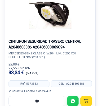
CINTURON SEGURIDAD TRASERO CENTRAL
A2048603386 A20486033869C94
MERCEDES-BENZ CLASE C (W204) LIM. C 200 CDI
BLUEEFFICIENCY (204.001)
29,00 €
27,55 € sin IVA.
33,34 €
(IVA incl.)
Ref: 5373553
OEM: A2048603386
Garantía 1 año
Envío 24-48h