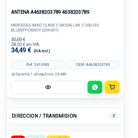
ANTENA A4638203789 4638203789
MERCEDES-BENZ CLASE C (W204) LIM. C 200 CDI
BLUEEFFICIENCY (204.001)
30,00 €
28,50 € sin IVA.
34,49 €
(IVA incl.)
Ref: 5410985
OEM: A4638203789
Garantía 1 año
Envío 24-48h
DIRECCION / TRANSMISION
2