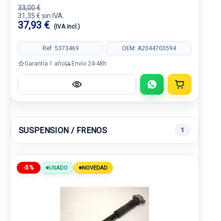
33,00 €
31,35 € sin IVA.
37,93 €
(IVA incl.)
Ref: 5373469
OEM: A2044700594
Garantía 1 año
Envío 24-48h
SUSPENSION / FRENOS
1
-5%
USADO
NOVEDAD