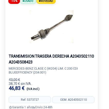
-10%
USADO
NOVEDAD
TRANSMISION TRASERA DERECHA A2043502110
A2043508423
MERCEDES-BENZ CLASE C (W204) LIM. C 200 CDI
BLUEEFFICIENCY (204.001)
43,00 €
38,70 € sin IVA.
46,83 €
(IVA incl.)
Ref: 5373727
OEM: A2043502110
Garantía 1 año
Envío 24-48h