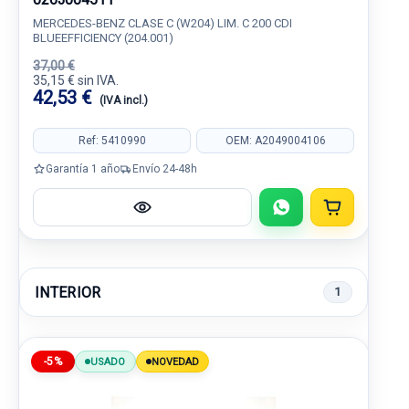
MERCEDES-BENZ CLASE C (W204) LIM. C 200 CDI
BLUEEFFICIENCY (204.001)
37,00 €
35,15 € sin IVA.
42,53 €
(IVA incl.)
Ref: 5410990
OEM: A2049004106
Garantía 1 año
Envío 24-48h
INTERIOR
1
-5%
USADO
NOVEDAD