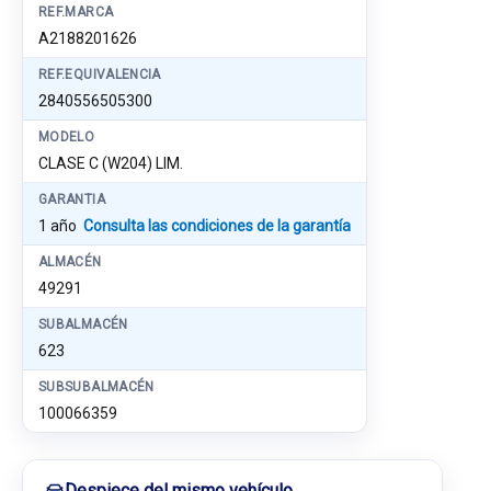
REF.MARCA
A2188201626
REF.EQUIVALENCIA
2840556505300
MODELO
CLASE C (W204) LIM.
GARANTIA
1 año
Consulta las condiciones de la garantía
ALMACÉN
49291
SUBALMACÉN
623
SUBSUBALMACÉN
100066359
Despiece del mismo vehículo