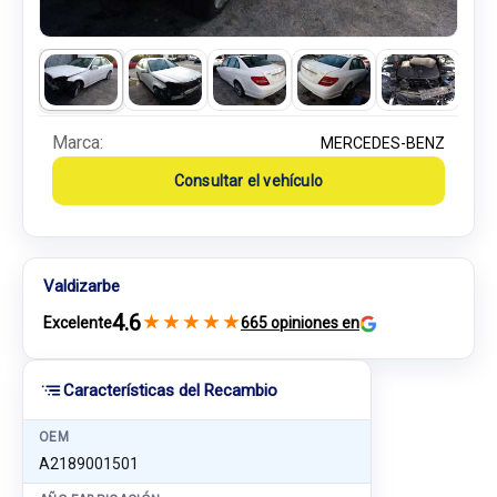
Marca:
MERCEDES-BENZ
Consultar el vehículo
Valdizarbe
4.6
★
★
★
★
★
Excelente
665 opiniones en
Características del Recambio
OEM
A2189001501