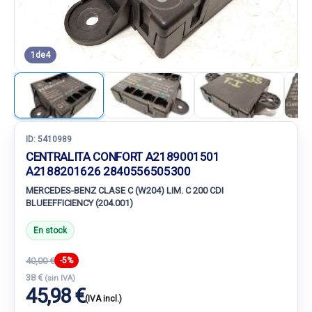
1
de
4
ID:
5410989
CENTRALITA CONFORT A2189001501
A2188201626 2840556505300
MERCEDES-BENZ CLASE C (W204) LIM. C 200 CDI
BLUEEFFICIENCY (204.001)
En stock
40,00 €
-5%
38 €
(sin IVA)
45,98 €
(IVA incl.)