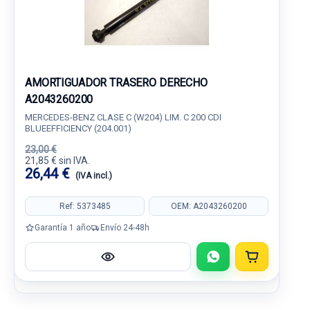
AMORTIGUADOR TRASERO DERECHO
A2043260200
MERCEDES-BENZ CLASE C (W204) LIM. C 200 CDI
BLUEEFFICIENCY (204.001)
23,00 €
21,85 € sin IVA.
26,44 €
(IVA incl.)
Ref: 5373485
OEM: A2043260200
Garantía 1 año
Envío 24-48h