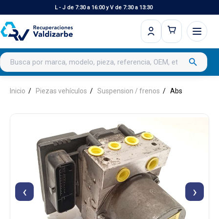
L - J de 7:30 a 16:00 y V de 7:30 a 13:30
Buscar productos
search
Inicio
Piezas vehículos
Suspension / frenos
Abs
‹
›