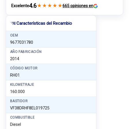
4.6
★
★
★
★
★
Excelente
665 opiniones en
Características del Recambio
OEM
9677031780
AÑO FABRICACIÓN
2014
CÓDIGO MOTOR
RH01
KILOMETRAJE
160.000
BASTIDOR
VF38DRHF8EL019725
COMBUSTIBLE
Diesel