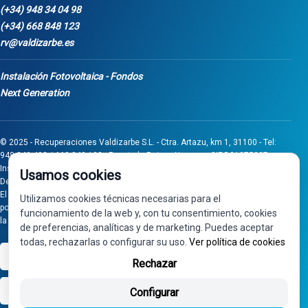
(+34) 948 34 04 98
(+34) 668 848 123
rv@valdizarbe.es
Instalación Fotovoltaica - Fondos
Next Generation
© 2025 - Recuperaciones Valdizarbe S.L. - Ctra. Artazu, km 1, 31100 - Tel:
948 340 498 / 668 848 123 - Puente la Reina - Navarra - CIF B31275837.
Inscrita en el Registro Mercantil de Navarra, Tomo 32, Folio 75, Hoja 525.
Usamos cookies
Desarrollado por
Seintosoft
El proyecto de inversión "0011-0558-2024-000008" ha sido subvencionado
Utilizamos cookies técnicas necesarias para el
por Gobierno de Navarra al amparo de la convocatoria de 2024 de Ayudas a
funcionamiento de la web y, con tu consentimiento, cookies
la inversión en pymes industriales
de preferencias, analíticas y de marketing. Puedes aceptar
todas, rechazarlas o configurar su uso.
Ver política de cookies
VISA
PayPal
Rechazar
bizum
Configurar