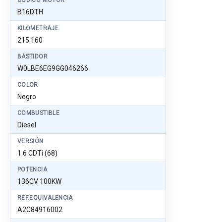
CÓDIGO MOTOR
B16DTH
KILOMETRAJE
215.160
BASTIDOR
W0LBE6EG9GG046266
COLOR
Negro
COMBUSTIBLE
Diesel
VERSIÓN
1.6 CDTi (68)
POTENCIA
136CV 100KW
REF.EQUIVALENCIA
A2C84916002