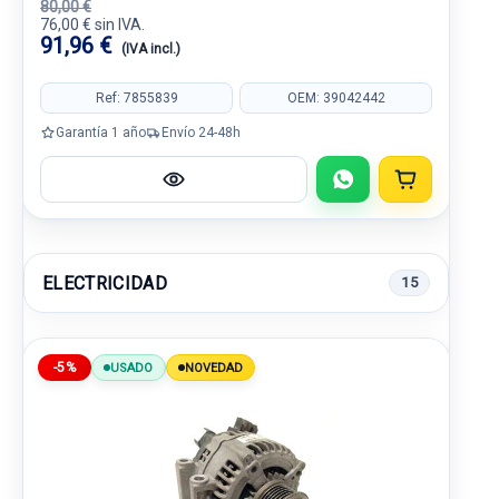
80,00 €
76,00 € sin IVA.
91,96 €
(IVA incl.)
Ref: 7855839
OEM: 39042442
Garantía 1 año
Envío 24-48h
ELECTRICIDAD
15
-5%
USADO
NOVEDAD