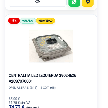
-5%
USADO
NOVEDAD
CENTRALITA LED IZQUIERDA 39024626
A2C87070001
OPEL ASTRA K (B16) 1.6 CDTI (68)
65,00 €
61,75 € sin IVA.
74,72 €