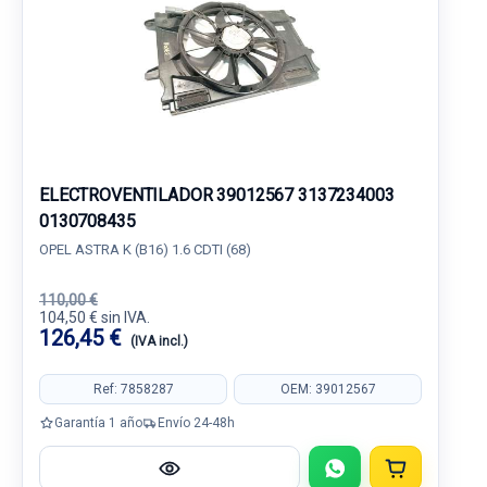
ELECTROVENTILADOR 39012567 3137234003
0130708435
OPEL ASTRA K (B16) 1.6 CDTI (68)
110,00 €
104,50 € sin IVA.
126,45 €
(IVA incl.)
Ref: 7858287
OEM: 39012567
Garantía 1 año
Envío 24-48h