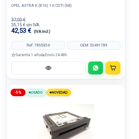
OPEL ASTRA K (B16) 1.6 CDTI (68)
37,00 €
35,15 € sin IVA.
42,53 €
(IVA incl.)
Ref: 7855854
OEM: 55491789
Garantía 1 año
Envío 24-48h
-5%
USADO
NOVEDAD