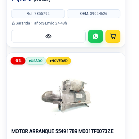
(IVA incl.)
Ref: 7855792
OEM: 39024626
Garantía 1 año
Envío 24-48h
-5%
USADO
NOVEDAD
MOTOR ARRANQUE 55491789 M001TF0073ZE