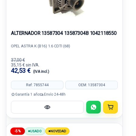
ALTERNADOR 13587304 13587304B 1042118550
OPEL ASTRA K (B16) 1.6 CDTI (68)
37,00 €
35,15 € sin IVA.
42,53 €
(IVA incl.)
Ref: 7855744
OEM: 13587304
Garantía 1 año
Envío 24-48h
-5%
USADO
NOVEDAD