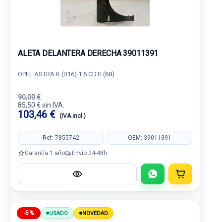
ALETA DELANTERA DERECHA 39011391
OPEL ASTRA K (B16) 1.6 CDTI (68)
90,00 €
85,50 € sin IVA.
103,46 €
(IVA incl.)
Ref: 7855742
OEM: 39011391
Garantía 1 año
Envío 24-48h
-5%
USADO
NOVEDAD