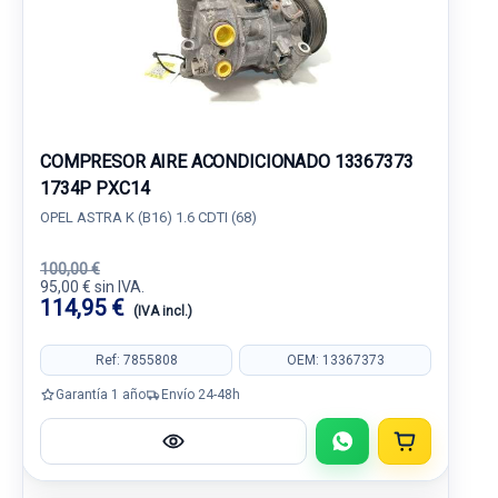
COMPRESOR AIRE ACONDICIONADO 13367373
1734P PXC14
OPEL ASTRA K (B16) 1.6 CDTI (68)
100,00 €
95,00 € sin IVA.
114,95 €
(IVA incl.)
Ref: 7855808
OEM: 13367373
Garantía 1 año
Envío 24-48h