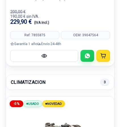
200,00 €
190,00 € sin IVA.
229,90 €
(IVA incl.)
Ref: 7855875
OEM: 39047564
Garantía 1 año
Envío 24-48h
CLIMATIZACION
3
-5%
USADO
NOVEDAD