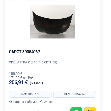
CAPOT 39054067
OPEL ASTRA K (B16) 1.6 CDTI (68)
180,00 €
171,00 € sin IVA.
206,91 €
(IVA incl.)
Ref: 7855778
OEM: 39054067
Garantía 1 año
Envío 24-48h