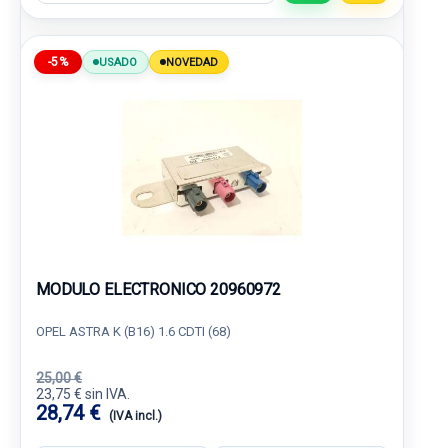
-5%
USADO
NOVEDAD
MODULO ELECTRONICO 20960972
OPEL ASTRA K (B16) 1.6 CDTI (68)
25,00 €
23,75 € sin IVA.
28,74 €
(IVA incl.)