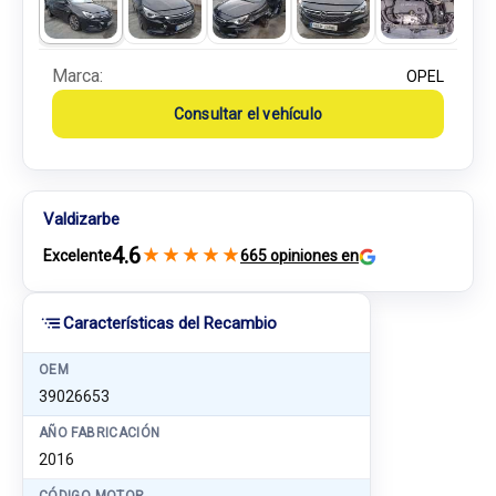
Marca:
OPEL
Consultar el vehículo
Valdizarbe
4.6
★
★
★
★
★
Excelente
665 opiniones en
Características del Recambio
OEM
39026653
AÑO FABRICACIÓN
2016