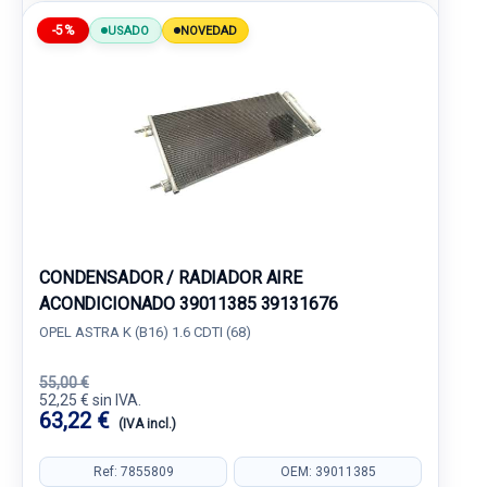
-5%
USADO
NOVEDAD
CONDENSADOR / RADIADOR AIRE
ACONDICIONADO 39011385 39131676
OPEL ASTRA K (B16) 1.6 CDTI (68)
55,00 €
52,25 € sin IVA.
63,22 €
(IVA incl.)
Ref: 7855809
OEM: 39011385