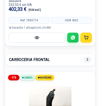
350,00 €
332,50 € sin IVA.
402,33 €
(IVA incl.)
Ref: 7855774
OEM: M32
Garantía 1 año
Envío 24-48h
CARROCERIA FRONTAL
2
-5%
USADO
NOVEDAD