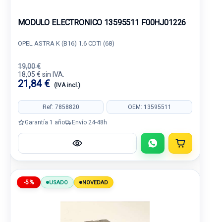
MODULO ELECTRONICO 13595511 F00HJ01226
OPEL ASTRA K (B16) 1.6 CDTI (68)
19,00 €
18,05 € sin IVA.
21,84 €
(IVA incl.)
Ref: 7858820
OEM: 13595511
Garantía 1 año
Envío 24-48h
-5%
USADO
NOVEDAD