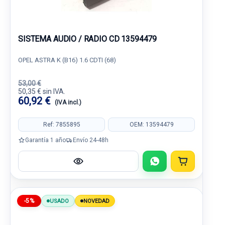
SISTEMA AUDIO / RADIO CD 13594479
OPEL ASTRA K (B16) 1.6 CDTI (68)
53,00 €
50,35 € sin IVA.
60,92 €
(IVA incl.)
Ref: 7855895
OEM: 13594479
Garantía 1 año
Envío 24-48h
-5%
USADO
NOVEDAD