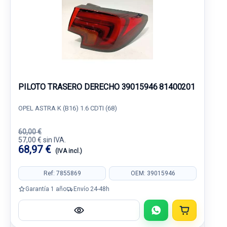
PILOTO TRASERO DERECHO 39015946 81400201
OPEL ASTRA K (B16) 1.6 CDTI (68)
60,00 €
57,00 € sin IVA.
68,97 €
(IVA incl.)
Ref: 7855869
OEM: 39015946
Garantía 1 año
Envío 24-48h