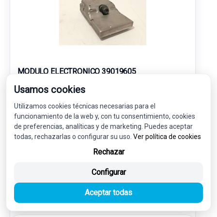
MODULO ELECTRONICO 39019605
Usamos cookies
OPEL ASTRA K (B16) 1.6 CDTI (68)
Utilizamos cookies técnicas necesarias para el
53,00 €
funcionamiento de la web y, con tu consentimiento, cookies
50,35 € sin IVA.
de preferencias, analíticas y de marketing. Puedes aceptar
60,92 €
(IVA incl.)
todas, rechazarlas o configurar su uso.
Ver política de cookies
Rechazar
Ref: 7858822
OEM: 39019605
Garantía 1 año
Envío 24-48h
Configurar
Aceptar todas