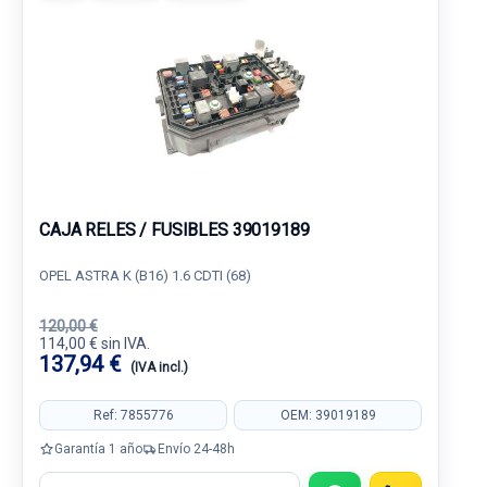
CAJA RELES / FUSIBLES 39019189
OPEL ASTRA K (B16) 1.6 CDTI (68)
120,00 €
114,00 € sin IVA.
137,94 €
(IVA incl.)
Ref: 7855776
OEM: 39019189
Garantía 1 año
Envío 24-48h