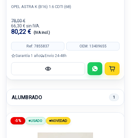
OPEL ASTRA K (B16) 1.6 CDTI (68)
78,00 €
66,30 € sin IVA.
80,22 €
(IVA incl.)
Ref: 7855837
OEM: 13409655
Garantía 1 año
Envío 24-48h
ALUMBRADO
1
-5%
USADO
NOVEDAD