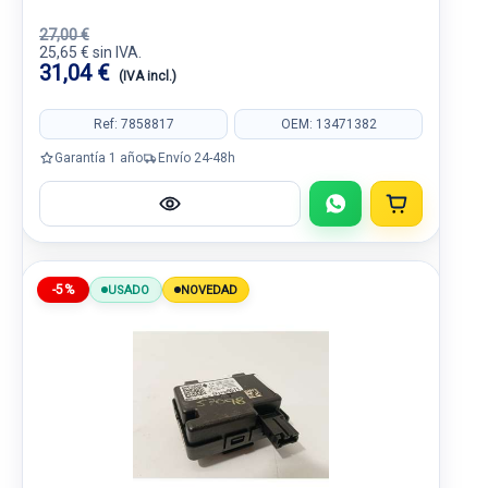
27,00 €
25,65 € sin IVA.
31,04 €
(IVA incl.)
Ref: 7858817
OEM: 13471382
Garantía 1 año
Envío 24-48h
-5%
USADO
NOVEDAD