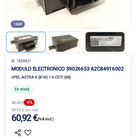
1
de
3
ID:
7858821
MODULO ELECTRONICO 39026653 A2C84916002
OPEL ASTRA K (B16) 1.6 CDTI (68)
En stock
53,00 €
-5%
50.35 €
(sin IVA)
60,92 €
(IVA incl.)