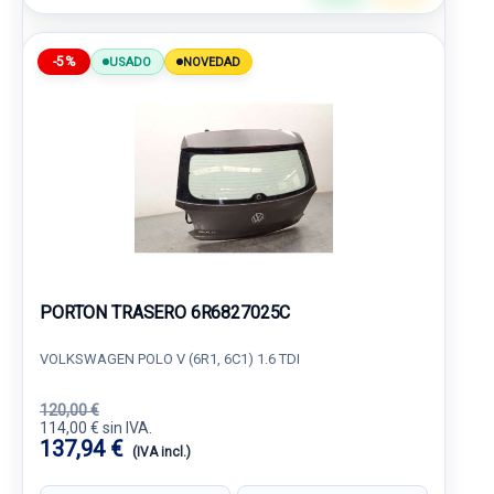
-5%
USADO
NOVEDAD
PORTON TRASERO 6R6827025C
VOLKSWAGEN POLO V (6R1, 6C1) 1.6 TDI
120,00 €
114,00 € sin IVA.
137,94 €
(IVA incl.)