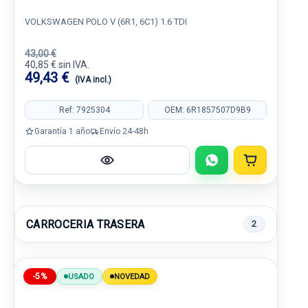
VOLKSWAGEN POLO V (6R1, 6C1) 1.6 TDI
43,00 €
40,85 € sin IVA.
49,43 €
(IVA incl.)
Ref: 7925304
OEM: 6R1857507D9B9
Garantía 1 año
Envío 24-48h
CARROCERIA TRASERA
2
-5%
USADO
NOVEDAD