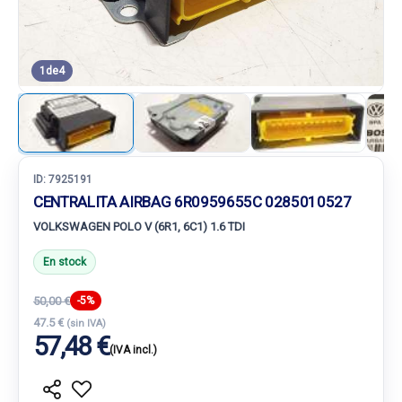
1
de
4
ID:
7925191
CENTRALITA AIRBAG 6R0959655C 0285010527
VOLKSWAGEN POLO V (6R1, 6C1) 1.6 TDI
En stock
50,00 €
-5%
47.5 €
(sin IVA)
57,48 €
(IVA incl.)