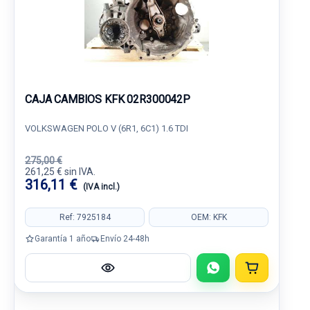
CAJA CAMBIOS KFK 02R300042P
VOLKSWAGEN POLO V (6R1, 6C1) 1.6 TDI
275,00 €
261,25 € sin IVA.
316,11 €
(IVA incl.)
Ref: 7925184
OEM: KFK
Garantía 1 año
Envío 24-48h