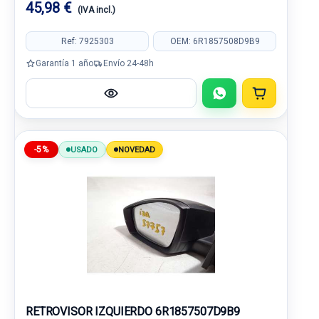
45,98 €
(IVA incl.)
Ref: 7925303
OEM: 6R1857508D9B9
Garantía 1 año
Envío 24-48h
-5%
USADO
NOVEDAD
RETROVISOR IZQUIERDO 6R1857507D9B9