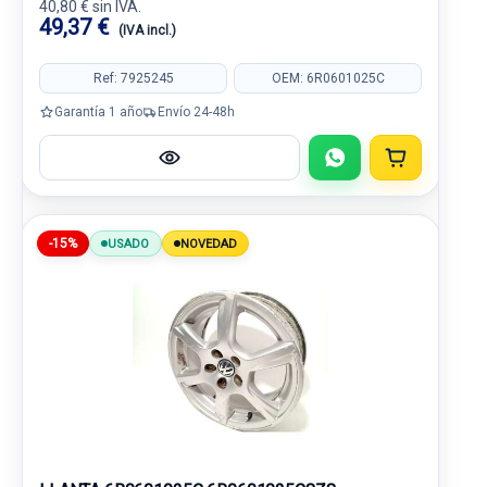
40,80 € sin IVA.
49,37 €
(IVA incl.)
Ref: 7925245
OEM: 6R0601025C
Garantía 1 año
Envío 24-48h
-15%
USADO
NOVEDAD