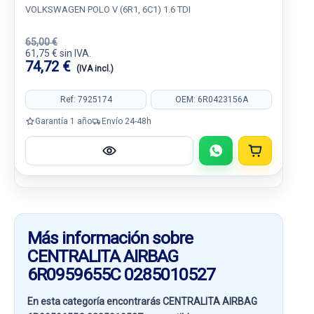
VOLKSWAGEN POLO V (6R1, 6C1) 1.6 TDI
65,00 €
61,75 € sin IVA.
74,72 €
(IVA incl.)
Ref: 7925174
OEM: 6R0423156A
Garantía 1 año
Envío 24-48h
Más información sobre
CENTRALITA AIRBAG
6R0959655C 0285010527
En esta categoría encontrarás CENTRALITA AIRBAG