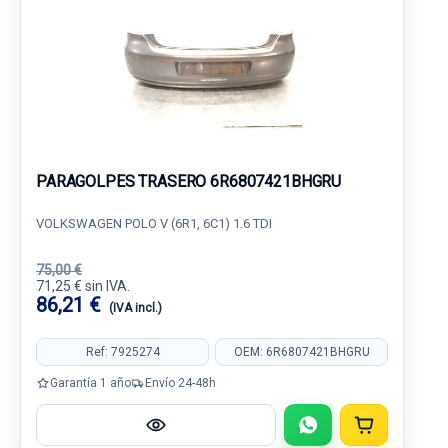
PARAGOLPES TRASERO 6R6807421BHGRU
VOLKSWAGEN POLO V (6R1, 6C1) 1.6 TDI
75,00 €
71,25 € sin IVA.
86,21 €
(IVA incl.)
Ref: 7925274
OEM: 6R6807421BHGRU
Garantía 1 año
Envío 24-48h