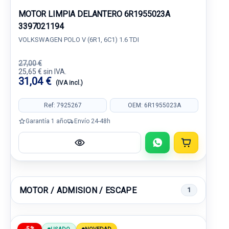
MOTOR LIMPIA DELANTERO 6R1955023A
3397021194
VOLKSWAGEN POLO V (6R1, 6C1) 1.6 TDI
27,00 €
25,65 € sin IVA.
31,04 €
(IVA incl.)
Ref: 7925267
OEM: 6R1955023A
Garantía 1 año
Envío 24-48h
MOTOR / ADMISION / ESCAPE
1