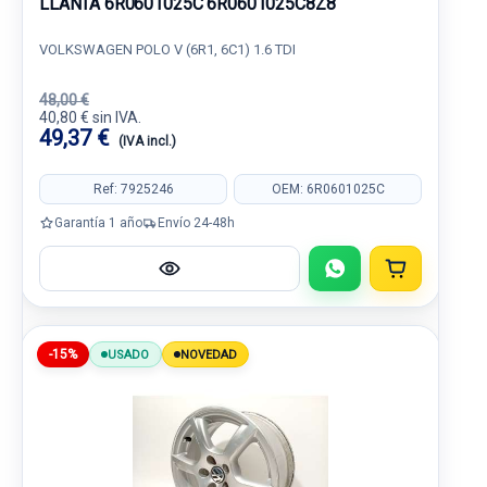
LLANTA 6R0601025C 6R0601025C8Z8
VOLKSWAGEN POLO V (6R1, 6C1) 1.6 TDI
48,00 €
40,80 € sin IVA.
49,37 €
(IVA incl.)
Ref: 7925246
OEM: 6R0601025C
Garantía 1 año
Envío 24-48h
-15%
USADO
NOVEDAD