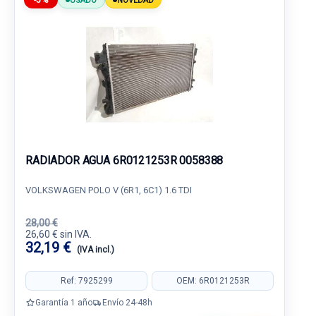
-5%
USADO
NOVEDAD
RADIADOR AGUA 6R0121253R 0058388
VOLKSWAGEN POLO V (6R1, 6C1) 1.6 TDI
28,00 €
26,60 € sin IVA.
32,19 €
(IVA incl.)
Ref: 7925299
OEM: 6R0121253R
Garantía 1 año
Envío 24-48h