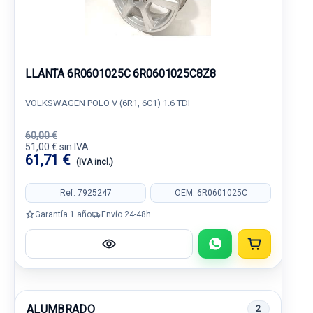
LLANTA 6R0601025C 6R0601025C8Z8
VOLKSWAGEN POLO V (6R1, 6C1) 1.6 TDI
60,00 €
51,00 € sin IVA.
61,71 €
(IVA incl.)
Ref: 7925247
OEM: 6R0601025C
Garantía 1 año
Envío 24-48h
ALUMBRADO
2