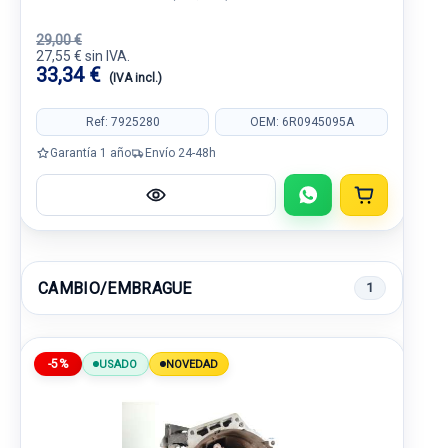
29,00 €
27,55 € sin IVA.
33,34 €
(IVA incl.)
Ref: 7925280
OEM: 6R0945095A
Garantía 1 año
Envío 24-48h
CAMBIO/EMBRAGUE
1
-5%
USADO
NOVEDAD