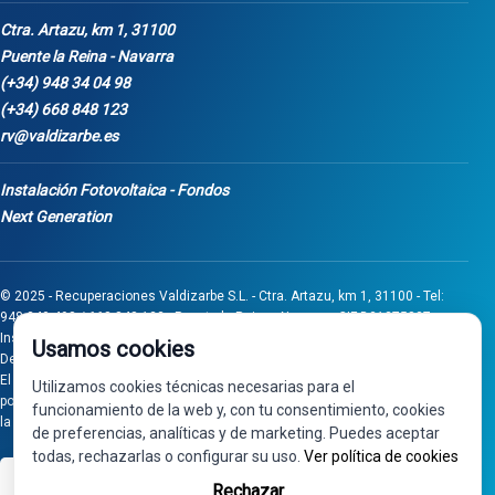
Ctra. Artazu, km 1, 31100
Puente la Reina - Navarra
(+34) 948 34 04 98
(+34) 668 848 123
rv@valdizarbe.es
Instalación Fotovoltaica - Fondos
Next Generation
© 2025 - Recuperaciones Valdizarbe S.L. - Ctra. Artazu, km 1, 31100 - Tel:
948 340 498 / 668 848 123 - Puente la Reina - Navarra - CIF B31275837.
Inscrita en el Registro Mercantil de Navarra, Tomo 32, Folio 75, Hoja 525.
Usamos cookies
Desarrollado por
Seintosoft
El proyecto de inversión "0011-0558-2024-000008" ha sido subvencionado
Utilizamos cookies técnicas necesarias para el
por Gobierno de Navarra al amparo de la convocatoria de 2024 de Ayudas a
funcionamiento de la web y, con tu consentimiento, cookies
la inversión en pymes industriales
de preferencias, analíticas y de marketing. Puedes aceptar
todas, rechazarlas o configurar su uso.
Ver política de cookies
VISA
PayPal
Rechazar