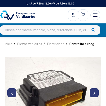
L - J de 7:30 a 16:00 y V de 7:30 a 13:30
Buscar productos
search
Inicio
Piezas vehículos
Electricidad
Centralita airbag
‹
›