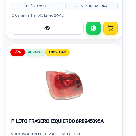
Ref: 7925279
OEM: 6R0945096A
Garantía 1 año
Envío 24-48h
-5%
USADO
NOVEDAD
PILOTO TRASERO IZQUIERDO 6R0945095A
VOLKSWAGEN POLO V (6R1, 6C1) 1.6 TDI