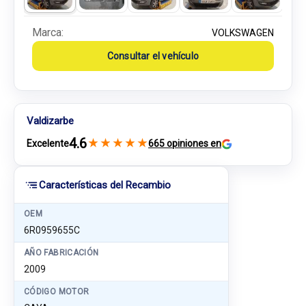
Marca:
VOLKSWAGEN
Consultar el vehículo
Valdizarbe
4.6
★
★
★
★
★
Excelente
665 opiniones en
Características del Recambio
OEM
6R0959655C
AÑO FABRICACIÓN
2009
CÓDIGO MOTOR