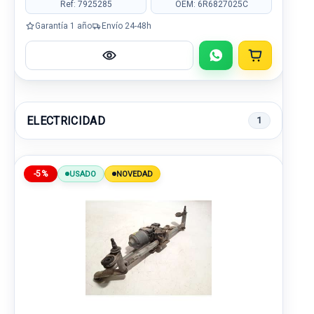
Ref: 7925285
OEM: 6R6827025C
Garantía 1 año
Envío 24-48h
ELECTRICIDAD
1
-5%
USADO
NOVEDAD