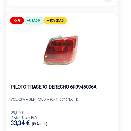
-5%
USADO
NOVEDAD
PILOTO TRASERO DERECHO 6R0945096A
VOLKSWAGEN POLO V (6R1, 6C1) 1.6 TDI
29,00 €
27,55 € sin IVA.
33,34 €
(IVA incl.)