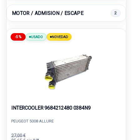
MOTOR / ADMISION / ESCAPE
2
-5%
USADO
NOVEDAD
INTERCOOLER 9684212480 0384N9
PEUGEOT 5008 ALLURE
27,00 €