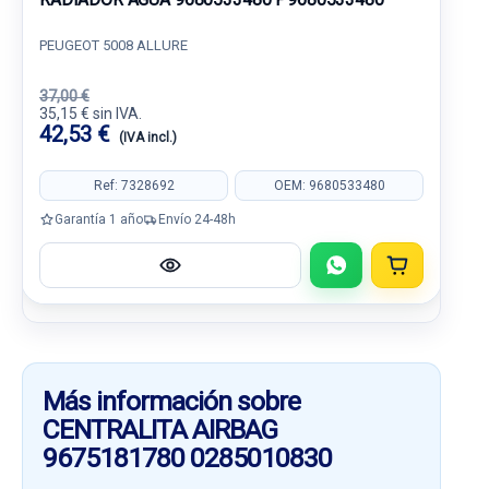
PEUGEOT 5008 ALLURE
37,00 €
35,15 € sin IVA.
42,53 €
(IVA incl.)
Ref: 7328692
OEM: 9680533480
Garantía 1 año
Envío 24-48h
Más información sobre
CENTRALITA AIRBAG
9675181780 0285010830