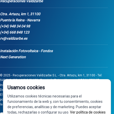
Recuperaciones Valdizarbe
Ctra. Artazu, km 1, 31100
Puente la Reina - Navarra
(+34) 948 34 04 98
(+34) 668 848 123
rv@valdizarbe.es
Instalación Fotovoltaica - Fondos
Next Generation
© 2025 - Recuperaciones Valdizarbe S.L. - Ctra. Artazu, km 1, 31100 - Tel:
948 340 498 / 668 848 123 - Puente la Reina - Navarra - CIF B31275837.
Inscrita en el Registro Mercantil de Navarra, Tomo 32, Folio 75, Hoja 525.
Usamos cookies
Desarrollado por
Seintosoft
El proyecto de inversión "0011-0558-2024-000008" ha sido subvencionado
Utilizamos cookies técnicas necesarias para el
por Gobierno de Navarra al amparo de la convocatoria de 2024 de Ayudas a
funcionamiento de la web y, con tu consentimiento, cookies
la inversión en pymes industriales
de preferencias, analíticas y de marketing. Puedes aceptar
todas, rechazarlas o configurar su uso.
Ver política de cookies