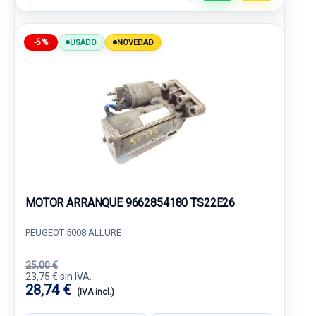
-5%
USADO
NOVEDAD
MOTOR ARRANQUE 9662854180 TS22E26
PEUGEOT 5008 ALLURE
25,00 €
23,75 € sin IVA.
28,74 €
(IVA incl.)