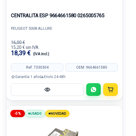
CENTRALITA ESP 9664661580 0265005765
PEUGEOT 5008 ALLURE
16,00 €
15,20 € sin IVA.
18,39 €
(IVA incl.)
Ref: 7330304
OEM: 9664661580
Garantía 1 año
Envío 24-48h
-5%
USADO
NOVEDAD