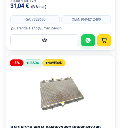
25,65 € sin IVA.
31,04 €
(IVA incl.)
Ref: 7328635
OEM: 9684212480
Garantía 1 año
Envío 24-48h
-5%
USADO
NOVEDAD
RADIADOR AGUA 9680533480 P9680533480