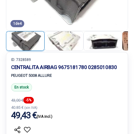
1
de
4
ID:
7328589
CENTRALITA AIRBAG 9675181780 0285010830
PEUGEOT 5008 ALLURE
En stock
43,00 €
-5%
40.85 €
(sin IVA)
49,43 €
(IVA incl.)