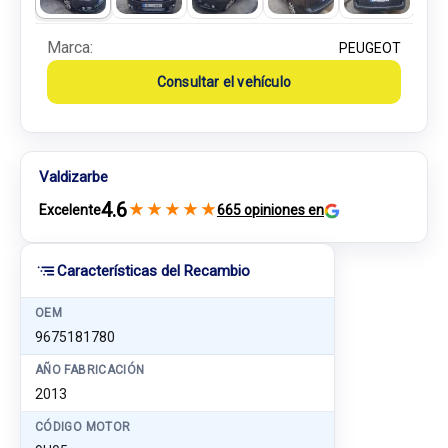
Marca:
PEUGEOT
Consultar el vehículo
Valdizarbe
4.6
★
★
★
★
★
Excelente
665 opiniones en
Características del Recambio
OEM
9675181780
AÑO FABRICACIÓN
2013
CÓDIGO MOTOR