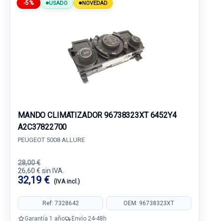
-5%
USADO
NOVEDAD
MANDO CLIMATIZADOR 96738323XT 6452Y4
A2C37822700
PEUGEOT 5008 ALLURE
28,00 €
26,60 € sin IVA.
32,19 €
(IVA incl.)
Ref: 7328642
OEM: 96738323XT
Garantía 1 año
Envío 24-48h