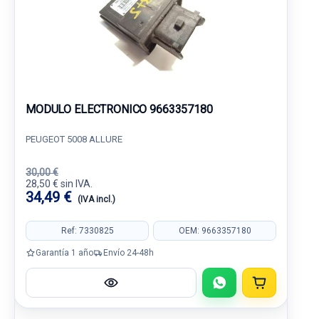
MODULO ELECTRONICO 9663357180
PEUGEOT 5008 ALLURE
30,00 €
28,50 € sin IVA.
34,49 €
(IVA incl.)
Ref: 7330825
OEM: 9663357180
Garantía 1 año
Envío 24-48h