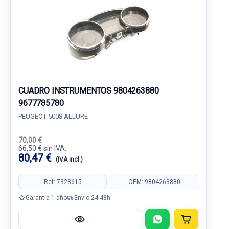
CUADRO INSTRUMENTOS 9804263880
9677785780
PEUGEOT 5008 ALLURE
70,00 €
66,50 € sin IVA.
80,47 €
(IVA incl.)
Ref: 7328615
OEM: 9804263880
Garantía 1 año
Envío 24-48h