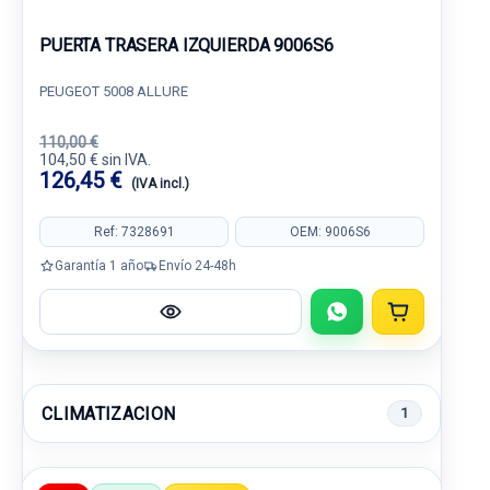
PUERTA TRASERA IZQUIERDA 9006S6
PEUGEOT 5008 ALLURE
110,00 €
104,50 € sin IVA.
126,45 €
(IVA incl.)
Ref: 7328691
OEM: 9006S6
Garantía 1 año
Envío 24-48h
CLIMATIZACION
1