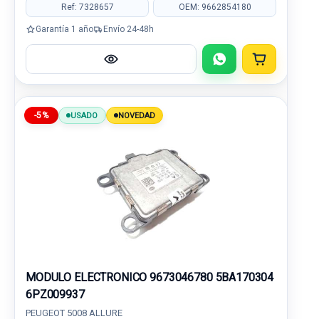
Ref: 7328657
OEM: 9662854180
Garantía 1 año
Envío 24-48h
-5%
USADO
NOVEDAD
MODULO ELECTRONICO 9673046780 5BA170304
6PZ009937
PEUGEOT 5008 ALLURE