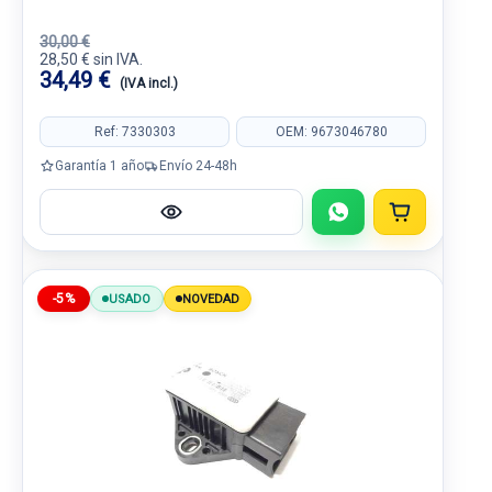
30,00 €
28,50 € sin IVA.
34,49 €
(IVA incl.)
Ref: 7330303
OEM: 9673046780
Garantía 1 año
Envío 24-48h
-5%
USADO
NOVEDAD