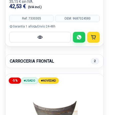
35,15 € sin IVA.
42,53 €
(IVA incl.)
Ref: 7330305
OEM: 9687024580
Garantía 1 año
Envío 24-48h
CARROCERIA FRONTAL
2
-5%
USADO
NOVEDAD