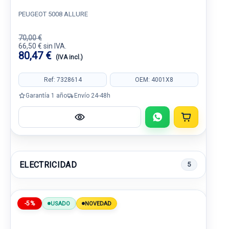
PEUGEOT 5008 ALLURE
70,00 €
66,50 € sin IVA.
80,47 €
(IVA incl.)
Ref: 7328614
OEM: 4001X8
Garantía 1 año
Envío 24-48h
ELECTRICIDAD
5
-5%
USADO
NOVEDAD