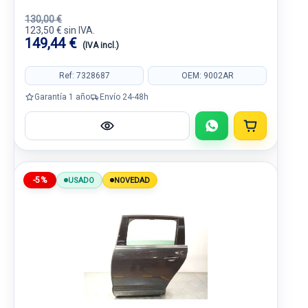
130,00 €
123,50 € sin IVA.
149,44 €
(IVA incl.)
Ref: 7328687
OEM: 9002AR
Garantía 1 año
Envío 24-48h
-5%
USADO
NOVEDAD