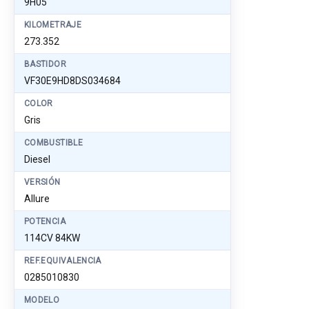
9H05
KILOMETRAJE
273.352
BASTIDOR
VF30E9HD8DS034684
COLOR
Gris
COMBUSTIBLE
Diesel
VERSIÓN
Allure
POTENCIA
114CV 84KW
REF.EQUIVALENCIA
0285010830
MODELO