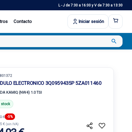
L - J de 7:30 a 16:00 y V de 7:30 a 13:30
tros
Contacto
Iniciar sesión
search
801372
DULO ELECTRONICO 3Q0959435P 5ZA011460
DA KAMIQ (NW4) 1.0 TSI
 stock
0 €
-5%
65 €
(sin IVA)