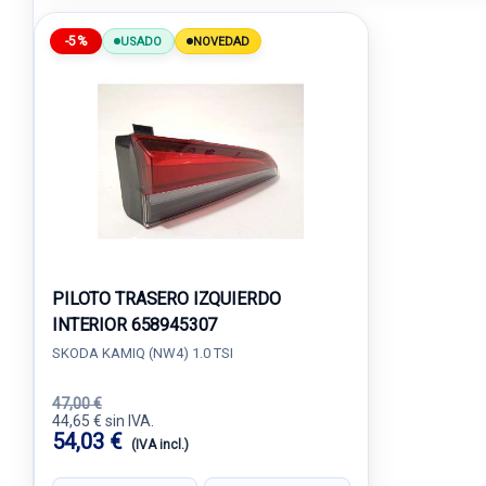
-5%
USADO
NOVEDAD
PILOTO TRASERO IZQUIERDO
INTERIOR 658945307
SKODA KAMIQ (NW4) 1.0 TSI
47,00 €
44,65 € sin IVA.
54,03 €
(IVA incl.)