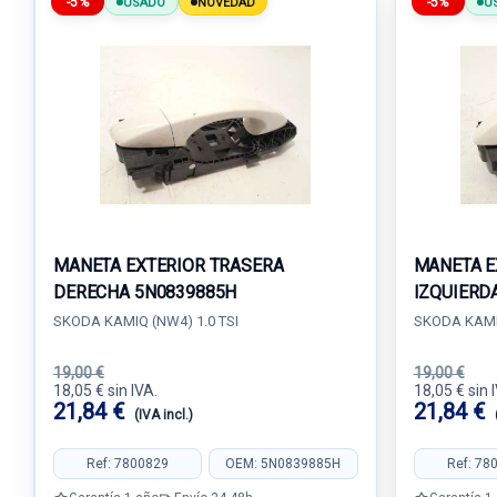
-5%
-5%
USADO
NOVEDAD
U
MANETA EXTERIOR TRASERA
MANETA E
DERECHA 5N0839885H
IZQUIERD
SKODA KAMIQ (NW4) 1.0 TSI
SKODA KAMIQ
19,00 €
19,00 €
18,05 € sin IVA.
18,05 € sin 
21,84 €
21,84 €
(IVA incl.)
Ref: 7800829
OEM: 5N0839885H
Ref: 78