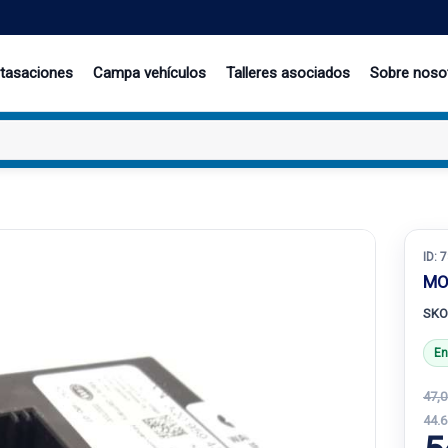
 tasaciones
Campa vehículos
Talleres asociados
Sobre noso
ID:
7
MO
SKO
En
47,0
44.