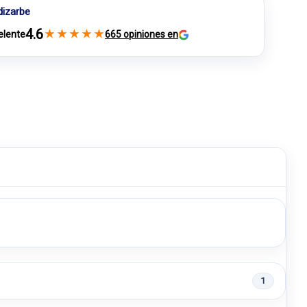
dizarbe
4.6
★
★
★
★
★
elente
665 opiniones en
1