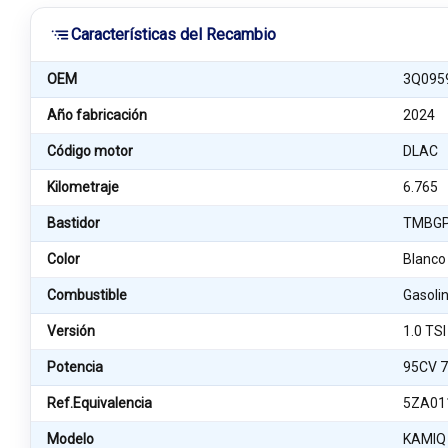
Características del Recambio
OEM
3Q095
Año fabricación
2024
Código motor
DLAC
Kilometraje
6.765
Bastidor
TMBGP
Color
Blanco
Combustible
Gasoli
Versión
1.0 TSI
Potencia
95CV 
Ref.Equivalencia
5ZA01
Modelo
KAMIQ