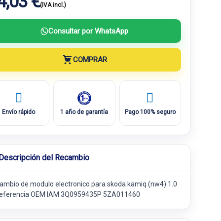
4,03 €
(IVA incl.)
Consultar por WhatsApp
COMPRAR
Envío rápido
1 año de garantía
Pago 100% seguro
Descripción del Recambio
ambio de modulo electronico para skoda kamiq (nw4) 1.0
 referencia OEM IAM 3Q0959435P 5ZA011460