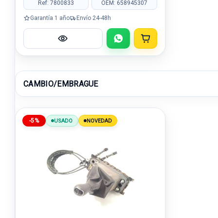
Ref: 7800833
OEM: 658945307
Garantía 1 año
Envío 24-48h
CAMBIO/EMBRAGUE
-5%
USADO
NOVEDAD