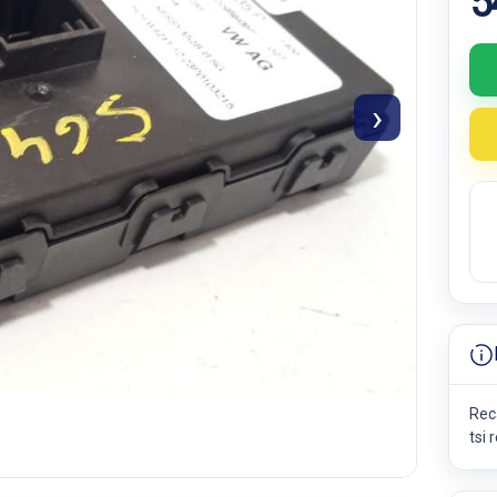
5
›
Rec
tsi