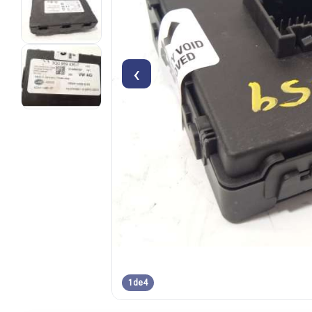
‹
1
de
4