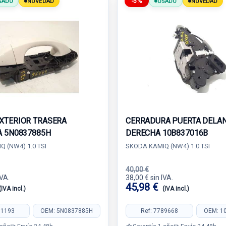
-5%
SADO
NOVEDAD
USADO
NOVEDAD
XTERIOR TRASERA
CERRADURA PUERTA DELA
A 5N0837885H
DERECHA 10B837016B
 (NW4) 1.0 TSI
SKODA KAMIQ (NW4) 1.0 TSI
40,00 €
IVA.
38,00 € sin IVA.
45,98 €
(IVA incl.)
(IVA incl.)
01193
OEM: 5N0837885H
Ref: 7789668
OEM: 1