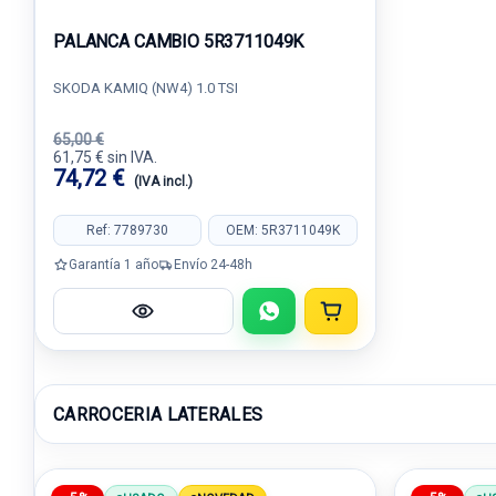
PALANCA CAMBIO 5R3711049K
SKODA KAMIQ (NW4) 1.0 TSI
65,00 €
61,75 € sin IVA.
74,72 €
(IVA incl.)
Ref: 7789730
OEM: 5R3711049K
Garantía 1 año
Envío 24-48h
CARROCERIA LATERALES