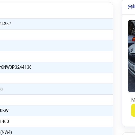
9435P
6NW0P3244136
na
M
70KW
1460
 (NW4)