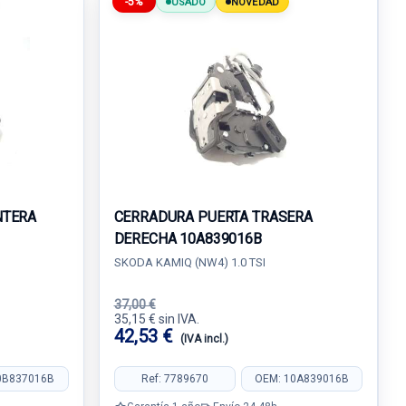
-5%
USADO
NOVEDAD
NTERA
CERRADURA PUERTA TRASERA
DERECHA 10A839016B
SKODA KAMIQ (NW4) 1.0 TSI
37,00 €
35,15 € sin IVA.
42,53 €
(IVA incl.)
0B837016B
Ref: 7789670
OEM: 10A839016B