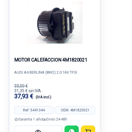
MOTOR CALEFACCION 4M1820021
AUDI A4 BERLINA (8W2) 2.0 16V TFSI
33,00 €
31,35 € sin IVA.
37,93 €
(IVA incl.)
Ref: 5441344
OEM: 4M1820021
Garantía 1 año
Envío 24-48h