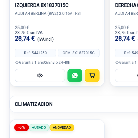
IZQUIERDA 8X1837015C
DERECHA 
AUDI A4 BERLINA (8W2) 2.0 16V TFSI
AUDI A4 BER
25,00 €
25,00 €
23,75 € sin IVA.
23,75 € sin 
28,74 €
28,74 €
(IVA incl.)
Ref: 5441250
OEM: 8X1837015C
Ref: 54
Garantía 1 año
Envío 24-48h
Garantía 1
CLIMATIZACION
-5%
USADO
NOVEDAD