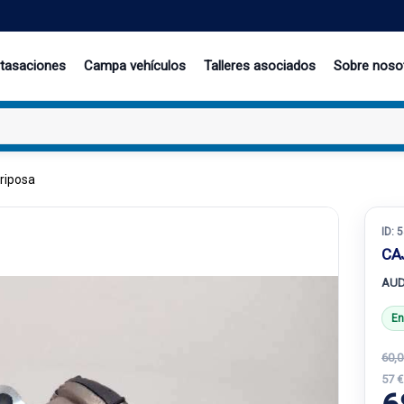
 tasaciones
Campa vehículos
Talleres asociados
Sobre noso
riposa
ID:
5
CA
AUD
En
60,0
57 