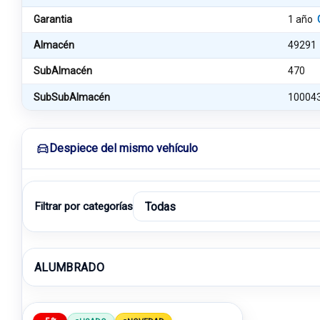
Garantia
1 año
Almacén
49291
SubAlmacén
470
SubSubAlmacén
10004
Despiece del mismo vehículo
Filtrar por categorías
ALUMBRADO