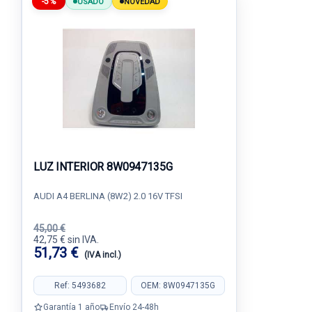
-5%
USADO
NOVEDAD
LUZ INTERIOR 8W0947135G
AUDI A4 BERLINA (8W2) 2.0 16V TFSI
45,00 €
42,75 € sin IVA.
51,73 €
(IVA incl.)
Ref: 5493682
OEM: 8W0947135G
Garantía 1 año
Envío 24-48h