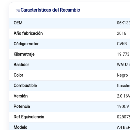
Características del Recambio
OEM
06K13
Año fabricación
2016
Código motor
CVKB
Kilometraje
19.773
Bastidor
WAUZZ
Color
Negro
Combustible
Gasoli
Versión
2.0 16
Potencia
190CV
Ref.Equivalencia
02807
Modelo
A4 BER