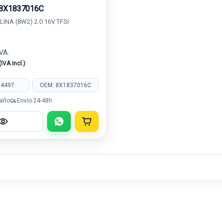
8X1837016C
LINA (8W2) 2.0 16V TFSI
IVA.
(IVA incl.)
94497
OEM: 8X1837016C
 año
Envío 24-48h