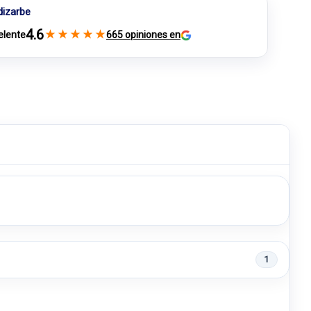
dizarbe
4.6
★
★
★
★
★
elente
665 opiniones en
1