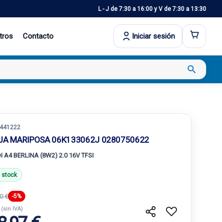
L - J de 7:30 a 16:00 y V de 7:30 a 13:30
tros
Contacto
Iniciar sesión
search
441222
JA MARIPOSA 06K133062J 0280750622
I A4 BERLINA (8W2) 2.0 16V TFSI
 stock
0 €
-5%
€
(sin IVA)