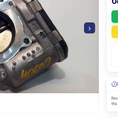
6
›
Rec
tfs