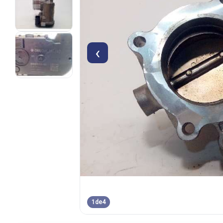
‹
1
de
4