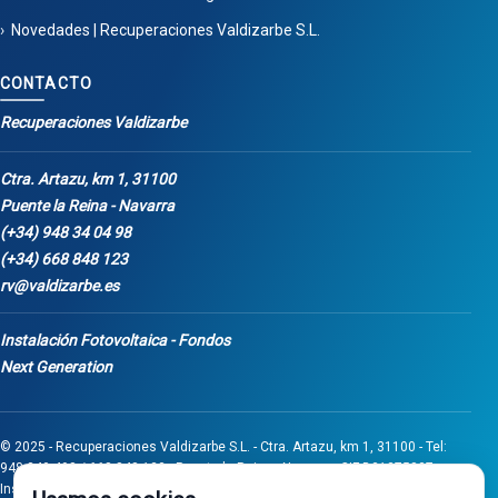
Novedades | Recuperaciones Valdizarbe S.L.
CONTACTO
Recuperaciones Valdizarbe
Ctra. Artazu, km 1, 31100
Puente la Reina - Navarra
(+34) 948 34 04 98
(+34) 668 848 123
rv@valdizarbe.es
Instalación Fotovoltaica - Fondos
Next Generation
© 2025 - Recuperaciones Valdizarbe S.L. - Ctra. Artazu, km 1, 31100 - Tel:
948 340 498 / 668 848 123 - Puente la Reina - Navarra - CIF B31275837.
Inscrita en el Registro Mercantil de Navarra, Tomo 32, Folio 75, Hoja 525.