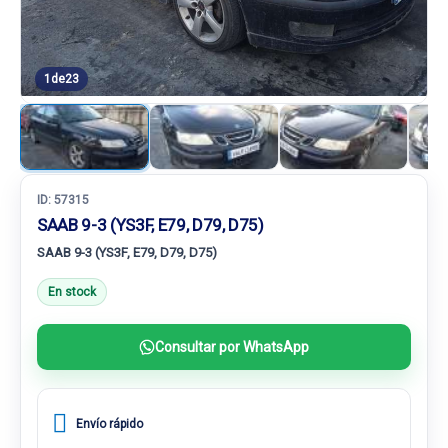
1
de
23
ID:
57315
SAAB 9-3 (YS3F, E79, D79, D75)
SAAB 9-3 (YS3F, E79, D79, D75)
En stock
Consultar por WhatsApp
Envío rápido