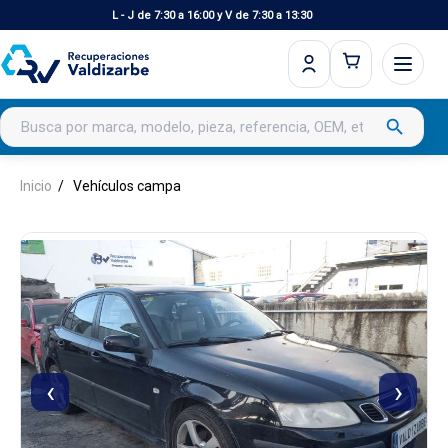
L - J de 7:30 a 16:00 y V de 7:30 a 13:30
Buscar productos
search
Inicio
Vehículos campa
‹
›